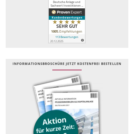
INFOR­MATIONS­BROSCHÜRE JETZT KOSTEN­FREI BESTELLEN