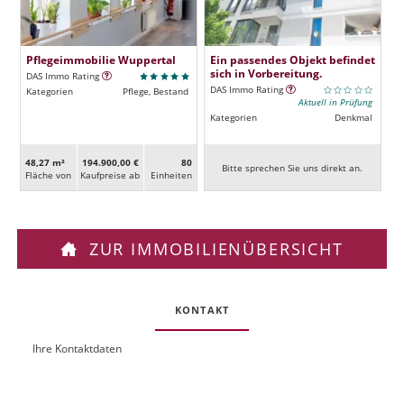
Pflegeimmobilie Wuppertal
Ein passendes Objekt befindet
sich in Vorbereitung.
DAS Immo Rating
DAS Immo Rating
Kategorien
Pflege, Bestand
Aktuell in Prüfung
Kategorien
Denkmal
48,27 m²
194.900,00 €
80
Bitte sprechen Sie uns direkt an.
Fläche von
Kaufpreise ab
Ein­heiten
ZUR IMMOBILIENÜBERSICHT
KONTAKT
Ihre Kontaktdaten
O
U
b
R
j
L