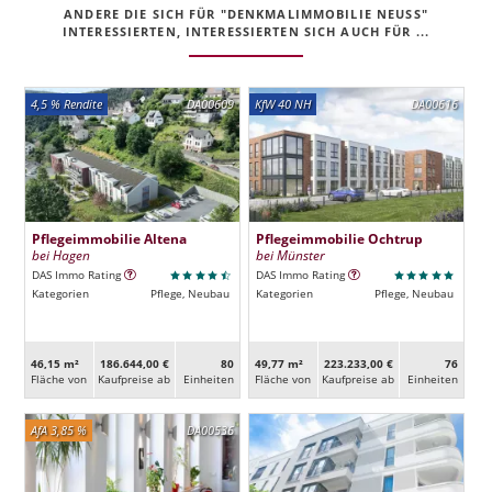
ANDERE DIE SICH FÜR "DENKMALIMMOBILIE NEUSS"
INTERESSIERTEN, INTERESSIERTEN SICH AUCH FÜR ...
4,5 % Rendite
DA00609
KfW 40 NH
DA00616
Pflegeimmobilie Altena
Pflegeimmobilie Ochtrup
bei Hagen
bei Münster
DAS Immo Rating
DAS Immo Rating
Kategorien
Pflege, Neubau
Kategorien
Pflege, Neubau
46,15 m²
186.644,00 €
80
49,77 m²
223.233,00 €
76
Fläche von
Kaufpreise ab
Ein­heiten
Fläche von
Kaufpreise ab
Ein­heiten
AfA 3,85 %
DA00536