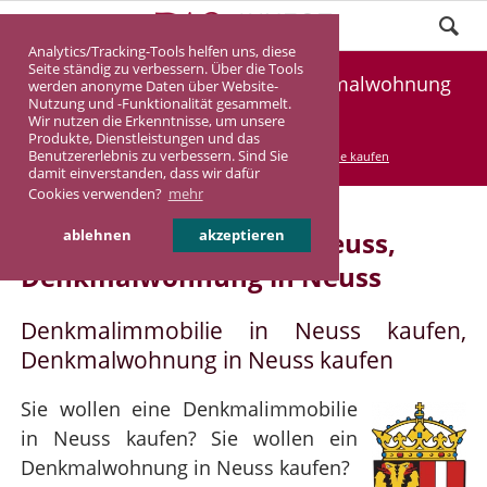
Analytics/Tracking-Tools helfen uns, diese
Seite ständig zu verbessern. Über die Tools
Denkmalimmobilie Neuss, Denkmalwohnung
werden anonyme Daten über Website-
Nutzung und -Funktionalität gesammelt.
Neuss
Wir nutzen die Erkenntnisse, um unsere
Produkte, Dienstleistungen und das
Benutzererlebnis zu verbessern. Sind Sie
DASINVEST
Service
Denkmalimmobilie kaufen
damit einverstanden, dass wir dafür
Cookies verwenden?
mehr
Denkmalimmobilie in Neuss,
ablehnen
akzeptieren
Denkmalwohnung in Neuss
Denkmalimmobilie in Neuss kaufen,
Denkmalwohnung in Neuss kaufen
Sie wollen eine Denkmalimmobilie
in Neuss kaufen? Sie wollen ein
Denkmalwohnung in Neuss kaufen?