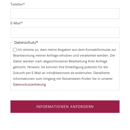
P
Telefon
*
f
l
i
P
E-Mail
*
c
f
h
l
t
i
Pflichtfeld
Datenschutz
*
f
c
e
Ich stimme zu, dass meine Angaben aus dem Kontaktformular zur
h
l
Beantwortung meiner Anfrage erhoben und verarbeitet werden. Die
t
d
Daten werden nach abgeschlossener Bearbeitung Ihrer Anfrage
f
e
gelöscht. Hinweis: Sie können Ihre Einwilligung jederzeit für die
l
Zukunft per E-Mail an info@dasinvest.de widerrufen. Detaillierte
d
Informationen zum Umgang mit Nutzerdaten finden Sie in unserer
Datenschutzerklärung
INFORMATIONEN ANFORDERN