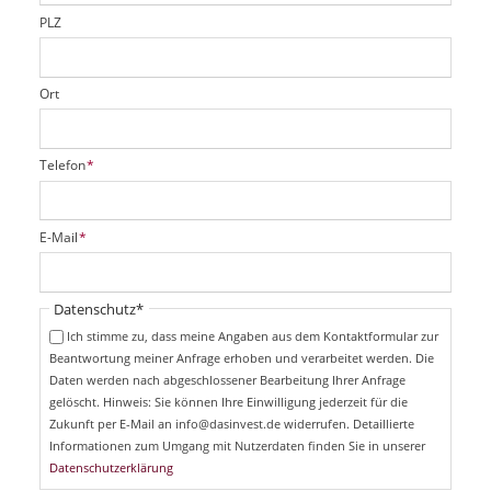
d
PLZ
Ort
P
Telefon
*
f
l
i
P
E-Mail
*
c
f
h
l
t
i
Pflichtfeld
Datenschutz
*
f
c
e
Ich stimme zu, dass meine Angaben aus dem Kontaktformular zur
h
l
Beantwortung meiner Anfrage erhoben und verarbeitet werden. Die
t
d
Daten werden nach abgeschlossener Bearbeitung Ihrer Anfrage
f
e
gelöscht. Hinweis: Sie können Ihre Einwilligung jederzeit für die
l
Zukunft per E-Mail an info@dasinvest.de widerrufen. Detaillierte
d
Informationen zum Umgang mit Nutzerdaten finden Sie in unserer
Datenschutzerklärung