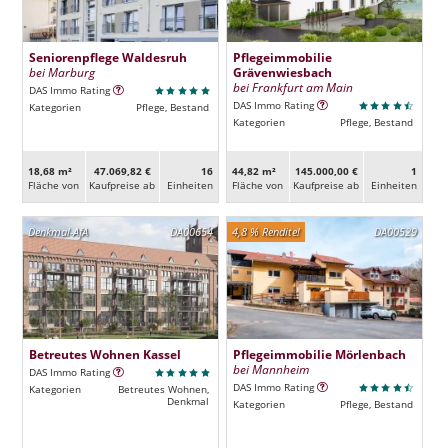
Seniorenpflege Waldesruh
Pflegeimmobilie
bei Marburg
Grävenwiesbach
bei Frankfurt am Main
DAS Immo Rating
DAS Immo Rating
Kategorien
Pflege, Bestand
Kategorien
Pflege, Bestand
18,68 m²
47.069,82 €
16
44,82 m²
145.000,00 €
1
Fläche von
Kaufpreise ab
Ein­heiten
Fläche von
Kaufpreise ab
Ein­heiten
Denkmal-AfA
DA00654
4,8 % Rendite!
DA00529
Betreutes Wohnen Kassel
Pflegeimmobilie Mörlenbach
bei Mannheim
DAS Immo Rating
DAS Immo Rating
Kategorien
Betreutes Wohnen,
Denkmal
Kategorien
Pflege, Bestand