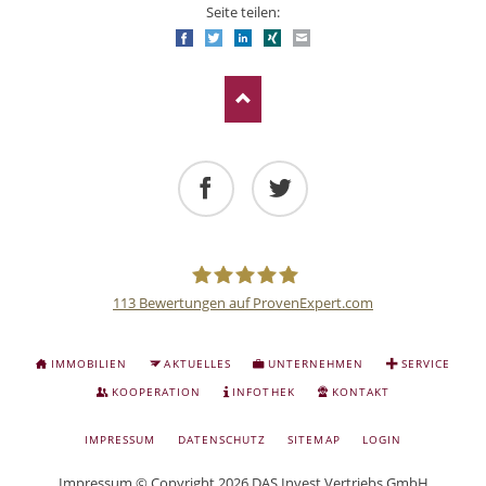
Seite teilen:
Facebook
Twitter
LinkedIn
Xing
E-mail
Facebook
Twitter
113
Bewertungen auf ProvenExpert.com
Deutsche
NAVIGATION
IMMOBILIEN
AKTUELLES
UNTERNEHMEN
SERVICE
ÜBERSPRINGEN
Anlage
KOOPERATION
INFOTHEK
KONTAKT
NAVIGATION
IMPRESSUM
DATENSCHUTZ
SITEMAP
LOGIN
und
ÜBERSPRINGEN
Impressum
© Copyright 2026 DAS Invest Vertriebs GmbH