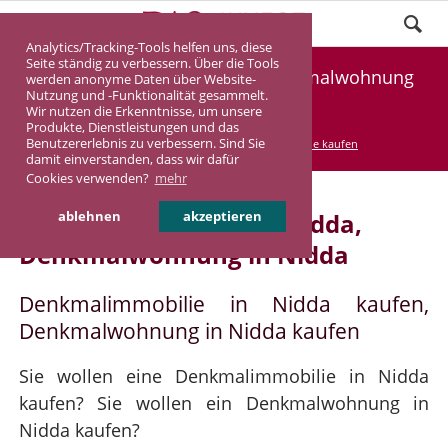
Analytics/Tracking-Tools helfen uns, diese
Seite ständig zu verbessern. Über die Tools
Denkmalimmobilie Nidda, Denkmalwohnung
werden anonyme Daten über Website-
Nutzung und -Funktionalität gesammelt.
Nidda
Wir nutzen die Erkenntnisse, um unsere
Produkte, Dienstleistungen und das
Benutzererlebnis zu verbessern. Sind Sie
DASINVEST
Service
Denkmalimmobilie kaufen
damit einverstanden, dass wir dafür
Cookies verwenden?
mehr
Denkmalimmobilie in Nidda,
ablehnen
akzeptieren
Denkmalwohnung in Nidda
Denkmalimmobilie in Nidda kaufen,
Denkmalwohnung in Nidda kaufen
Sie wollen eine Denkmalimmobilie in Nidda
kaufen? Sie wollen ein Denkmalwohnung in
Nidda kaufen?