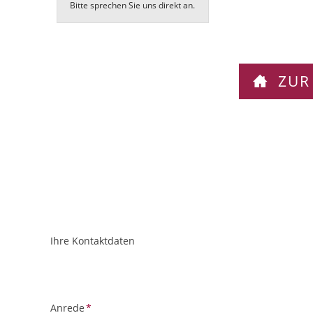
Bitte sprechen Sie uns direkt an.
ZUR
Ihre Kontaktdaten
ObjektPlatzhalter
URL
Pflichtfeld
Anrede
*