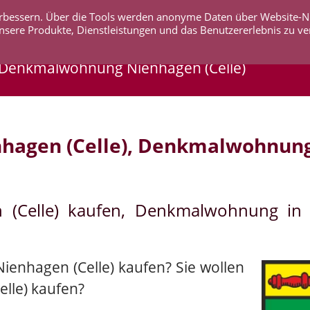
 verbessern. Über die Tools werden anonyme Daten über Website-
AKTUELLES
UNTERNEHMEN
SERVICE
KO
nsere Produkte, Dienstleistungen und das Benutzererlebnis zu ve
, Denkmalwohnung Nienhagen (Celle)
hagen (Celle), Denkmalwohnung
n (Celle) kaufen, Denkmalwohnung in
ienhagen (Celle) kaufen? Sie wollen
lle) kaufen?