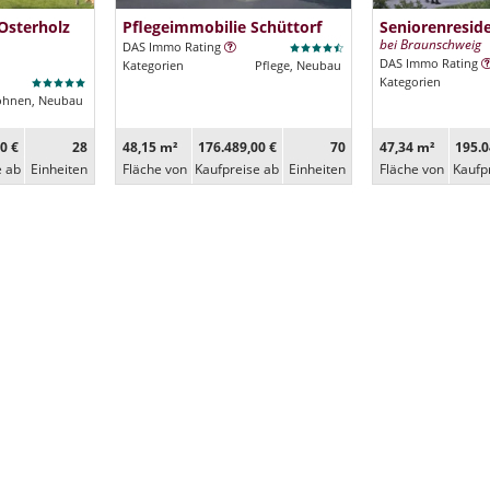
Osterholz
Pflegeimmobilie Schüttorf
Seniorenresi
bei Braunschweig
DAS Immo Rating
DAS Immo Rating
Kategorien
Pflege, Neubau
Kategorien
ohnen, Neubau
0 €
28
48,15 m²
176.489,00 €
70
47,34 m²
195.0
e ab
Ein­heiten
Fläche von
Kaufpreise ab
Ein­heiten
Fläche von
Kaufp