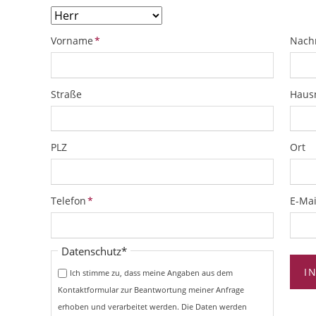
Pflichtfeld
Pflich
Vorname
*
Nach
Straße
Hau
PLZ
Ort
Pflichtfeld
Pflich
Telefon
*
E-Mai
Pflichtfeld
Datenschutz
*
I
Ich stimme zu, dass meine Angaben aus dem
Kontaktformular zur Beantwortung meiner Anfrage
erhoben und verarbeitet werden. Die Daten werden