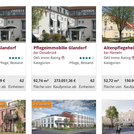
DA00614
DA00606
Glandorf
Pflegeimmobilie Glandorf
Altenpflegehe
bei Osnabrück
bei Hameln
DAS Immo Rating
DAS Immo Rating
Pflege, Bestand
Kategorien
Pflege, Bestand
Kategorien
9 €
62
92,74 m²
273.051,36 €
62
52,72 m²
150.0
e ab
Ein­heiten
Fläche von
Kaufpreise ab
Ein­heiten
Fläche von
Kaufp
Afa
DA00646
4 % Rendite
DA00575