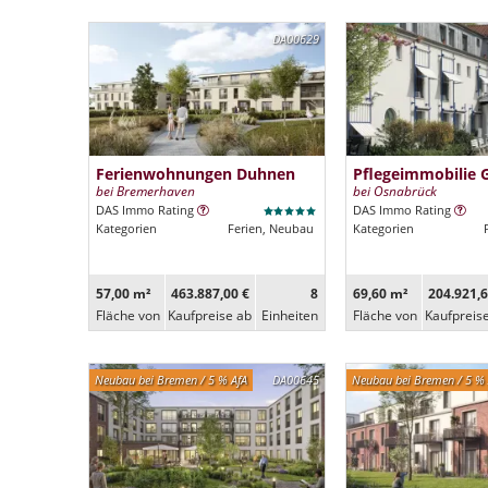
DA00629
Ferienwohnungen Duhnen
Pflegeimmobilie 
bei Bremerhaven
bei Osnabrück
DAS Immo Rating
DAS Immo Rating
Kategorien
Ferien, Neubau
Kategorien
57,00 m²
463.887,00 €
8
69,60 m²
204.921,6
Fläche von
Kaufpreise ab
Ein­heiten
Fläche von
Kaufpreis
Neubau bei Bremen / 5 % AfA
DA00645
Neubau bei Bremen / 5 % 