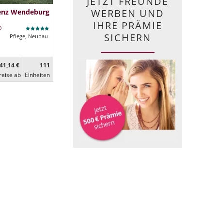
JETZT FREUNDE
WERBEN UND
denz Wendeburg
IHRE PRÄMIE
SICHERN
Pflege, Neubau
41,14 €
111
reise ab
Ein­heiten