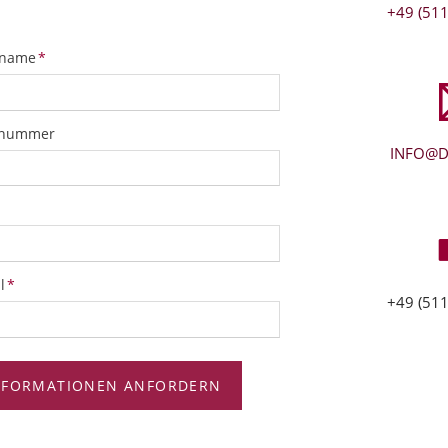
+49 (511
tfeld
name
*
snummer
INFO@D
tfeld
l
*
+49 (511
NFORMATIONEN ANFORDERN