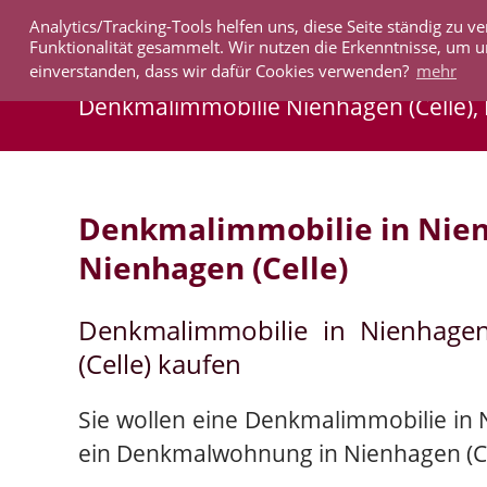
Analytics/Tracking-Tools helfen uns, diese Seite ständig zu
IMMOBILIEN
Funktionalität gesammelt. Wir nutzen die Erkenntnisse, um u
einverstanden, dass wir dafür Cookies verwenden?
mehr
Denkmalimmobilie Nienhagen (Celle)
Denkmalimmobilie in Nien
Nienhagen (Celle)
Denkmalimmobilie in Nienhage
(Celle) kaufen
Sie wollen eine Denkmalimmobilie in N
ein Denkmalwohnung in Nienhagen (Ce