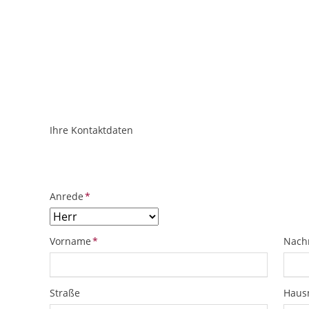
Ihre Kontaktdaten
ObjektPlatzhalter
URL
Pflichtfeld
Anrede
*
Pflichtfeld
Pflich
Vorname
*
Nach
Straße
Hau