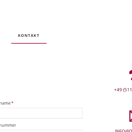
KONTAKT
+49 (511
tfeld
name
*
snummer
INFO@D