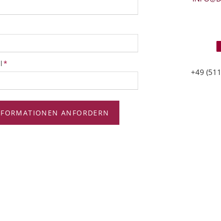
tfeld
l
*
+49 (511
NFORMATIONEN ANFORDERN