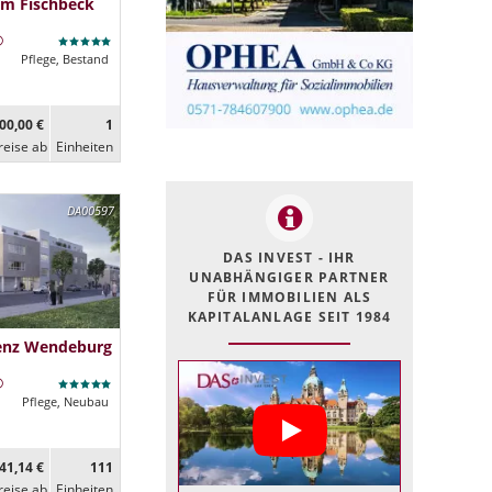
im Fischbeck
Pflege, Bestand
00,00 €
1
reise ab
Ein­heiten
DA00597
DAS INVEST - IHR
UNABHÄNGIGER PARTNER
FÜR IMMOBILIEN ALS
KAPITALANLAGE SEIT 1984
denz Wendeburg
Pflege, Neubau
41,14 €
111
reise ab
Ein­heiten