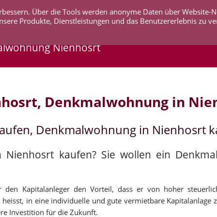
 verbessern. Über die Tools werden anonyme Daten über Website-
AKTUELLES
UNTERNEHMEN
SERVICE
KO
nsere Produkte, Dienstleistungen und das Benutzererlebnis zu ve
alwohnung Nienhosrt
hosrt, Denkmalwohnung in Nie
kaufen, Denkmalwohnung in Nienhosrt k
n Nienhosrt kaufen? Sie wollen ein Denkm
 den Kapitalanleger den Vorteil, dass er von hoher steuerli
heisst, in eine individuelle und gute vermietbare Kapitalanlage z
e Investition für die Zukunft.