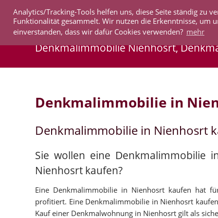
Analytics/Tracking-Tools helfen uns, diese Seite ständig zu
IMMOBILIEN
Funktionalität gesammelt. Wir nutzen die Erkenntnisse, um u
einverstanden, dass wir dafür Cookies verwenden?
mehr
Denkmalimmobilie Nienhosrt, Denkm
Denkmalimmobilie in Nien
Denkmalimmobilie in Nienhosrt 
Sie wollen eine Denkmalimmobilie i
Nienhosrt kaufen?
Eine Denkmalimmobilie in Nienhosrt kaufen hat für
profitiert. Eine Denkmalimmobilie in Nienhosrt kaufen 
Kauf einer Denkmalwohnung in Nienhosrt gilt als sicher