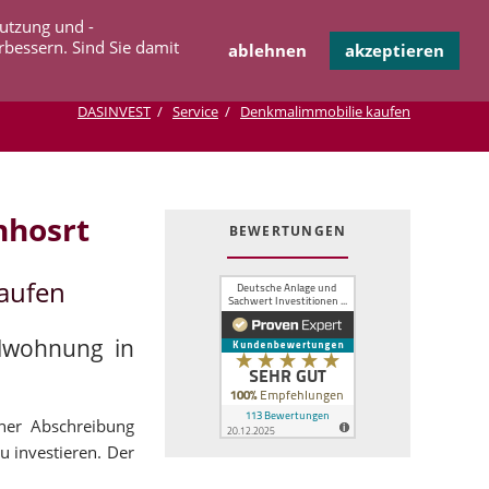
Navigation
Nutzung und -
OPERATION
INFOTHEK
KONTAKT
überspringen
rbessern. Sind Sie damit
ablehnen
akzeptieren
DASINVEST
Service
Denkmalimmobilie kaufen
nhosrt
BEWERTUNGEN
aufen
alwohnung in
cher Abschreibung
u investieren. Der