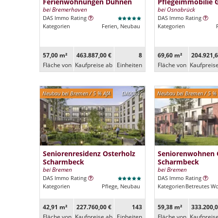
Ferienwohnungen Duhnen
Pflegeimmobilie 
bei Bremerhaven
bei Osnabrück
DAS Immo Rating
DAS Immo Rating
Kategorien
Ferien, Neubau
Kategorien
57,00 m²
463.887,00 €
8
69,60 m²
204.921,6
Fläche von
Kaufpreise ab
Ein­heiten
Fläche von
Kaufpreis
Neubau bei Bremen / 5 % AfA
DA00645
Neubau bei Bremen / 5 % 
Seniorenresidenz Osterholz
Seniorenwohnen 
Scharmbeck
Scharmbeck
bei Bremen
bei Bremen
DAS Immo Rating
DAS Immo Rating
Kategorien
Pflege, Neubau
Kategorien
Betreutes W
42,91 m²
227.760,00 €
143
59,38 m²
333.200,0
Fläche von
Kaufpreise ab
Ein­heiten
Fläche von
Kaufpreis