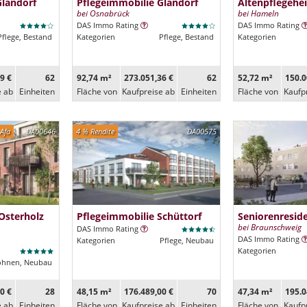
Glandorf
Pflegeimmobilie Glandorf
Altenpflegehe
bei Osnabrück
bei Hameln
DAS Immo Rating
DAS Immo Rating
Pflege, Bestand
Kategorien
Pflege, Bestand
Kategorien
9 €
62
92,74 m²
273.051,36 €
62
52,72 m²
150.0
e ab
Ein­heiten
Fläche von
Kaufpreise ab
Ein­heiten
Fläche von
Kaufp
Afa
DA00646
4 % Rendite
DA00575
Osterholz
Pflegeimmobilie Schüttorf
Seniorenresi
bei Braunschweig
DAS Immo Rating
DAS Immo Rating
Kategorien
Pflege, Neubau
Kategorien
ohnen, Neubau
0 €
28
48,15 m²
176.489,00 €
70
47,34 m²
195.0
e ab
Ein­heiten
Fläche von
Kaufpreise ab
Ein­heiten
Fläche von
Kaufp