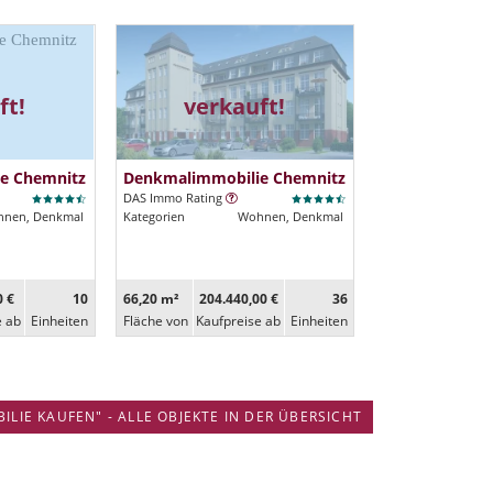
ft!
verkauft!
e Chemnitz
Denkmalimmobilie Chemnitz
DAS Immo Rating
nen, Denkmal
Kategorien
Wohnen, Denkmal
0 €
10
66,20 m²
204.440,00 €
36
e ab
Ein­heiten
Fläche von
Kaufpreise ab
Ein­heiten
IE KAUFEN" - ALLE OBJEKTE IN DER ÜBERSICHT