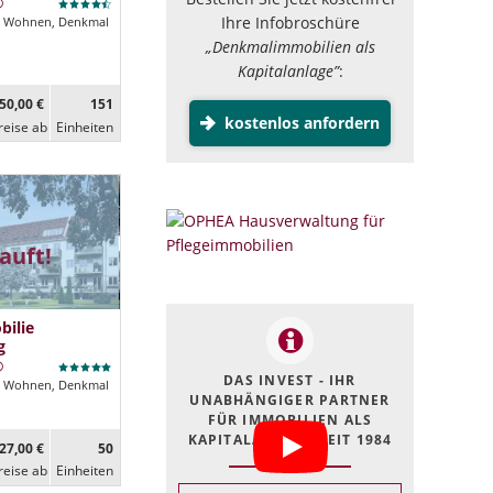
Ihre Infobroschüre
Wohnen, Denkmal
„Denkmalimmobilien als
Kapitalanlage”
:
50,00 €
151
kostenlos anfordern
reise ab
Ein­heiten
auft!
ilie
g
DAS INVEST - IHR
Wohnen, Denkmal
UNABHÄNGIGER PARTNER
FÜR IMMOBILIEN ALS
KAPITALANLAGE SEIT 1984
27,00 €
50
reise ab
Ein­heiten