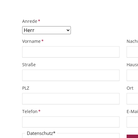
Pflichtfeld
Anrede
*
Pflichtfeld
Pflich
Vorname
*
Nach
Straße
Hau
PLZ
Ort
Pflichtfeld
Pflich
Telefon
*
E-Mai
Pflichtfeld
Datenschutz
*