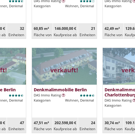
DAS Immo Rating
DAS Immo Rating
nen, Denkmal
Kategorien
Wohnen, Denkmal
Kategorien
0 €
32
60,85 m²
146.000,00 €
21
42,49 m²
129.6
e ab
Ein­heiten
Fläche von
Kaufpreise ab
Ein­heiten
Fläche von
Kaufp
ft!
verkauft!
verk
 Berlin
Denkmalimmobilie Berlin
Denkmalimmob
Charlottenbur
DAS Immo Rating
nen, Denkmal
Kategorien
Wohnen, Denkmal
DAS Immo Rating
Kategorien
0 €
47
47,51 m²
202.598,00 €
24
30,74 m²
109.1
e ab
Ein­heiten
Fläche von
Kaufpreise ab
Ein­heiten
Fläche von
Kaufp