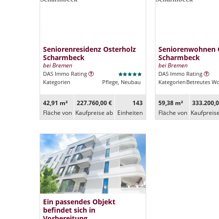
Seniorenresidenz Osterholz
Seniorenwohnen 
Scharmbeck
Scharmbeck
bei Bremen
bei Bremen
DAS Immo Rating
DAS Immo Rating
Kategorien
Pflege, Neubau
Kategorien
Betreutes W
42,91 m²
227.760,00 €
143
59,38 m²
333.200,0
Fläche von
Kaufpreise ab
Ein­heiten
Fläche von
Kaufpreis
Ein passendes Objekt
befindet sich in
Vorbereitung.