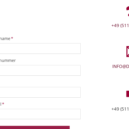
+49 (511
tfeld
name
*
snummer
INFO@D
tfeld
l
*
+49 (511