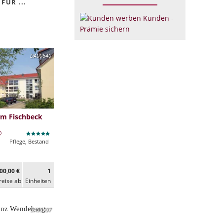
FÜR ...
DA00640
im Fischbeck
Pflege, Bestand
00,00 €
1
reise ab
Ein­heiten
DA00597