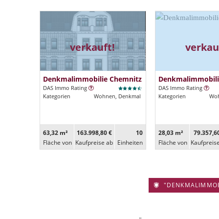
verkauft!
verkau
Denkmalimmobilie Chemnitz
Denkmalimmobili
DAS Immo Rating
DAS Immo Rating
Kategorien
Wohnen, Denkmal
Kategorien
Woh
63,32 m²
163.998,80 €
10
28,03 m²
79.357,6
Fläche von
Kaufpreise ab
Ein­heiten
Fläche von
Kaufpreis
"DENKMALIMMOBIL