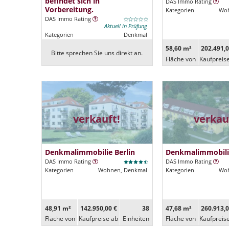
befindet sich in
DAS Immo Rating
Vorbereitung.
Kategorien
Woh
DAS Immo Rating
Aktuell in Prüfung
Kategorien
Denkmal
58,60 m²
202.491,0
Bitte sprechen Sie uns direkt an.
Fläche von
Kaufpreis
verkauft!
verkau
Denkmalimmobilie Berlin
Denkmalimmobilie
DAS Immo Rating
DAS Immo Rating
Kategorien
Wohnen, Denkmal
Kategorien
Woh
48,91 m²
142.950,00 €
38
47,68 m²
260.913,0
Fläche von
Kaufpreise ab
Ein­heiten
Fläche von
Kaufpreis