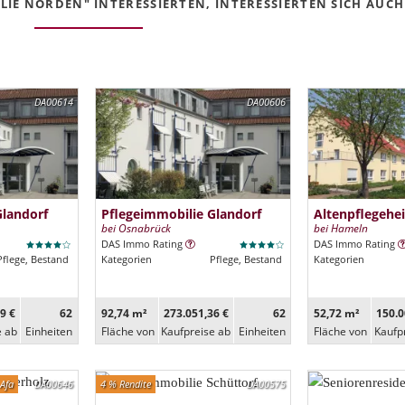
IE NORDEN" INTERESSIERTEN, INTERESSIERTEN SICH AUCH 
DA00614
DA00606
Glandorf
Pflegeimmobilie Glandorf
Altenpflegehe
bei Osnabrück
bei Hameln
DAS Immo Rating
DAS Immo Rating
Pflege, Bestand
Kategorien
Pflege, Bestand
Kategorien
9 €
62
92,74 m²
273.051,36 €
62
52,72 m²
150.0
e ab
Ein­heiten
Fläche von
Kaufpreise ab
Ein­heiten
Fläche von
Kaufp
Afa
DA00646
4 % Rendite
DA00575