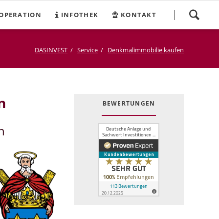
Navigation
OPERATION
INFOTHEK
KONTAKT
überspringen
DASINVEST
Service
Denkmalimmobilie kaufen
n
BEWERTUNGEN
n