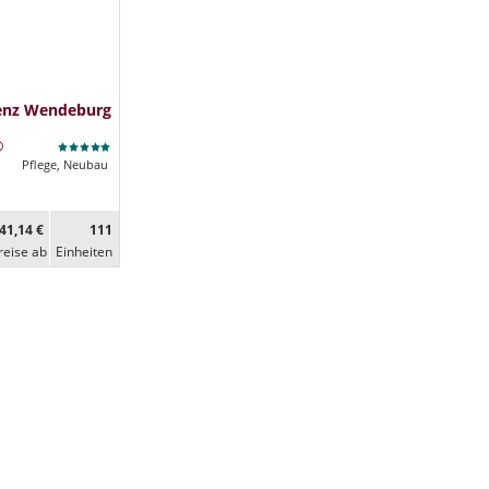
denz Wendeburg
Pflege, Neubau
41,14 €
111
reise ab
Ein­heiten