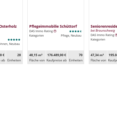
Osterholz
Pflegeimmobilie Schüttorf
Seniorenresi
bei Braunschweig
DAS Immo Rating
DAS Immo Rating
Kategorien
Pflege, Neubau
Kategorien
ohnen, Neubau
0 €
28
48,15 m²
176.489,00 €
70
47,34 m²
195.0
e ab
Ein­heiten
Fläche von
Kaufpreise ab
Ein­heiten
Fläche von
Kaufp