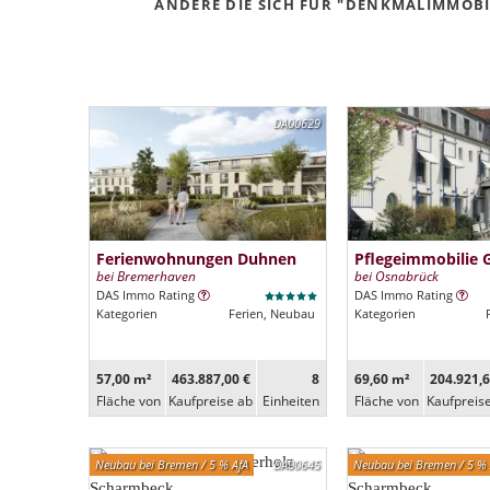
ANDERE DIE SICH FÜR "DENKMALIMMOBIL
DA00629
Ferienwohnungen Duhnen
Pflegeimmobilie 
bei Bremerhaven
bei Osnabrück
DAS Immo Rating
DAS Immo Rating
Kategorien
Ferien, Neubau
Kategorien
57,00 m²
463.887,00 €
8
69,60 m²
204.921,6
Fläche von
Kaufpreise ab
Ein­heiten
Fläche von
Kaufpreis
Neubau bei Bremen / 5 % AfA
DA00645
Neubau bei Bremen / 5 % 