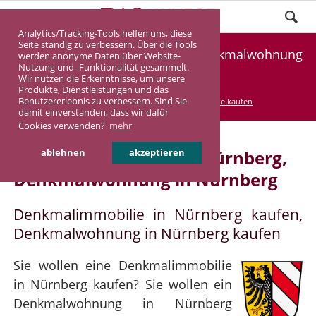
Analytics/Tracking-Tools helfen uns, diese
Seite ständig zu verbessern. Über die Tools
Denkmalimmobilie Nürnberg, Denkmalwohnung
werden anonyme Daten über Website-
Nutzung und -Funktionalität gesammelt.
Nürnberg
Wir nutzen die Erkenntnisse, um unsere
Produkte, Dienstleistungen und das
Benutzererlebnis zu verbessern. Sind Sie
DASINVEST
Service
Denkmalimmobilie kaufen
damit einverstanden, dass wir dafür
Cookies verwenden?
mehr
Denkmalimmobilie in Nürnberg,
ablehnen
akzeptieren
Denkmalwohnung in Nürnberg
Denkmalimmobilie in Nürnberg kaufen,
Denkmalwohnung in Nürnberg kaufen
Sie wollen eine Denkmalimmobilie
in Nürnberg kaufen? Sie wollen ein
Denkmalwohnung in Nürnberg