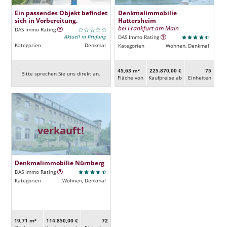
Ein passendes Objekt befindet
Denkmalimmobilie
sich in Vorbereitung.
Hattersheim
bei Frankfurt am Main
DAS Immo Rating
Aktuell in Prüfung
DAS Immo Rating
Kategorien
Denkmal
Kategorien
Wohnen, Denkmal
45,63 m²
225.870,00 €
75
Bitte sprechen Sie uns direkt an.
Fläche von
Kaufpreise ab
Ein­heiten
verkauft!
Denkmalimmobilie Nürnberg
DAS Immo Rating
Kategorien
Wohnen, Denkmal
19,71 m²
114.850,00 €
72