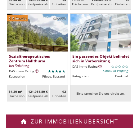
Fläche von
Kaufpreise ab
Ein­heiten
Fläche von
Kaufpreise ab
Ein­heiten
5 % Rendite
DA00581
Sozialtherapeutisches
Ein passendes Objekt befindet
Zentrum Hallthurm
sich in Vorbereitung.
bei Salzburg
DAS Immo Rating
Aktuell in Prüfung
DAS Immo Rating
Kategorien
Denkmal
Kategorien
Pflege, Bestand
54,20 m²
121.984,80 €
92
Bitte sprechen Sie uns direkt an.
Fläche von
Kaufpreise ab
Ein­heiten
ZUR IMMOBILIENÜBERSICHT