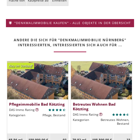
Fläche von
Kaufpreise ab
Ein­heiten
"DENKMALIMMOBILIE KAUFEN" - ALLE OBJEKTE IN DER ÜBERSICHT
ANDERE DIE SICH FÜR "DENKMALIMMOBILIE NÜRNBERG"
INTERESSIERTEN, INTERESSIERTEN SICH AUCH FÜR ...
Neu im Verkauf!
DA00667
DA00668
Pflegeimmobilie Bad Kötzting
Betreutes Wohnen Bad
Kötzting
DAS Immo Rating
DAS Immo Rating
Kategorien
Pflege, Bestand
Kategorien
Betreutes Wohnen,
Bestand
65,56 m²
159.900,00 €
93
79,82 m²
195.500,00 €
23