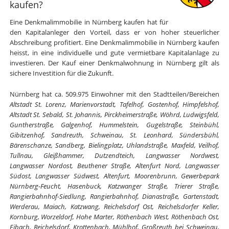
kaufen?
Eine Denkmalimmobilie in Nürnberg kaufen hat für
den Kapitalanleger den Vorteil, dass er von hoher steuerlicher
Abschreibung profitiert. Eine Denkmalimmobilie in Nürnberg kaufen
heisst, in eine individuelle und gute vermietbare Kapitalanlage zu
investieren. Der Kauf einer Denkmalwohnung in Nürnberg gilt als
sichere Investition für die Zukunft.
Nürnberg hat ca. 509.975 Einwohner mit den Stadtteilen/Bereichen
Altstadt St. Lorenz, Marienvorstadt, Tafelhof, Gostenhof, Himpfelshof,
Altstadt St. Sebald, St. Johannis, Pirckheimerstraße, Wöhrd, Ludwigsfeld,
Guntherstraße, Galgenhof, Hummelstein, Gugelstraße, Steinbühl,
Gibitzenhof, Sandreuth, Schweinau, St. Leonhard, Sündersbühl,
Bärenschanze, Sandberg, Bielingplatz, Uhlandstraße, Maxfeld, Veilhof,
Tullnau, Gleißhammer, Dutzendteich, Langwasser Nordwest,
Langwasser Nordost, Beuthener Straße, Altenfurt Nord, Langwasser
Südost, Langwasser Südwest, Altenfurt, Moorenbrunn, Gewerbepark
Nürnberg-Feucht, Hasenbuck, Katzwanger Straße, Trierer Straße,
Rangierbahnhof-Siedlung, Rangierbahnhof, Dianastraße, Gartenstadt,
Werderau, Maiach, Katzwang, Reichelsdorf Ost, Reichelsdorfer Keller,
Kornburg, Worzeldorf, Hohe Marter, Röthenbach West, Röthenbach Ost,
Eibach, Reichelsdorf, Krottenbach, Mühlhof, Großreuth bei Schweinau,