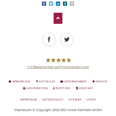
Facebook
Twitter
LinkedIn
Xing
E-mail
Facebook
Twitter
113
Bewertungen auf ProvenExpert.com
Deutsche
NAVIGATION
IMMOBILIEN
AKTUELLES
UNTERNEHMEN
SERVICE
ÜBERSPRINGEN
Anlage
KOOPERATION
INFOTHEK
KONTAKT
NAVIGATION
IMPRESSUM
DATENSCHUTZ
SITEMAP
LOGIN
und
ÜBERSPRINGEN
Impressum
© Copyright 2026 DAS Invest Vertriebs GmbH
Sachwert