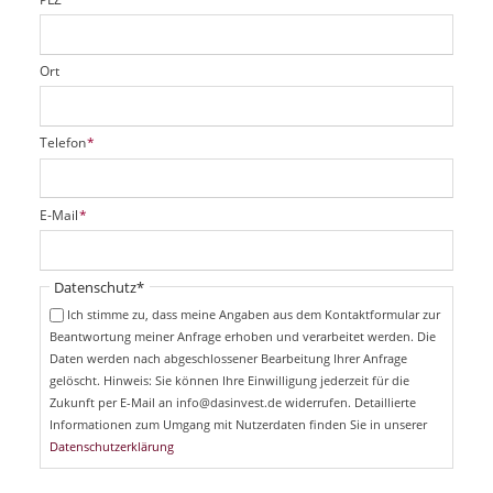
Ort
P
Telefon
*
f
l
i
P
E-Mail
*
c
f
h
l
t
i
Pflichtfeld
Datenschutz
*
f
c
e
Ich stimme zu, dass meine Angaben aus dem Kontaktformular zur
h
l
Beantwortung meiner Anfrage erhoben und verarbeitet werden. Die
t
d
Daten werden nach abgeschlossener Bearbeitung Ihrer Anfrage
f
e
gelöscht. Hinweis: Sie können Ihre Einwilligung jederzeit für die
l
Zukunft per E-Mail an info@dasinvest.de widerrufen. Detaillierte
d
Informationen zum Umgang mit Nutzerdaten finden Sie in unserer
Datenschutzerklärung