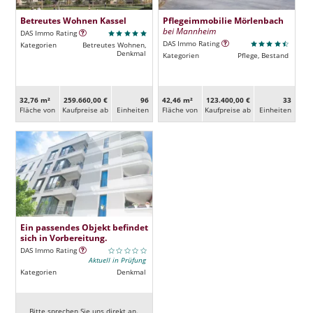
Betreutes Wohnen Kassel
Pflegeimmobilie Mörlenbach
bei Mannheim
DAS Immo Rating
DAS Immo Rating
Kategorien
Betreutes Wohnen,
Denkmal
Kategorien
Pflege, Bestand
32,76 m²
259.660,00 €
96
42,46 m²
123.400,00 €
33
Fläche von
Kaufpreise ab
Ein­heiten
Fläche von
Kaufpreise ab
Ein­heiten
Ein passendes Objekt befindet
sich in Vorbereitung.
DAS Immo Rating
Aktuell in Prüfung
Kategorien
Denkmal
Bitte sprechen Sie uns direkt an.