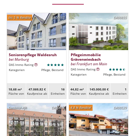
bis 5 % Rendite
DA00653
DA00655
Seniorenpflege Waldesruh
Pflegeimmobilie
bei Marburg
Grävenwiesbach
bei Frankfurt am Main
DAS Immo Rating
DAS Immo Rating
Kategorien
Pflege, Bestand
Kategorien
Pflege, Bestand
18,68 m²
47.069,82 €
16
44,82 m²
145.000,00 €
1
Fläche von
Kaufpreise ab
Ein­heiten
Fläche von
Kaufpreise ab
Ein­heiten
Denkmal-AfA
DA00654
4,8 % Rendite!
DA00529