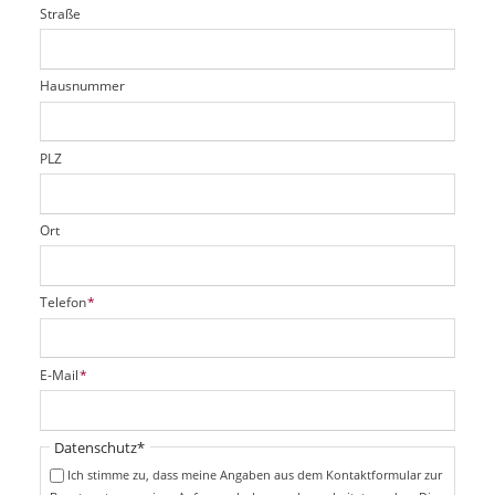
i
l
Straße
f
d
c
t
e
h
e
l
t
r
d
Hausnummer
f
e
l
d
PLZ
Ort
P
Telefon
*
f
l
i
P
E-Mail
*
c
f
h
l
t
i
Pflichtfeld
Datenschutz
*
f
c
e
Ich stimme zu, dass meine Angaben aus dem Kontaktformular zur
h
l