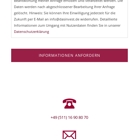
Beantwortung meiner Anfrage erhoben und verarbeitet werden. Die
t
d
Daten werden nach abgeschlossener Bearbeitung Ihrer Anfrage
f
e
gelöscht. Hinweis: Sie können Ihre Einwilligung jederzeit für die
l
Zukunft per E-Mail an info@dasinvest.de widerrufen. Detaillierte
d
Informationen zum Umgang mit Nutzerdaten finden Sie in unserer
Datenschutzerklärung
INFORMATIONEN ANFORDERN
+49 (511) 16 90 80 70