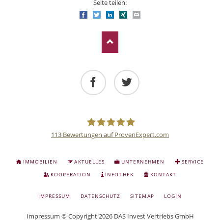
Seite teilen:
Facebook
Twitter
LinkedIn
Xing
E-mail
Facebook
Twitter
113
Bewertungen auf ProvenExpert.com
Deutsche
NAVIGATION
IMMOBILIEN
AKTUELLES
UNTERNEHMEN
SERVICE
ÜBERSPRINGEN
Anlage
KOOPERATION
INFOTHEK
KONTAKT
NAVIGATION
IMPRESSUM
DATENSCHUTZ
SITEMAP
LOGIN
und
ÜBERSPRINGEN
Impressum
© Copyright 2026 DAS Invest Vertriebs GmbH