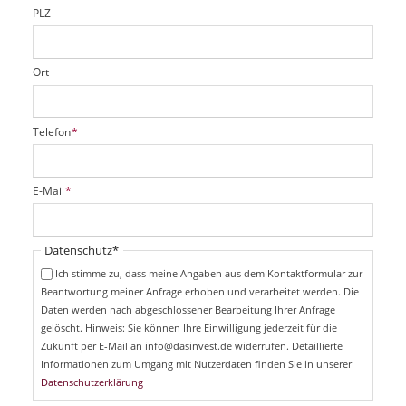
d
PLZ
Ort
P
Telefon
*
f
l
i
P
E-Mail
*
c
f
h
l
t
i
Pflichtfeld
Datenschutz
*
f
c
e
Ich stimme zu, dass meine Angaben aus dem Kontaktformular zur
h
l
Beantwortung meiner Anfrage erhoben und verarbeitet werden. Die
t
d
Daten werden nach abgeschlossener Bearbeitung Ihrer Anfrage
f
e
gelöscht. Hinweis: Sie können Ihre Einwilligung jederzeit für die
l
Zukunft per E-Mail an info@dasinvest.de widerrufen. Detaillierte
d
Informationen zum Umgang mit Nutzerdaten finden Sie in unserer
Datenschutzerklärung