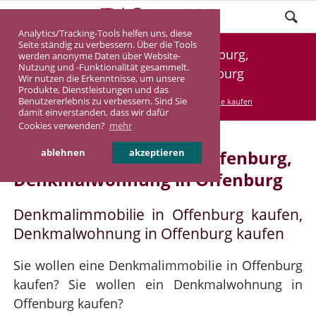
Analytics/Tracking-Tools helfen uns, diese
Seite ständig zu verbessern. Über die Tools
Denkmalimmobilie Offenburg,
werden anonyme Daten über Website-
Nutzung und -Funktionalität gesammelt.
Denkmalwohnung Offenburg
Wir nutzen die Erkenntnisse, um unsere
Produkte, Dienstleistungen und das
Benutzererlebnis zu verbessern. Sind Sie
DASINVEST
Service
Denkmalimmobilie kaufen
damit einverstanden, dass wir dafür
Cookies verwenden?
mehr
Denkmalimmobilie in Offenburg,
ablehnen
akzeptieren
Denkmalwohnung in Offenburg
Denkmalimmobilie in Offenburg kaufen,
Denkmalwohnung in Offenburg kaufen
Sie wollen eine Denkmalimmobilie in Offenburg
kaufen? Sie wollen ein Denkmalwohnung in
Offenburg kaufen?