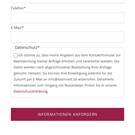
P
Telefon
*
f
l
i
P
E-Mail
*
c
f
h
l
t
i
Pflichtfeld
Datenschutz
*
f
c
e
Ich stimme zu, dass meine Angaben aus dem Kontaktformular zur
h
l
Beantwortung meiner Anfrage erhoben und verarbeitet werden. Die
t
d
Daten werden nach abgeschlossener Bearbeitung Ihrer Anfrage
f
e
gelöscht. Hinweis: Sie können Ihre Einwilligung jederzeit für die
l
Zukunft per E-Mail an info@dasinvest.de widerrufen. Detaillierte
d
Informationen zum Umgang mit Nutzerdaten finden Sie in unserer
Datenschutzerklärung
INFORMATIONEN ANFORDERN