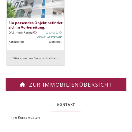
Ein passendes Objekt befindet
sich in Vorbereitung.
DAS Immo Rating
Aktuell in Prüfung
Kategorien
Denkmal
Bitte sprechen Sie uns direkt an.
ZUR IMMOBILIENÜBERSICHT
KONTAKT
Ihre Kontaktdaten
O
U
b
R
j
L