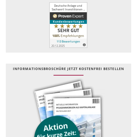
INFOR­MATIONS­BROSCHÜRE JETZT KOSTEN­FREI BESTELLEN