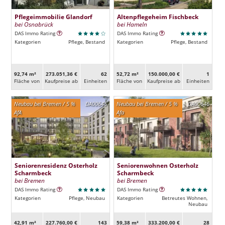
Pflegeimmobilie Glandorf
Altenpflegeheim Fischbeck
bei Osnabrück
bei Hameln
DAS Immo Rating
DAS Immo Rating
Kategorien
Pflege, Bestand
Kategorien
Pflege, Bestand
92,74 m²
273.051,36 €
62
52,72 m²
150.000,00 €
1
Fläche von
Kaufpreise ab
Ein­heiten
Fläche von
Kaufpreise ab
Ein­heiten
Neubau bei Bremen / 5 %
DA00645
Neubau bei Bremen / 5 %
DA00646
AfA
Afa
Seniorenresidenz Osterholz
Seniorenwohnen Osterholz
Scharmbeck
Scharmbeck
bei Bremen
bei Bremen
DAS Immo Rating
DAS Immo Rating
Kategorien
Pflege, Neubau
Kategorien
Betreutes Wohnen,
Neubau
42,91 m²
227.760,00 €
143
59,38 m²
333.200,00 €
28