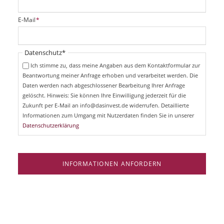
l
i
P
E-Mail
*
c
f
h
l
t
i
Pflichtfeld
Datenschutz
*
f
c
e
Ich stimme zu, dass meine Angaben aus dem Kontaktformular zur
h
l
Beantwortung meiner Anfrage erhoben und verarbeitet werden. Die
t
d
Daten werden nach abgeschlossener Bearbeitung Ihrer Anfrage
f
e
gelöscht. Hinweis: Sie können Ihre Einwilligung jederzeit für die
l
Zukunft per E-Mail an info@dasinvest.de widerrufen. Detaillierte
d
Informationen zum Umgang mit Nutzerdaten finden Sie in unserer
Datenschutzerklärung
INFORMATIONEN ANFORDERN