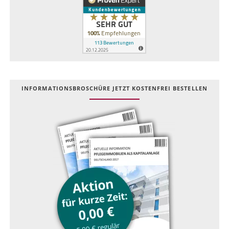
INFOR­MATIONS­BROSCHÜRE JETZT KOSTEN­FREI BESTELLEN