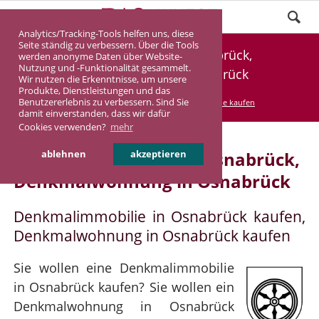
Analytics/Tracking-Tools helfen uns, diese
Seite ständig zu verbessern. Über die Tools
Denkmalimmobilie Osnabrück,
werden anonyme Daten über Website-
Nutzung und -Funktionalität gesammelt.
Denkmalwohnung Osnabrück
Wir nutzen die Erkenntnisse, um unsere
Produkte, Dienstleistungen und das
Benutzererlebnis zu verbessern. Sind Sie
DASINVEST
Service
Denkmalimmobilie kaufen
damit einverstanden, dass wir dafür
Cookies verwenden?
mehr
Denkmalimmobilie in Osnabrück,
ablehnen
akzeptieren
Denkmalwohnung in Osnabrück
Denkmalimmobilie in Osnabrück kaufen,
Denkmalwohnung in Osnabrück kaufen
Sie wollen eine Denkmalimmobilie
in Osnabrück kaufen? Sie wollen ein
Denkmalwohnung in Osnabrück