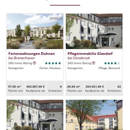
DA00629
DA00614
Ferienwohnungen Duhnen
Pflegeimmobilie Glandorf
bei Bremerhaven
bei Osnabrück
DAS Immo Rating
DAS Immo Rating
Kategorien
Ferien, Neubau
Kategorien
Pflege, Bestand
57,00 m²
463.887,00 €
8
69,60 m²
204.921,69 €
62
Fläche von
Kaufpreise ab
Ein­heiten
Fläche von
Kaufpreise ab
Ein­heiten
DA00606
DA00640