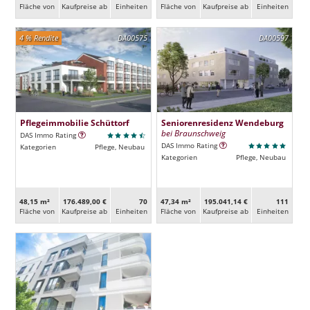
Fläche von
Kaufpreise ab
Ein­heiten
Fläche von
Kaufpreise ab
Ein­heiten
4 % Rendite
DA00575
DA00597
Pflegeimmobilie Schüttorf
Seniorenresidenz Wendeburg
bei Braunschweig
DAS Immo Rating
DAS Immo Rating
Kategorien
Pflege, Neubau
Kategorien
Pflege, Neubau
48,15 m²
176.489,00 €
70
47,34 m²
195.041,14 €
111
Fläche von
Kaufpreise ab
Ein­heiten
Fläche von
Kaufpreise ab
Ein­heiten