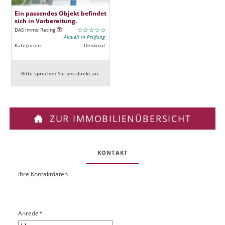
Ein passendes Objekt befindet
sich in Vorbereitung.
DAS Immo Rating
Aktuell in Prüfung
Kategorien
Denkmal
Bitte sprechen Sie uns direkt an.
ZUR IMMOBILIENÜBERSICHT
KONTAKT
Ihre Kontaktdaten
O
U
b
R
j
L
e
P
Anrede
*
k
f