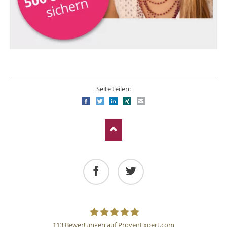
Seite teilen:
Facebook
Twitter
LinkedIn
Xing
E-mail
Facebook
Twitter
113
Bewertungen auf ProvenExpert.com