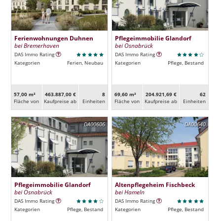
Ferienwohnungen Duhnen
Pflegeimmobilie Glandorf
bei Bremerhaven
bei Osnabrück
DAS Immo Rating
DAS Immo Rating
Kategorien
Ferien, Neubau
Kategorien
Pflege, Bestand
57,00 m²
463.887,00 €
8
69,60 m²
204.921,69 €
62
Fläche von
Kaufpreise ab
Ein­heiten
Fläche von
Kaufpreise ab
Ein­heiten
DA00606
DA00640
Pflegeimmobilie Glandorf
Altenpflegeheim Fischbeck
bei Osnabrück
bei Hameln
DAS Immo Rating
DAS Immo Rating
Kategorien
Pflege, Bestand
Kategorien
Pflege, Bestand