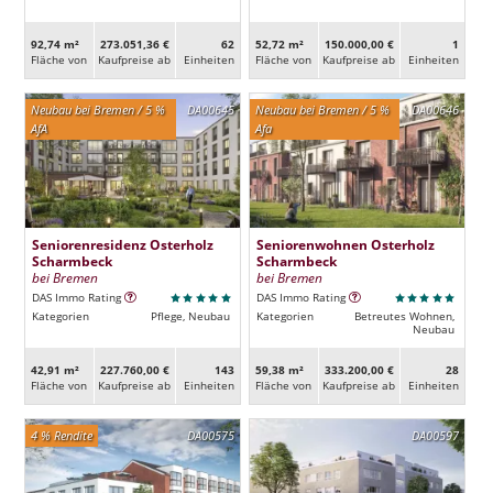
92,74 m²
273.051,36 €
62
52,72 m²
150.000,00 €
1
Fläche von
Kaufpreise ab
Ein­heiten
Fläche von
Kaufpreise ab
Ein­heiten
Neubau bei Bremen / 5 %
DA00645
Neubau bei Bremen / 5 %
DA00646
AfA
Afa
Seniorenresidenz Osterholz
Seniorenwohnen Osterholz
Scharmbeck
Scharmbeck
bei Bremen
bei Bremen
DAS Immo Rating
DAS Immo Rating
Kategorien
Pflege, Neubau
Kategorien
Betreutes Wohnen,
Neubau
42,91 m²
227.760,00 €
143
59,38 m²
333.200,00 €
28
Fläche von
Kaufpreise ab
Ein­heiten
Fläche von
Kaufpreise ab
Ein­heiten
4 % Rendite
DA00575
DA00597