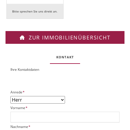
Bitte sprechen Sie uns direkt an.
ZUR IMMOBILIENÜBERSICHT
KONTAKT
Ihre Kontaktdaten
O
U
b
R
j
L
e
P
Anrede
*
k
f
t
l
P
P
Vorname
*
i
l
f
c
a
l
h
t
i
t
P
Nachname
*
z
c