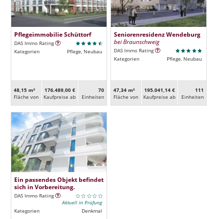
Pflegeimmobilie Schüttorf
Seniorenresidenz Wendeburg
bei Braunschweig
DAS Immo Rating
DAS Immo Rating
Kategorien
Pflege, Neubau
Kategorien
Pflege, Neubau
48,15 m²
176.489,00 €
70
47,34 m²
195.041,14 €
111
Fläche von
Kaufpreise ab
Ein­heiten
Fläche von
Kaufpreise ab
Ein­heiten
Ein passendes Objekt befindet
sich in Vorbereitung.
DAS Immo Rating
Aktuell in Prüfung
Kategorien
Denkmal