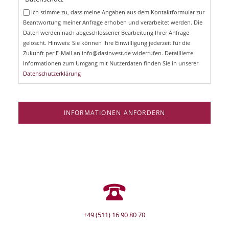
c
e
Ich stimme zu, dass meine Angaben aus dem Kontaktformular zur
h
l
Beantwortung meiner Anfrage erhoben und verarbeitet werden. Die
t
d
Daten werden nach abgeschlossener Bearbeitung Ihrer Anfrage
f
e
gelöscht. Hinweis: Sie können Ihre Einwilligung jederzeit für die
l
Zukunft per E-Mail an info@dasinvest.de widerrufen. Detaillierte
d
Informationen zum Umgang mit Nutzerdaten finden Sie in unserer
Datenschutzerklärung
INFORMATIONEN ANFORDERN
+49 (511) 16 90 80 70