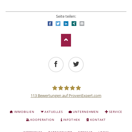
Seite teilen:
Facebook
Twitter
LinkedIn
Xing
E-mail
Facebook
Twitter
113
Bewertungen auf ProvenExpert.com
Deutsche
NAVIGATION
IMMOBILIEN
AKTUELLES
UNTERNEHMEN
SERVICE
ÜBERSPRINGEN
Anlage
KOOPERATION
INFOTHEK
KONTAKT
NAVIGATION