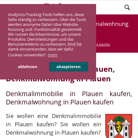
Analytics/Tracking-Tools helfen uns, diese
Seite ständig zu verbessern. Über die Tools
Denkmalimmobilie Plauen, Denkmalwohnung
werden anonyme Daten über Website-
Nutzung und -Funktionalität gesammelt.
Plauen
Wir nutzen die Erkenntnisse, um unsere
Produkte, Dienstleistungen und das
Benutzererlebnis zu verbessern. Sind Sie
DASINVEST
Service
Denkmalimmobilie kaufen
damit einverstanden, dass wir dafür
Cookies verwenden?
mehr
Denkmalimmobilie in Plauen,
ablehnen
akzeptieren
Denkmalwohnung in Plauen
Denkmalimmobilie in Plauen kaufen,
Denkmalwohnung in Plauen kaufen
Sie wollen eine Denkmalimmobilie
in Plauen kaufen? Sie wollen ein
Denkmalwohnung in Plauen kaufen?