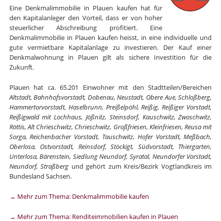
Eine Denkmalimmobilie in Plauen kaufen hat für
den Kapitalanleger den Vorteil, dass er von hoher
steuerlicher Abschreibung profitiert. Eine
Denkmalimmobilie in Plauen kaufen heisst, in eine individuelle und
gute vermietbare Kapitalanlage zu investieren. Der Kauf einer
Denkmalwohnung in Plauen gilt als sichere Investition für die
Zukunft.
Plauen hat ca. 65.201 Einwohner mit den Stadtteilen/Bereichen
Altstadt, Bahnhofsvorstadt, Dobenau, Neustadt, Obere Aue, Schloßberg,
Hammertorvorstadt, Haselbrunn, Preißelpöhl, Reißig, Reißiger Vorstadt,
Reißigwald mit Lochhaus, Jößnitz, Steinsdorf, Kauschwitz, Zwoschwitz,
Röttis, Alt Chrieschwitz, Chrieschwitz, Großfriesen, Kleinfriesen, Reusa mit
Sorga, Reichenbacher Vorstadt, Tauschwitz, Hofer Vorstadt, Meßbach,
Oberlosa, Ostvorstadt, Reinsdorf, Stöckigt, Südvorstadt, Thiergarten,
Unterlosa, Bärenstein, Siedlung Neundorf, Syratal, Neundorfer Vorstadt,
Neundorf, Straßberg
und gehört zum Kreis/Bezirk Vogtlandkreis im
Bundesland Sachsen.
→ Mehr zum Thema: Denkmalimmobilie kaufen
→ Mehr zum Thema: Renditeimmobilien kaufen in Plauen