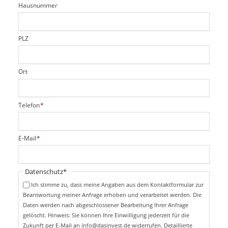
d
Hausnummer
f
e
l
d
PLZ
Ort
P
Telefon
*
f
l
i
P
E-Mail
*
c
f
h
l
t
i
Pflichtfeld
Datenschutz
*
f
c
e
Ich stimme zu, dass meine Angaben aus dem Kontaktformular zur
h
l
Beantwortung meiner Anfrage erhoben und verarbeitet werden. Die
t
d
Daten werden nach abgeschlossener Bearbeitung Ihrer Anfrage
f
e
gelöscht. Hinweis: Sie können Ihre Einwilligung jederzeit für die
l
Zukunft per E-Mail an info@dasinvest.de widerrufen. Detaillierte