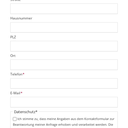
d
c
t
e
h
e
l
t
r
d
Hausnummer
f
e
l
d
PLZ
Ort
P
Telefon
*
f
l
i
P
E-Mail
*
c
f
h
l
t
i
Pflichtfeld
Datenschutz
*
f
c
e
Ich stimme zu, dass meine Angaben aus dem Kontaktformular zur
h
l
Beantwortung meiner Anfrage erhoben und verarbeitet werden. Die
t