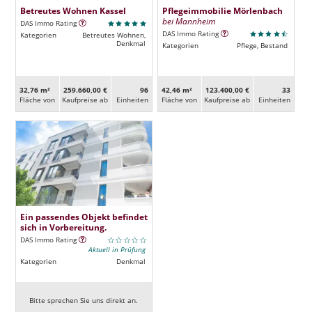
Betreutes Wohnen Kassel
Pflegeimmobilie Mörlenbach
bei Mannheim
DAS Immo Rating
DAS Immo Rating
Kategorien
Betreutes Wohnen,
Denkmal
Kategorien
Pflege, Bestand
32,76 m²
259.660,00 €
96
42,46 m²
123.400,00 €
33
Fläche von
Kaufpreise ab
Ein­heiten
Fläche von
Kaufpreise ab
Ein­heiten
Ein passendes Objekt befindet
sich in Vorbereitung.
DAS Immo Rating
Aktuell in Prüfung
Kategorien
Denkmal
Bitte sprechen Sie uns direkt an.