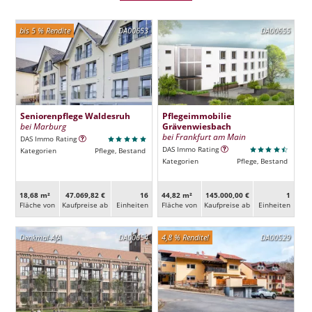
bis 5 % Rendite
DA00653
DA00655
Seniorenpflege Waldesruh
Pflegeimmobilie
bei Marburg
Grävenwiesbach
bei Frankfurt am Main
DAS Immo Rating
DAS Immo Rating
Kategorien
Pflege, Bestand
Kategorien
Pflege, Bestand
18,68 m²
47.069,82 €
16
44,82 m²
145.000,00 €
1
Fläche von
Kaufpreise ab
Ein­heiten
Fläche von
Kaufpreise ab
Ein­heiten
Denkmal-AfA
DA00654
4,8 % Rendite!
DA00529