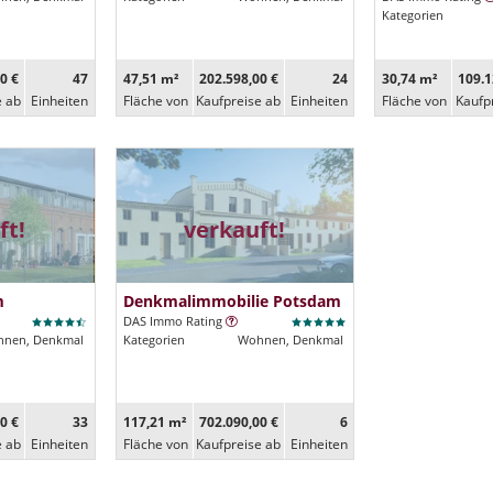
Kategorien
0 €
47
47,51 m²
202.598,00 €
24
30,74 m²
109.1
e ab
Ein­heiten
Fläche von
Kaufpreise ab
Ein­heiten
Fläche von
Kaufp
ft!
verkauft!
m
Denkmalimmobilie Potsdam
DAS Immo Rating
nen, Denkmal
Kategorien
Wohnen, Denkmal
0 €
33
117,21 m²
702.090,00 €
6
e ab
Ein­heiten
Fläche von
Kaufpreise ab
Ein­heiten