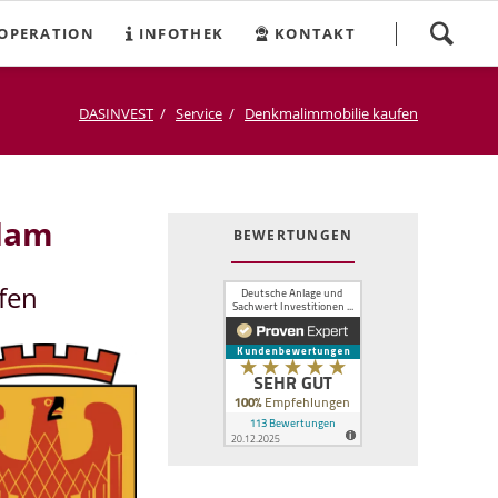
Navigation
OPERATION
INFOTHEK
KONTAKT
überspringen
DASINVEST
Service
Denkmalimmobilie kaufen
dam
BEWERTUNGEN
fen