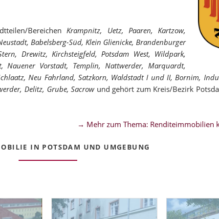
tteilen/Bereichen
Krampnitz, Uetz, Paaren, Kartzow,
 Neustadt, Babelsberg-Süd, Klein Glienicke, Brandenburger
ern, Drewitz, Kirchsteigfeld, Potsdam West, Wildpark,
t, Nauener Vorstadt, Templin, Nattwerder, Marquardt,
 Schlaatz, Neu Fahrland, Satzkorn, Waldstadt I und II, Bornim, Indu
erder, Delitz, Grube, Sacrow
und gehört zum Kreis/Bezirk Potsd
→ Mehr zum Thema: Renditeimmobilien k
OBILIE IN POTSDAM UND UMGEBUNG