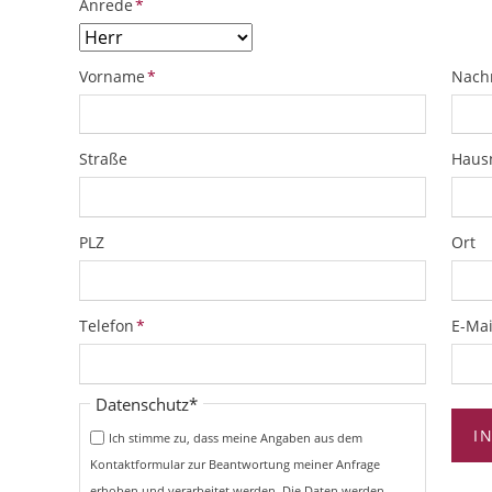
Pflichtfeld
Anrede
*
Pflichtfeld
Pflich
Vorname
*
Nach
Straße
Hau
PLZ
Ort
Pflichtfeld
Pflich
Telefon
*
E-Mai
Pflichtfeld
Datenschutz
*
I
Ich stimme zu, dass meine Angaben aus dem
Kontaktformular zur Beantwortung meiner Anfrage
erhoben und verarbeitet werden. Die Daten werden