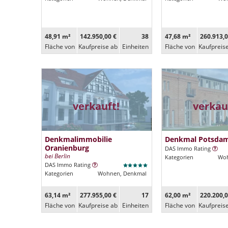
48,91 m²
142.950,00 €
38
47,68 m²
260.913,0
Fläche von
Kaufpreise ab
Ein­heiten
Fläche von
Kaufpreis
verkauft!
verkau
Denkmalimmobilie
Denkmal Potsda
Oranienburg
DAS Immo Rating
bei Berlin
Kategorien
Woh
DAS Immo Rating
Kategorien
Wohnen, Denkmal
63,14 m²
277.955,00 €
17
62,00 m²
220.200,0
Fläche von
Kaufpreise ab
Ein­heiten
Fläche von
Kaufpreis