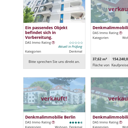
verkau
Ein passendes Objekt
Denkmalimmobilie
befindet sich in
DAS Immo Rating
Vorbereitung.
Kategorien
Woh
DAS Immo Rating
Aktuell in Prüfung
Kategorien
Denkmal
37,62 m²
154.240,0
Bitte sprechen Sie uns direkt an.
Fläche von
Kaufpreis
verkauft!
verkau
Denkmalimmobilie Berlin
Denkmalimmobilie
DAS Immo Rating
DAS Immo Rating
Kategorien
Wohnen, Denkmal
Kategorien
Woh