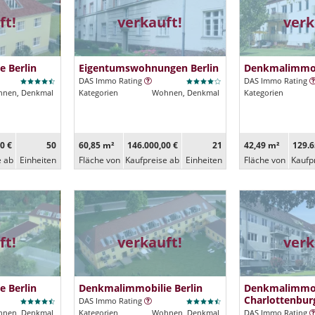
ft!
verkauft!
verk
 Berlin
Eigentumswohnungen Berlin
Denkmalimmobi
DAS Immo Rating
DAS Immo Rating
nen, Denkmal
Kategorien
Wohnen, Denkmal
Kategorien
0 €
50
60,85 m²
146.000,00 €
21
42,49 m²
129.6
e ab
Ein­heiten
Fläche von
Kaufpreise ab
Ein­heiten
Fläche von
Kaufp
ft!
verkauft!
verk
 Berlin
Denkmalimmobilie Berlin
Denkmalimmob
Charlottenbur
DAS Immo Rating
nen, Denkmal
Kategorien
Wohnen, Denkmal
DAS Immo Rating