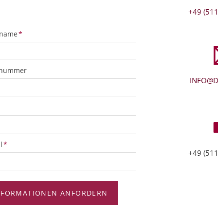
+49 (511
tfeld
name
*
snummer
INFO@D
tfeld
l
*
+49 (511
NFORMATIONEN ANFORDERN