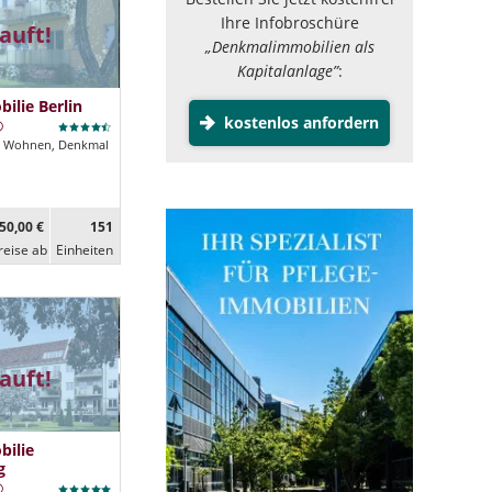
Ihre Infobroschüre
auft!
„Denkmalimmobilien als
Kapitalanlage”
:
lie Berlin
kostenlos anfordern
Wohnen, Denkmal
50,00 €
151
reise ab
Ein­heiten
auft!
ilie
g