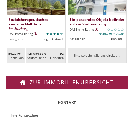
Sozialtherapeutisches
Ein passendes Objekt befindet
Zentrum Hallthurm
sich in Vorbereitung.
bei Salzburg
DAS Immo Rating
Aktuell in Prüfung
DAS Immo Rating
Kategorien
Denkmal
Kategorien
Pflege, Bestand
54,20 m²
121.984,80 €
92
Bitte sprechen Sie uns direkt an.
Fläche von
Kaufpreise ab
Ein­heiten
ZUR IMMOBILIENÜBERSICHT
KONTAKT
Ihre Kontaktdaten
O
U
b
R
j
L