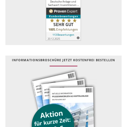
INFOR­MATIONS­BROSCHÜRE JETZT KOSTEN­FREI BESTELLEN