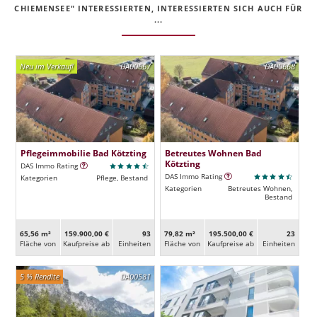
CHIEMENSEE" INTERESSIERTEN, INTERESSIERTEN SICH AUCH FÜR
...
Neu im Verkauf!
DA00667
DA00668
Pflegeimmobilie Bad Kötzting
Betreutes Wohnen Bad
Kötzting
DAS Immo Rating
DAS Immo Rating
Kategorien
Pflege, Bestand
Kategorien
Betreutes Wohnen,
Bestand
65,56 m²
159.900,00 €
93
79,82 m²
195.500,00 €
23
Fläche von
Kaufpreise ab
Ein­heiten
Fläche von
Kaufpreise ab
Ein­heiten
5 % Rendite
DA00581