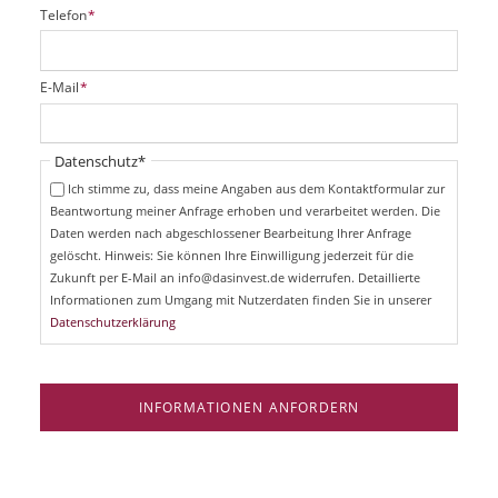
P
Telefon
*
f
l
i
P
E-Mail
*
c
f
h
l
t
i
Pflichtfeld
Datenschutz
*
f
c
e
Ich stimme zu, dass meine Angaben aus dem Kontaktformular zur
h
l
Beantwortung meiner Anfrage erhoben und verarbeitet werden. Die
t
d
Daten werden nach abgeschlossener Bearbeitung Ihrer Anfrage
f
e
gelöscht. Hinweis: Sie können Ihre Einwilligung jederzeit für die
l
Zukunft per E-Mail an info@dasinvest.de widerrufen. Detaillierte
d
Informationen zum Umgang mit Nutzerdaten finden Sie in unserer
Datenschutzerklärung
INFORMATIONEN ANFORDERN