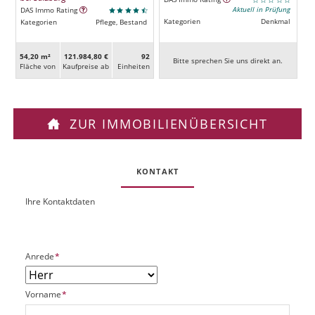
Aktuell in Prüfung
DAS Immo Rating
Kategorien
Denkmal
Kategorien
Pflege, Bestand
54,20 m²
121.984,80 €
92
Bitte sprechen Sie uns direkt an.
Fläche von
Kaufpreise ab
Ein­heiten
ZUR IMMOBILIENÜBERSICHT
KONTAKT
Ihre Kontaktdaten
O
U
b
R
j
L
e
P
Anrede
*
k
f
t
l
P
P
Vorname
*
i
l
f
c
a