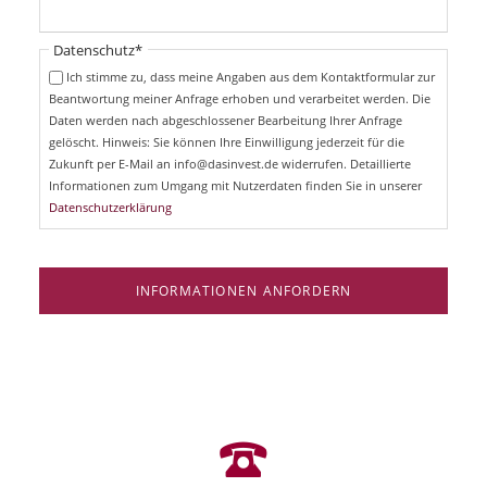
h
l
t
i
Pflichtfeld
Datenschutz
*
f
c
e
Ich stimme zu, dass meine Angaben aus dem Kontaktformular zur
h
l
Beantwortung meiner Anfrage erhoben und verarbeitet werden. Die
t
d
Daten werden nach abgeschlossener Bearbeitung Ihrer Anfrage
f
e
gelöscht. Hinweis: Sie können Ihre Einwilligung jederzeit für die
l
Zukunft per E-Mail an info@dasinvest.de widerrufen. Detaillierte
d
Informationen zum Umgang mit Nutzerdaten finden Sie in unserer
Datenschutzerklärung
INFORMATIONEN ANFORDERN