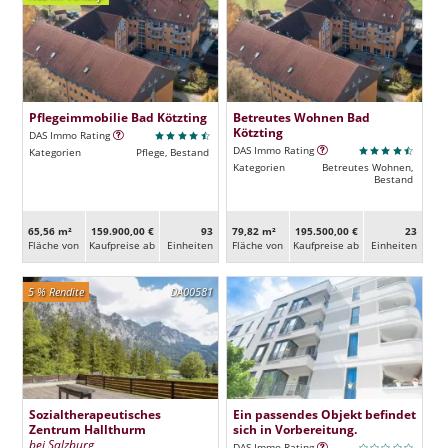
Pflegeimmobilie Bad Kötzting
Betreutes Wohnen Bad
Kötzting
DAS Immo Rating
DAS Immo Rating
Kategorien
Pflege, Bestand
Kategorien
Betreutes Wohnen,
Bestand
65,56 m²
159.900,00 €
93
79,82 m²
195.500,00 €
23
Fläche von
Kaufpreise ab
Ein­heiten
Fläche von
Kaufpreise ab
Ein­heiten
5 % Rendite
DA00581
Sozialtherapeutisches
Ein passendes Objekt befindet
Zentrum Hallthurm
sich in Vorbereitung.
bei Salzburg
DAS Immo Rating