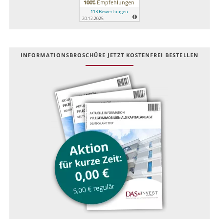
INFOR­MATIONS­BROSCHÜRE JETZT KOSTEN­FREI BESTELLEN