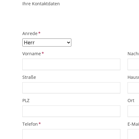
Ihre Kontaktdaten
ObjektPlatzhalter
URL
Pflichtfeld
Anrede
*
Pflichtfeld
Pflich
Vorname
*
Nach
Straße
Hau
PLZ
Ort
Pflichtfeld
Pflich
Telefon
*
E-Mai