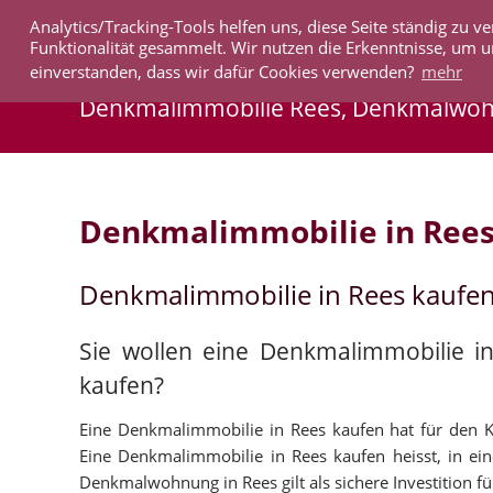
Analytics/Tracking-Tools helfen uns, diese Seite ständig zu
IMMOBILIEN
Funktionalität gesammelt. Wir nutzen die Erkenntnisse, um u
einverstanden, dass wir dafür Cookies verwenden?
mehr
Denkmalimmobilie Rees, Denkmalwo
Denkmalimmobilie in Ree
Denkmalimmobilie in Rees kaufe
Sie wollen eine Denkmalimmobilie i
kaufen?
Eine Denkmalimmobilie in Rees kaufen hat für den Kap
Eine Denkmalimmobilie in Rees kaufen heisst, in eine
Denkmalwohnung in Rees gilt als sichere Investition fü