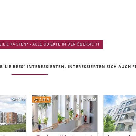
IE KAUFEN" - ALLE OBJEKTE IN DER ÜBERSICHT
LIE REES" INTERESSIERTEN, INTERESSIERTEN SICH AUCH FÜ
DA00616
AfA 3,85 %
DA00536