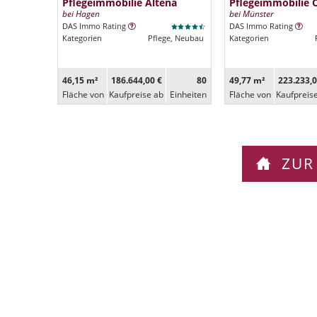
Pflegeimmobilie Altena
Pflegeimmobilie 
bei Hagen
bei Münster
DAS Immo Rating
DAS Immo Rating
Kategorien
Pflege, Neubau
Kategorien
46,15 m²
186.644,00 €
80
49,77 m²
223.233,0
Fläche von
Kaufpreise ab
Ein­heiten
Fläche von
Kaufpreis
ZUR