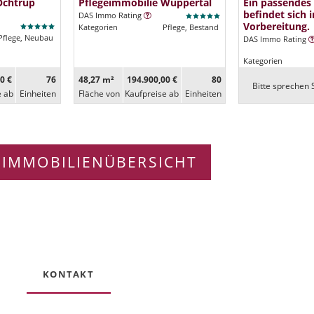
Ochtrup
Pflegeimmobilie Wuppertal
Ein passendes
befindet sich i
DAS Immo Rating
Vorbereitung.
Kategorien
Pflege, Bestand
Pflege, Neubau
DAS Immo Rating
Kategorien
0 €
76
48,27 m²
194.900,00 €
80
Bitte sprechen S
e ab
Ein­heiten
Fläche von
Kaufpreise ab
Ein­heiten
 IMMOBILIENÜBERSICHT
KONTAKT