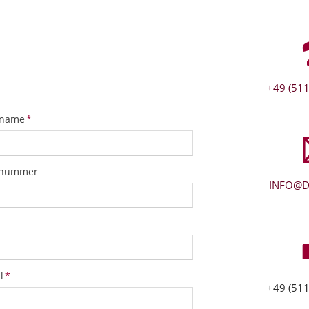
+49 (511
tfeld
name
*
snummer
INFO@D
tfeld
l
*
+49 (511