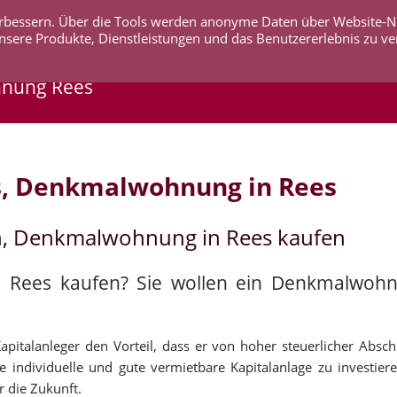
 verbessern. Über die Tools werden anonyme Daten über Website-
AKTUELLES
UNTERNEHMEN
SERVICE
KO
nsere Produkte, Dienstleistungen und das Benutzererlebnis zu ve
hnung Rees
s, Denkmalwohnung in Rees
n, Denkmalwohnung in Rees kaufen
n Rees kaufen? Sie wollen ein Denkmalwoh
italanleger den Vorteil, dass er von hoher steuerlicher Abschr
 individuelle und gute vermietbare Kapitalanlage zu investier
r die Zukunft.