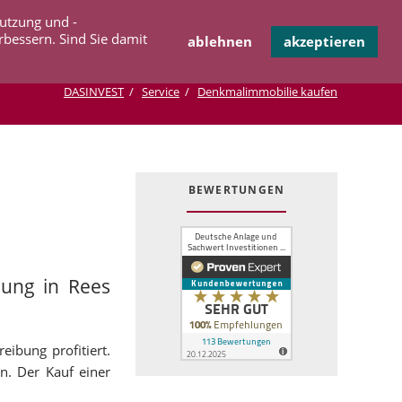
Navigation
Nutzung und -
OPERATION
INFOTHEK
KONTAKT
überspringen
rbessern. Sind Sie damit
ablehnen
akzeptieren
DASINVEST
Service
Denkmalimmobilie kaufen
BEWERTUNGEN
nung in Rees
eibung profitiert.
en. Der Kauf einer