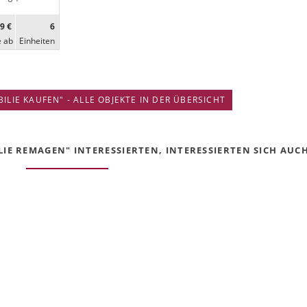
9 €
6
e ab
Ein­heiten
IE KAUFEN" - ALLE OBJEKTE IN DER ÜBERSICHT
E REMAGEN" INTERESSIERTEN, INTERESSIERTEN SICH AUCH 