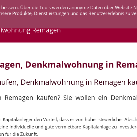
 verbessern. Über die Tools werden anonyme Daten über Website-
AKTUELLES
UNTERNEHMEN
SERVICE
KO
nsere Produkte, Dienstleistungen und das Benutzererlebnis zu ve
alwohnung Remagen
magen, Denkmalwohnung in Rem
aufen, Denkmalwohnung in Remagen ka
in Remagen kaufen? Sie wollen ein Denkma
apitalanleger den Vorteil, dass er von hoher steuerlicher Abschr
ne individuelle und gute vermietbare Kapitalanlage zu investier
n für die Zukunft.