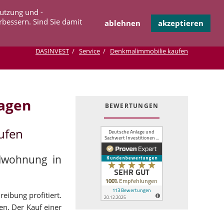
Navigation
Nutzung und -
OPERATION
INFOTHEK
KONTAKT
überspringen
rbessern. Sind Sie damit
ablehnen
akzeptieren
DASINVEST
Service
Denkmalimmobilie kaufen
agen
BEWERTUNGEN
ufen
lwohnung in
eibung profitiert.
en. Der Kauf einer