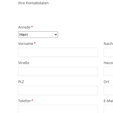
Ihre Kontaktdaten
ObjektPlatzhalter
URL
Pflichtfeld
Anrede
*
Pflichtfeld
Pflich
Vorname
*
Nach
Straße
Hau
PLZ
Ort
Pflichtfeld
Pflich
Telefon
*
E-Mai