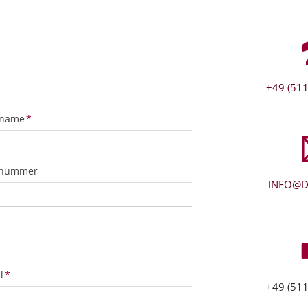
+49 (511
tfeld
name
*
snummer
INFO@D
tfeld
l
*
+49 (511