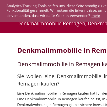
Analytics/Tracking-Tools helfen uns, diese Seite ständig zu
IMMOBILIEN
Funktionalität gesammelt. Wir nutzen die Erkenntnisse, um u
einverstanden, dass wir dafür Cookies verwenden?
mehr
Denkmalimmobilie Remagen, Denkm
Denkmalimmobilie in Re
Denkmalimmobilie in Remagen k
Sie wollen eine Denkmalimmobilie 
Remagen kaufen?
Eine Denkmalimmobilie in Remagen kaufen hat für den K
Eine Denkmalimmobilie in Remagen kaufen heisst, in ei
Denkmalwohnung in Remagen gilt als sichere Investitio