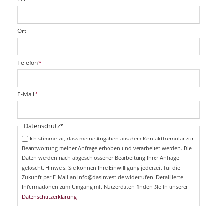
Ort
P
Telefon
*
f
l
i
P
E-Mail
*
c
f
h
l
t
i
Pflichtfeld
Datenschutz
*
f
c
e
Ich stimme zu, dass meine Angaben aus dem Kontaktformular zur
h
l
Beantwortung meiner Anfrage erhoben und verarbeitet werden. Die
t
d
Daten werden nach abgeschlossener Bearbeitung Ihrer Anfrage
f
e
gelöscht. Hinweis: Sie können Ihre Einwilligung jederzeit für die
l
Zukunft per E-Mail an info@dasinvest.de widerrufen. Detaillierte
d
Informationen zum Umgang mit Nutzerdaten finden Sie in unserer
Datenschutzerklärung