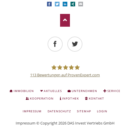
Facebook
Twitter
LinkedIn
Xing
E-mail
Facebook
Twitter
113
Bewertungen auf ProvenExpert.com
Deutsche
NAVIGATION
IMMOBILIEN
AKTUELLES
UNTERNEHMEN
SERVICE
ÜBERSPRINGEN
Anlage
KOOPERATION
INFOTHEK
KONTAKT
NAVIGATION
IMPRESSUM
DATENSCHUTZ
SITEMAP
LOGIN
und
ÜBERSPRINGEN
Impressum
© Copyright 2026 DAS Invest Vertriebs GmbH
Sachwert