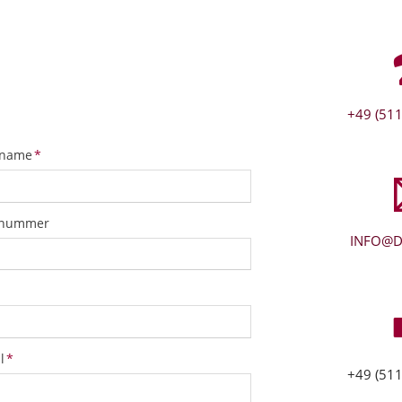
+49 (511
tfeld
name
*
snummer
INFO@D
tfeld
l
*
+49 (511