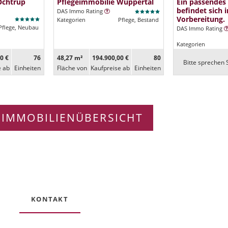
Ochtrup
Pflegeimmobilie Wuppertal
Ein passendes
befindet sich i
DAS Immo Rating
Vorbereitung.
Kategorien
Pflege, Bestand
Pflege, Neubau
DAS Immo Rating
Kategorien
0 €
76
48,27 m²
194.900,00 €
80
Bitte sprechen S
e ab
Ein­heiten
Fläche von
Kaufpreise ab
Ein­heiten
 IMMOBILIENÜBERSICHT
KONTAKT