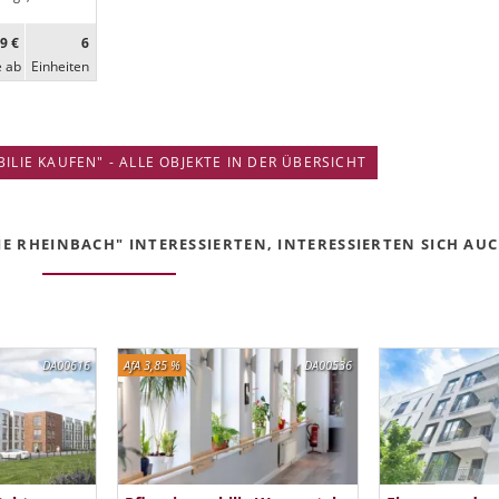
9 €
6
e ab
Ein­heiten
IE KAUFEN" - ALLE OBJEKTE IN DER ÜBERSICHT
 RHEINBACH" INTERESSIERTEN, INTERESSIERTEN SICH AUCH
DA00616
AfA 3,85 %
DA00536