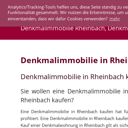
Analytics/Tracking-Tools helfen uns, diese Seite ständig zu
IMMOBILIEN
Funktionalität gesammelt. Wir nutzen die Erkenntnisse, um u
einverstanden, dass wir dafür Cookies verwenden?
mehr
Denkmalimmobilie Rheinbach, Denk
Denkmalimmobilie in Rhe
Denkmalimmobilie in Rheinbach 
Sie wollen eine Denkmalimmobilie i
Rheinbach kaufen?
Eine Denkmalimmobilie in Rheinbach kaufen hat für
profitiert. Eine Denkmalimmobilie in Rheinbach kaufen 
Kauf einer Denkmalwohnung in Rheinbach gilt als sicher