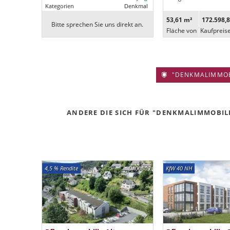
Kategorien
Denkmal
53,61 m²
172.598,8
Bitte sprechen Sie uns direkt an.
Fläche von
Kaufpreis
"DENKMALIMMOBIL
ANDERE DIE SICH FÜR "DENKMALIMMOBILIE
4,5 % Rendite
DA00609
KfW 40 NH