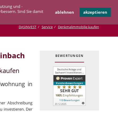
Navigation
Nutzung und -
OPERATION
INFOTHEK
KONTAKT
überspringen
rbessern. Sind Sie damit
ablehnen
akzeptieren
DASINVEST
Service
Denkmalimmobilie kaufen
inbach
BEWERTUNGEN
kaufen
alwohnung in
cher Abschreibung
u investieren. Der