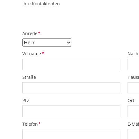
Ihre Kontaktdaten
ObjektPlatzhalter
URL
Pflichtfeld
Anrede
*
Pflichtfeld
Pflich
Vorname
*
Nach
Straße
Hau
PLZ
Ort
Pflichtfeld
Pflich
Telefon
*
E-Mai