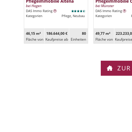
Pflegeimmobilie Altena
Pflegeimmobilie 
bei Hagen
bei Münster
DAS Immo Rating
DAS Immo Rating
Kategorien
Pflege, Neubau
Kategorien
46,15 m²
186.644,00 €
80
49,77 m²
223.233,0
Fläche von
Kaufpreise ab
Ein­heiten
Fläche von
Kaufpreis
ZUR