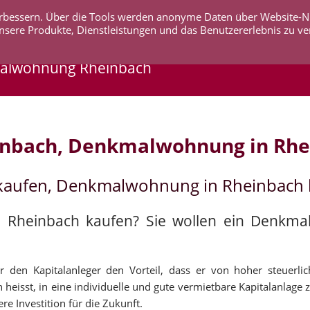
 verbessern. Über die Tools werden anonyme Daten über Website-
AKTUELLES
UNTERNEHMEN
SERVICE
KO
nsere Produkte, Dienstleistungen und das Benutzererlebnis zu ve
malwohnung Rheinbach
inbach, Denkmalwohnung in Rhe
kaufen, Denkmalwohnung in Rheinbach 
n Rheinbach kaufen? Sie wollen ein Denkm
 den Kapitalanleger den Vorteil, dass er von hoher steuerli
heisst, in eine individuelle und gute vermietbare Kapitalanlage z
e Investition für die Zukunft.