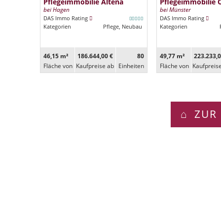
Pflegeimmobilie Altena
Pflegeimmobilie 
bei Hagen
bei Münster
DAS Immo Rating
DAS Immo Rating
Kategorien
Pflege, Neubau
Kategorien
46,15 m²
186.644,00 €
80
49,77 m²
223.233,0
Fläche von
Kaufpreise ab
Ein­heiten
Fläche von
Kaufpreis
ZUR 