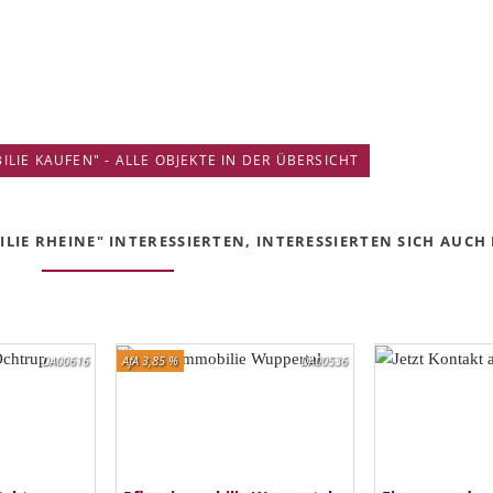
IE KAUFEN" - ALLE OBJEKTE IN DER ÜBERSICHT
IE RHEINE" INTERESSIERTEN, INTERESSIERTEN SICH AUCH F
DA00616
AfA 3,85 %
DA00536