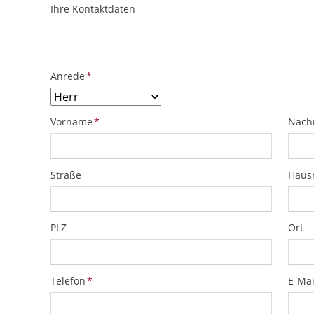
Ihre Kontaktdaten
ObjektPlatzhalter
URL
Pflichtfeld
Anrede
*
Pflichtfeld
Pflich
Vorname
*
Nach
Straße
Hau
PLZ
Ort
Pflichtfeld
Pflich
Telefon
*
E-Mai