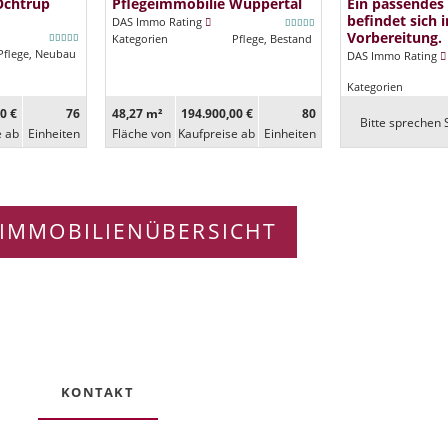
Ochtrup
Pflegeimmobilie Wuppertal
Ein passendes
befindet sich i
DAS Immo Rating
Vorbereitung.
Kategorien
Pflege, Bestand
Pflege, Neubau
DAS Immo Rating
Kategorien
0 €
76
48,27 m²
194.900,00 €
80
Bitte sprechen S
e ab
Ein­heiten
Fläche von
Kaufpreise ab
Ein­heiten
IMMOBILIENÜBERSICHT
KONTAKT