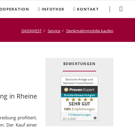
Navigation
OOPERATION
INFOTHEK
KONTAKT
überspringen
DASINVEST
Service
Denkmalimmobilie kaufen
BEWERTUNGEN
ng in Rheine
eibung profitiert.
en. Der Kauf einer