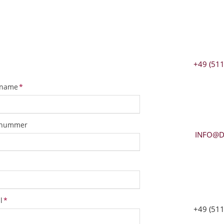
+49 (511
tfeld
name
*
snummer
INFO@D
tfeld
l
*
+49 (511