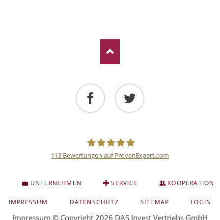
Facebook
Twitter
113
Bewertungen auf ProvenExpert.com
Deutsche
S
UNTERNEHMEN
SERVICE
KOOPERATION
Anlage
NAVIGATION
IMPRESSUM
DATENSCHUTZ
SITEMAP
LOGIN
ÜBERSPRINGEN
Impressum
© Copyright 2026 DAS Invest Vertriebs GmbH