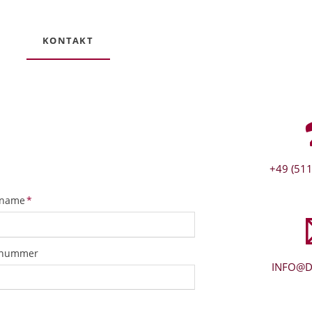
KONTAKT
+49 (511
tfeld
name
*
snummer
INFO@D