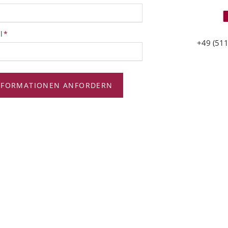
tfeld
l
*
+49 (511
NFORMATIONEN ANFORDERN