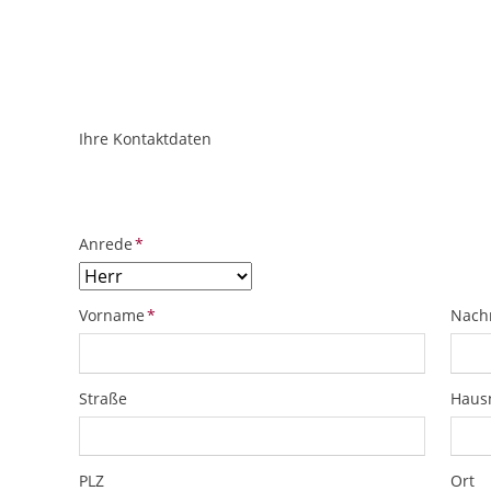
Ihre Kontaktdaten
ObjektPlatzhalter
URL
Pflichtfeld
Anrede
*
Pflichtfeld
Pflich
Vorname
*
Nach
Straße
Hau
PLZ
Ort