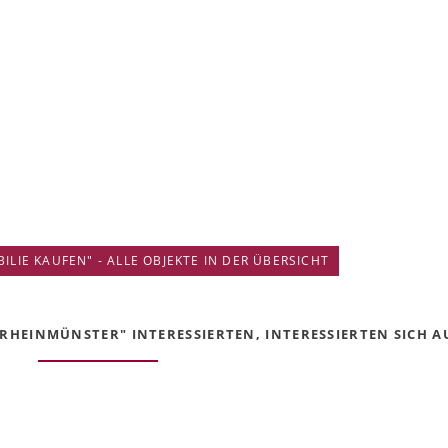
IE KAUFEN" - ALLE OBJEKTE IN DER ÜBERSICHT
RHEINMÜNSTER" INTERESSIERTEN, INTERESSIERTEN SICH AU