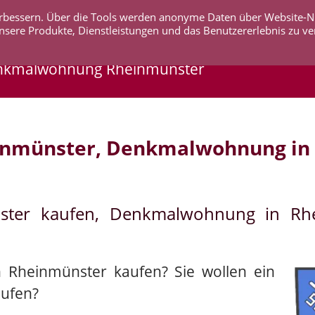
 verbessern. Über die Tools werden anonyme Daten über Website-
AKTUELLES
UNTERNEHMEN
SERVICE
KO
nsere Produkte, Dienstleistungen und das Benutzererlebnis zu ve
enkmalwohnung Rheinmünster
inmünster, Denkmalwohnung in
ster kaufen, Denkmalwohnung in Rh
n Rheinmünster kaufen? Sie wollen ein
ufen?