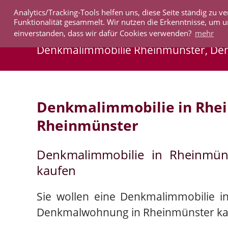
Analytics/Tracking-Tools helfen uns, diese Seite ständig zu
IMMOBILIEN
Funktionalität gesammelt. Wir nutzen die Erkenntnisse, um u
einverstanden, dass wir dafür Cookies verwenden?
mehr
Denkmalimmobilie Rheinmünster, D
Denkmalimmobilie in Rhe
Rheinmünster
Denkmalimmobilie in Rheinmün
kaufen
Sie wollen eine Denkmalimmobilie i
Denkmalwohnung in Rheinmünster ka