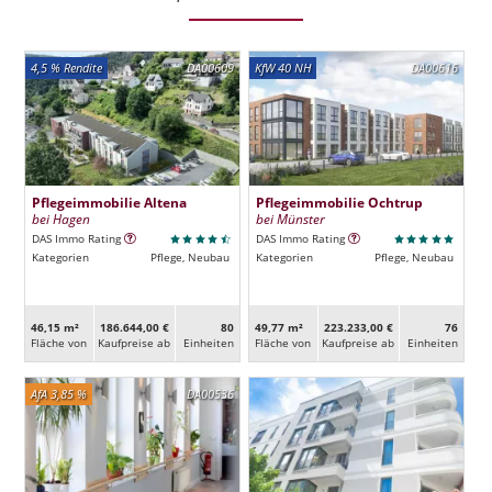
4,5 % Rendite
DA00609
KfW 40 NH
DA00616
Pflegeimmobilie Altena
Pflegeimmobilie Ochtrup
bei Hagen
bei Münster
DAS Immo Rating
DAS Immo Rating
Kategorien
Pflege, Neubau
Kategorien
Pflege, Neubau
46,15 m²
186.644,00 €
80
49,77 m²
223.233,00 €
76
Fläche von
Kaufpreise ab
Ein­heiten
Fläche von
Kaufpreise ab
Ein­heiten
AfA 3,85 %
DA00536