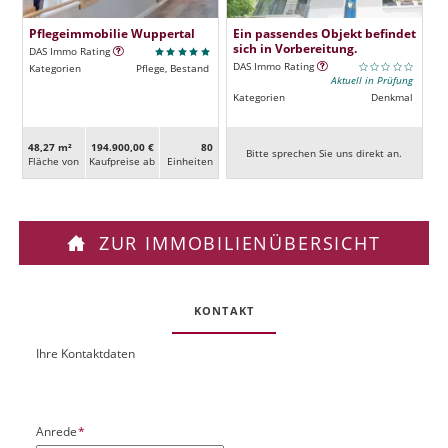
Pflegeimmobilie Wuppertal
Ein passendes Objekt befindet
sich in Vorbereitung.
DAS Immo Rating
DAS Immo Rating
Kategorien
Pflege, Bestand
Aktuell in Prüfung
Kategorien
Denkmal
48,27 m²
194.900,00 €
80
Bitte sprechen Sie uns direkt an.
Fläche von
Kaufpreise ab
Ein­heiten
ZUR IMMOBILIENÜBERSICHT
KONTAKT
Ihre Kontaktdaten
O
U
b
R
j
L
e
P
Anrede
*
k