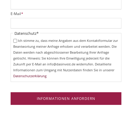
l
i
P
E-Mail
*
c
f
h
l
t
i
Pflichtfeld
Datenschutz
*
f
c
e
Ich stimme zu, dass meine Angaben aus dem Kontaktformular zur
h
l
Beantwortung meiner Anfrage erhoben und verarbeitet werden. Die
t
d
Daten werden nach abgeschlossener Bearbeitung Ihrer Anfrage
f
e
gelöscht. Hinweis: Sie können Ihre Einwilligung jederzeit für die
l
Zukunft per E-Mail an info@dasinvest.de widerrufen. Detaillierte
d
Informationen zum Umgang mit Nutzerdaten finden Sie in unserer
Datenschutzerklärung
INFORMATIONEN ANFORDERN