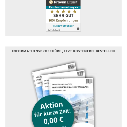
INFOR­MATIONS­BROSCHÜRE JETZT KOSTEN­FREI BESTELLEN