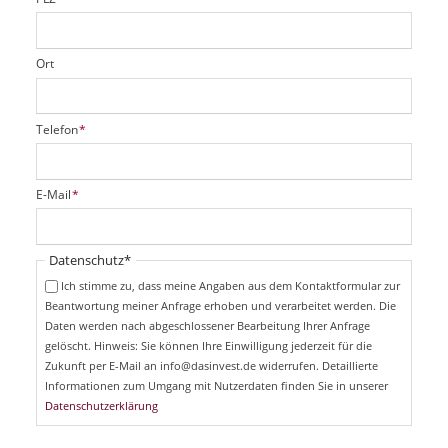
Ort
P
Telefon
*
f
l
i
P
E-Mail
*
c
f
h
l
t
i
Pflichtfeld
Datenschutz
*
f
c
e
Ich stimme zu, dass meine Angaben aus dem Kontaktformular zur
h
l
Beantwortung meiner Anfrage erhoben und verarbeitet werden. Die
t
d
Daten werden nach abgeschlossener Bearbeitung Ihrer Anfrage
f
e
gelöscht. Hinweis: Sie können Ihre Einwilligung jederzeit für die
l
Zukunft per E-Mail an info@dasinvest.de widerrufen. Detaillierte
d
Informationen zum Umgang mit Nutzerdaten finden Sie in unserer
Datenschutzerklärung