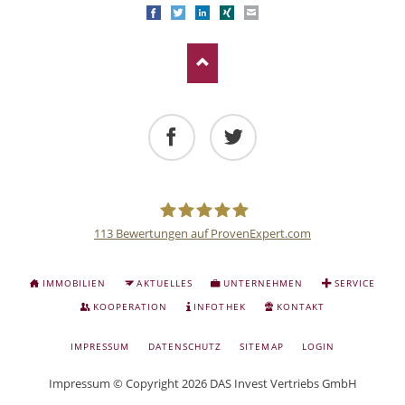
Facebook
Twitter
LinkedIn
Xing
E-mail
Facebook
Twitter
113
Bewertungen auf ProvenExpert.com
Deutsche
NAVIGATION
IMMOBILIEN
AKTUELLES
UNTERNEHMEN
SERVICE
ÜBERSPRINGEN
Anlage
KOOPERATION
INFOTHEK
KONTAKT
NAVIGATION
IMPRESSUM
DATENSCHUTZ
SITEMAP
LOGIN
und
ÜBERSPRINGEN
Impressum
© Copyright 2026 DAS Invest Vertriebs GmbH
Sachwert