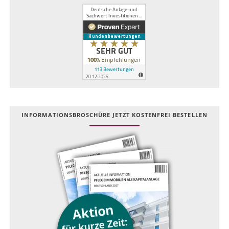
INFOR­MATIONS­BROSCHÜRE JETZT KOSTEN­FREI BESTELLEN