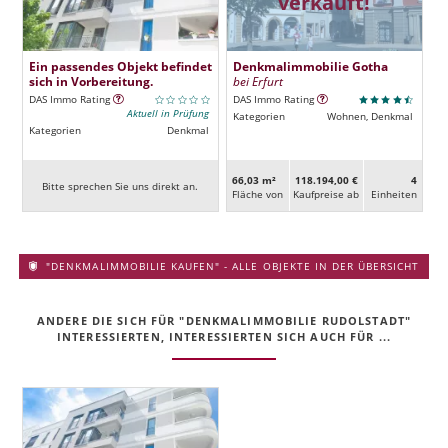
verkauft!
Ein passendes Objekt befindet
Denkmalimmobilie Gotha
sich in Vorbereitung.
bei Erfurt
DAS Immo Rating
DAS Immo Rating
Aktuell in Prüfung
Kategorien
Wohnen, Denkmal
Kategorien
Denkmal
66,03 m²
118.194,00 €
4
Bitte sprechen Sie uns direkt an.
Fläche von
Kaufpreise ab
Ein­heiten
"DENKMALIMMOBILIE KAUFEN" - ALLE OBJEKTE IN DER ÜBERSICHT
ANDERE DIE SICH FÜR "DENKMALIMMOBILIE RUDOLSTADT"
INTERESSIERTEN, INTERESSIERTEN SICH AUCH FÜR ...