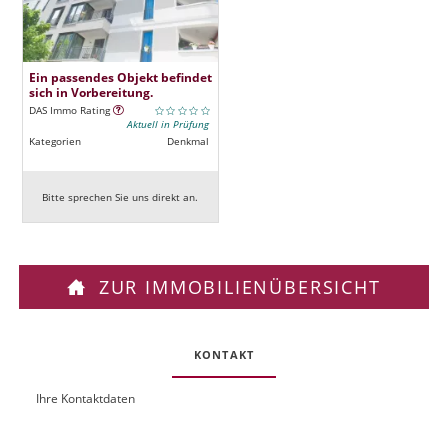
Ein passendes Objekt befindet
sich in Vorbereitung.
DAS Immo Rating
Aktuell in Prüfung
Kategorien
Denkmal
Bitte sprechen Sie uns direkt an.
ZUR IMMOBILIENÜBERSICHT
KONTAKT
Ihre Kontaktdaten
O
U
b
R
j
L