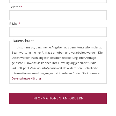
P
Telefon
*
f
l
i
P
E-Mail
*
c
f
h
l
t
i
Pflichtfeld
Datenschutz
*
f
c
e
Ich stimme zu, dass meine Angaben aus dem Kontaktformular zur
h
l
Beantwortung meiner Anfrage erhoben und verarbeitet werden. Die
t
d
Daten werden nach abgeschlossener Bearbeitung Ihrer Anfrage
f
e
gelöscht. Hinweis: Sie können Ihre Einwilligung jederzeit für die
l
Zukunft per E-Mail an info@dasinvest.de widerrufen. Detaillierte
d
Informationen zum Umgang mit Nutzerdaten finden Sie in unserer
Datenschutzerklärung
INFORMATIONEN ANFORDERN