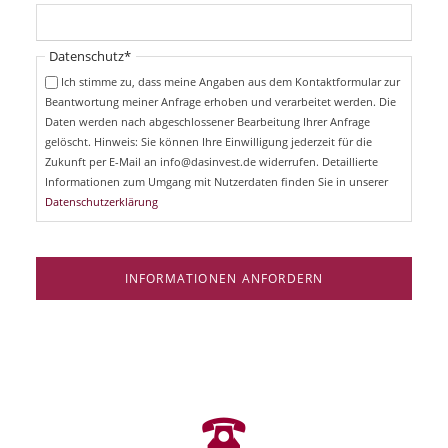
c
f
h
l
t
i
Pflichtfeld
Datenschutz
*
f
c
e
Ich stimme zu, dass meine Angaben aus dem Kontaktformular zur
h
l
Beantwortung meiner Anfrage erhoben und verarbeitet werden. Die
t
d
Daten werden nach abgeschlossener Bearbeitung Ihrer Anfrage
f
e
gelöscht. Hinweis: Sie können Ihre Einwilligung jederzeit für die
l
Zukunft per E-Mail an info@dasinvest.de widerrufen. Detaillierte
d
Informationen zum Umgang mit Nutzerdaten finden Sie in unserer
Datenschutzerklärung
INFORMATIONEN ANFORDERN