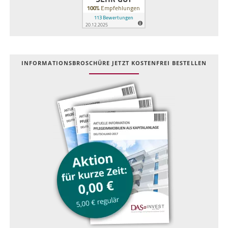
INFOR­MATIONS­BROSCHÜRE JETZT KOSTEN­FREI BESTELLEN