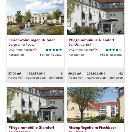
DA00629
DA00614
Ferienwohnungen Duhnen
Pflegeimmobilie Glandorf
bei Bremerhaven
bei Osnabrück
DAS Immo Rating
DAS Immo Rating
Kategorien
Ferien, Neubau
Kategorien
Pflege, Bestand
57,00 m²
463.887,00 €
8
69,60 m²
204.921,69 €
62
Fläche von
Kaufpreise ab
Ein­heiten
Fläche von
Kaufpreise ab
Ein­heiten
DA00606
DA00640
Pflegeimmobilie Glandorf
Altenpflegeheim Fischbeck
bei Osnabrück
bei Hameln