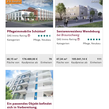
4 % Rendite
DA00575
DA00597
Pflegeimmobilie Schüttorf
Seniorenresidenz Wendeburg
bei Braunschweig
DAS Immo Rating
DAS Immo Rating
Kategorien
Pflege, Neubau
Kategorien
Pflege, Neubau
48,15 m²
176.489,00 €
70
47,34 m²
195.041,14 €
111
Fläche von
Kaufpreise ab
Ein­heiten
Fläche von
Kaufpreise ab
Ein­heiten
Ein passendes Objekt befindet
sich in Vorbereitung.