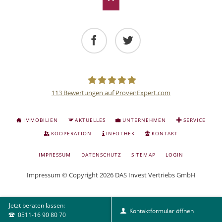
Facebook
Twitter
113
Bewertungen auf ProvenExpert.com
Deutsche
NAVIGATION
IMMOBILIEN
AKTUELLES
UNTERNEHMEN
SERVICE
ÜBERSPRINGEN
Anlage
KOOPERATION
INFOTHEK
KONTAKT
NAVIGATION
IMPRESSUM
DATENSCHUTZ
SITEMAP
LOGIN
und
ÜBERSPRINGEN
Impressum
© Copyright 2026 DAS Invest Vertriebs GmbH
Sachwert
Jetzt beraten lassen:
Investitionen
Kontaktformular öffnen
0511-16 90 80 70