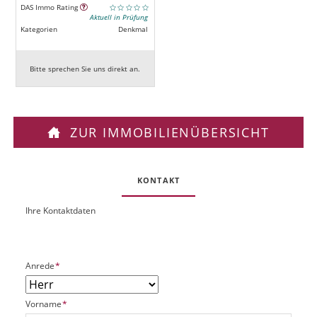
DAS Immo Rating
Aktuell in Prüfung
Kategorien
Denkmal
Bitte sprechen Sie uns direkt an.
ZUR IMMOBILIENÜBERSICHT
KONTAKT
Ihre Kontaktdaten
O
U
b
R
j
L
e
P
Anrede
*
k
f
t
l
P
P
Vorname
*
i
l
f