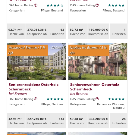
DAS Immo Rating
DAS Immo Rating
Kategorien
Pflege, Bestand
Kategorien
Pflege, Bestand
92,74 m²
273.051,36 €
62
52,72 m²
150.000,00 €
1
Fläche von
Kaufpreise ab
Ein­heiten
Fläche von
Kaufpreise ab
Ein­heiten
Neubau bei Bremen / 5 %
DA00645
Neubau bei Bremen / 5 %
DA00646
AfA
Afa
Seniorenresidenz Osterholz
Seniorenwohnen Osterholz
Scharmbeck
Scharmbeck
bei Bremen
bei Bremen
DAS Immo Rating
DAS Immo Rating
Kategorien
Pflege, Neubau
Kategorien
Betreutes Wohnen,
Neubau
42,91 m²
227.760,00 €
143
59,38 m²
333.200,00 €
28
Fläche von
Kaufpreise ab
Ein­heiten
Fläche von
Kaufpreise ab
Ein­heiten