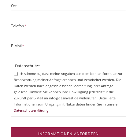
Ort
P
Telefon
*
f
l
i
P
E-Mail
*
c
f
h
l
t
i
Pflichtfeld
Datenschutz
*
f
c
e
Ich stimme zu, dass meine Angaben aus dem Kontaktformular zur
h
l
Beantwortung meiner Anfrage erhoben und verarbeitet werden. Die
t
d
Daten werden nach abgeschlossener Bearbeitung Ihrer Anfrage
f
e
gelöscht. Hinweis: Sie können Ihre Einwilligung jederzeit für die
l
Zukunft per E-Mail an info@dasinvest.de widerrufen. Detaillierte
d
Informationen zum Umgang mit Nutzerdaten finden Sie in unserer
Datenschutzerklärung
INFORMATIONEN ANFORDERN