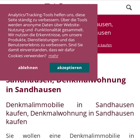
Analytics/Tracking-Tools helfen uns, diese
Seite ständig zu verbessern. Über die Tools
Denkmalimmobilie Sandhausen,
werden anonyme Daten über Website-
Nutzung und -Funktionalität gesammelt.
Denkmalwohnung Sandhausen
Wir nutzen die Erkenntnisse, um unsere
Produkte, Dienstleistungen und das
Benutzererlebnis zu verbessern. Sind Sie
DASINVEST
Service
Denkmalimmobilie kaufen
damit einverstanden, dass wir dafür
Cookies verwenden?
mehr
Denkmalimmobilie in
ablehnen
akzeptieren
Sandhausen, Denkmalwohnung
in Sandhausen
Denkmalimmobilie in Sandhausen
kaufen, Denkmalwohnung in Sandhausen
kaufen
Sie wollen eine Denkmalimmobilie in