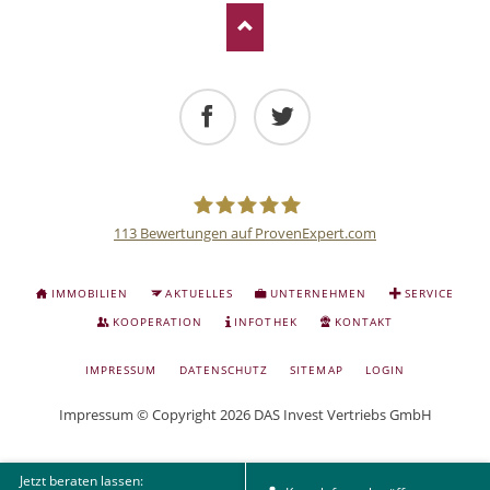
Facebook
Twitter
113
Bewertungen auf ProvenExpert.com
Deutsche
NAVIGATION
IMMOBILIEN
AKTUELLES
UNTERNEHMEN
SERVICE
ÜBERSPRINGEN
Anlage
KOOPERATION
INFOTHEK
KONTAKT
NAVIGATION
IMPRESSUM
DATENSCHUTZ
SITEMAP
LOGIN
und
ÜBERSPRINGEN
Impressum
© Copyright 2026 DAS Invest Vertriebs GmbH
Sachwert
Jetzt beraten lassen: