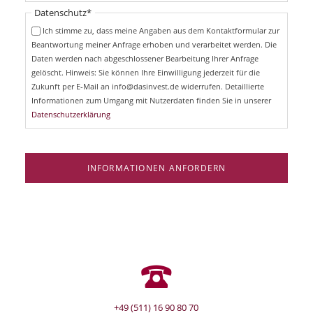
t
i
Pflichtfeld
Datenschutz
*
f
c
e
Ich stimme zu, dass meine Angaben aus dem Kontaktformular zur
h
l
Beantwortung meiner Anfrage erhoben und verarbeitet werden. Die
t
d
Daten werden nach abgeschlossener Bearbeitung Ihrer Anfrage
f
e
gelöscht. Hinweis: Sie können Ihre Einwilligung jederzeit für die
l
Zukunft per E-Mail an info@dasinvest.de widerrufen. Detaillierte
d
Informationen zum Umgang mit Nutzerdaten finden Sie in unserer
Datenschutzerklärung
INFORMATIONEN ANFORDERN
+49 (511) 16 90 80 70