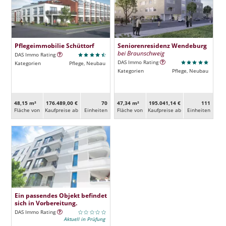
Pflegeimmobilie Schüttorf
Seniorenresidenz Wendeburg
bei Braunschweig
DAS Immo Rating
DAS Immo Rating
Kategorien
Pflege, Neubau
Kategorien
Pflege, Neubau
48,15 m²
176.489,00 €
70
47,34 m²
195.041,14 €
111
Fläche von
Kaufpreise ab
Ein­heiten
Fläche von
Kaufpreise ab
Ein­heiten
Ein passendes Objekt befindet
sich in Vorbereitung.
DAS Immo Rating
Aktuell in Prüfung