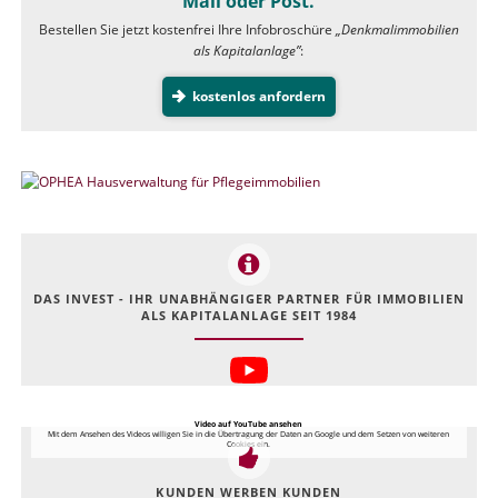
Mail oder Post.
Bestellen Sie jetzt kostenfrei Ihre Infobroschüre
„Denkmalimmobilien
als Kapitalanlage”
:
kostenlos anfordern
DAS INVEST - IHR UNABHÄNGIGER PARTNER FÜR IMMOBILIEN
ALS KAPITALANLAGE SEIT 1984
Video auf YouTube ansehen
Mit dem Ansehen des Videos willigen Sie in die Übertragung der Daten an Google und dem Setzen von weiteren
Cookies ein.
KUNDEN WERBEN KUNDEN