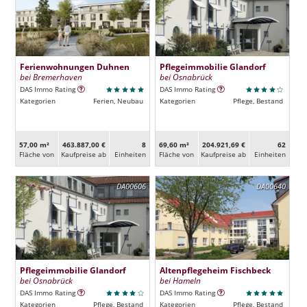
Ferienwohnungen Duhnen
Pflegeimmobilie Glandorf
bei Bremerhaven
bei Osnabrück
DAS Immo Rating
DAS Immo Rating
Kategorien
Ferien, Neubau
Kategorien
Pflege, Bestand
57,00 m²
463.887,00 €
8
69,60 m²
204.921,69 €
62
Fläche von
Kaufpreise ab
Ein­heiten
Fläche von
Kaufpreise ab
Ein­heiten
DA00606
DA00640
Pflegeimmobilie Glandorf
Altenpflegeheim Fischbeck
bei Osnabrück
bei Hameln
DAS Immo Rating
DAS Immo Rating
Kategorien
Pflege, Bestand
Kategorien
Pflege, Bestand