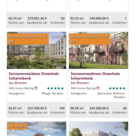
92,74 m²
273.051,36 €
62
52,72 m²
150.000,00 €
1
Fläche von
Kaufpreise ab
Ein­heiten
Fläche von
Kaufpreise ab
Ein­heiten
Neubau bei Bremen / 5 %
DA00645
Neubau bei Bremen / 5 %
DA00646
AfA
Afa
Seniorenresidenz Osterholz
Seniorenwohnen Osterholz
Scharmbeck
Scharmbeck
bei Bremen
bei Bremen
DAS Immo Rating
DAS Immo Rating
Kategorien
Pflege, Neubau
Kategorien
Betreutes Wohnen,
Neubau
42,91 m²
227.760,00 €
143
59,38 m²
333.200,00 €
28
Fläche von
Kaufpreise ab
Ein­heiten
Fläche von
Kaufpreise ab
Ein­heiten
4 % Rendite
DA00575
DA00597