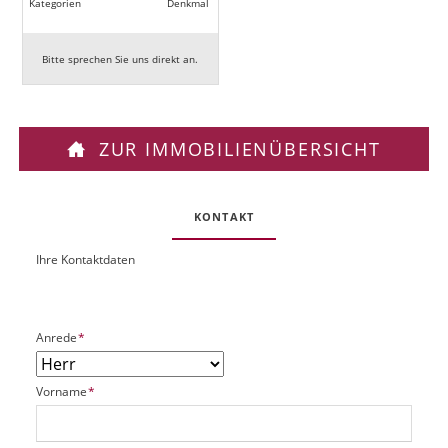
Kategorien
Denkmal
Bitte sprechen Sie uns direkt an.
ZUR IMMOBILIENÜBERSICHT
KONTAKT
Ihre Kontaktdaten
O
U
b
R
j
L
e
P
Anrede
*
k
f
t
l
P
P
Vorname
*
i
l
f
c
a
l
h
t
i