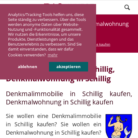
Analytics/Tracking-Tools helfen uns, diese
Seite ständig zu verbessern. Über die Tools
Denkmalimmobilie Schillig, Denkmalwohnung
werden anonyme Daten über Website-
Nutzung und -Funktionalität gesammelt.
Schillig
Wir nutzen die Erkenntnisse, um unsere
Produkte, Dienstleistungen und das
Benutzererlebnis zu verbessern. Sind Sie
DASINVEST
Service
Denkmalimmobilie kaufen
damit einverstanden, dass wir dafür
Cookies verwenden?
mehr
Denkmalimmobilie in Schillig,
ablehnen
akzeptieren
Denkmalwohnung in Schillig
Denkmalimmobilie in Schillig kaufen,
Denkmalwohnung in Schillig kaufen
Sie wollen eine Denkmalimmobilie
in Schillig kaufen? Sie wollen ein
Denkmalwohnung in Schillig kaufen?