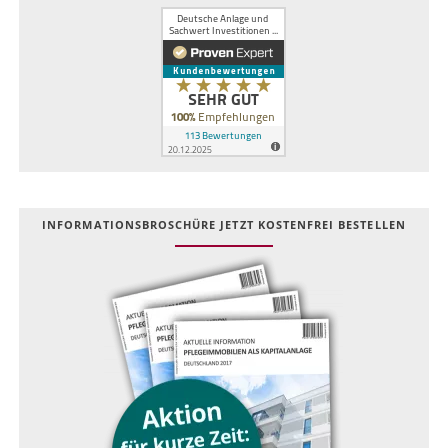
INFOR­MATIONS­BROSCHÜRE JETZT KOSTEN­FREI BESTELLEN