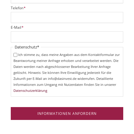
P
Telefon
*
f
l
i
P
E-Mail
*
c
f
h
l
t
i
Pflichtfeld
Datenschutz
*
f
c
e
Ich stimme zu, dass meine Angaben aus dem Kontaktformular zur
h
l
Beantwortung meiner Anfrage erhoben und verarbeitet werden. Die
t
d
Daten werden nach abgeschlossener Bearbeitung Ihrer Anfrage
f
e
gelöscht. Hinweis: Sie können Ihre Einwilligung jederzeit für die
l
Zukunft per E-Mail an info@dasinvest.de widerrufen. Detaillierte
d
Informationen zum Umgang mit Nutzerdaten finden Sie in unserer
Datenschutzerklärung
INFORMATIONEN ANFORDERN