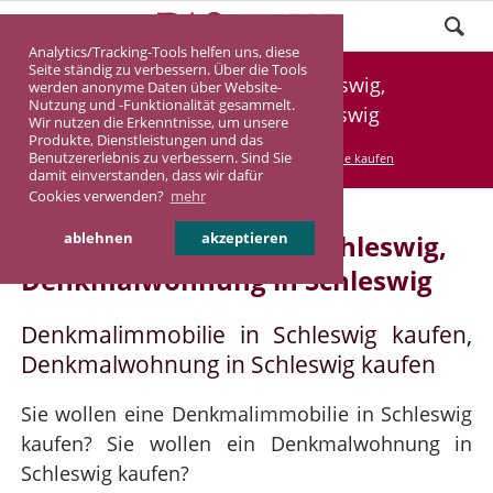
Analytics/Tracking-Tools helfen uns, diese
Seite ständig zu verbessern. Über die Tools
Denkmalimmobilie Schleswig,
werden anonyme Daten über Website-
Nutzung und -Funktionalität gesammelt.
Denkmalwohnung Schleswig
Wir nutzen die Erkenntnisse, um unsere
Produkte, Dienstleistungen und das
Benutzererlebnis zu verbessern. Sind Sie
DASINVEST
Service
Denkmalimmobilie kaufen
damit einverstanden, dass wir dafür
Cookies verwenden?
mehr
Denkmalimmobilie in Schleswig,
ablehnen
akzeptieren
Denkmalwohnung in Schleswig
Denkmalimmobilie in Schleswig kaufen,
Denkmalwohnung in Schleswig kaufen
Sie wollen eine Denkmalimmobilie in Schleswig
kaufen? Sie wollen ein Denkmalwohnung in
Schleswig kaufen?