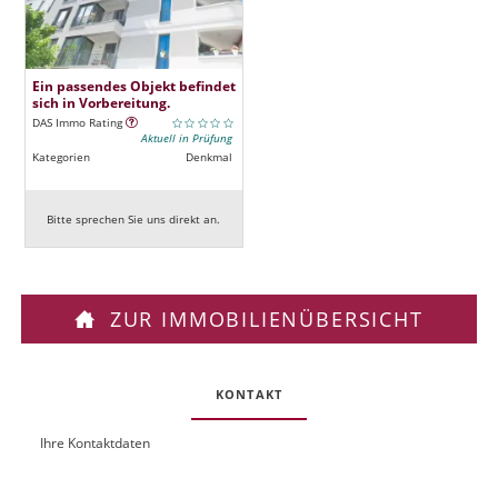
Ein passendes Objekt befindet
sich in Vorbereitung.
DAS Immo Rating
Aktuell in Prüfung
Kategorien
Denkmal
Bitte sprechen Sie uns direkt an.
ZUR IMMOBILIENÜBERSICHT
KONTAKT
Ihre Kontaktdaten
O
U
b
R
j
L