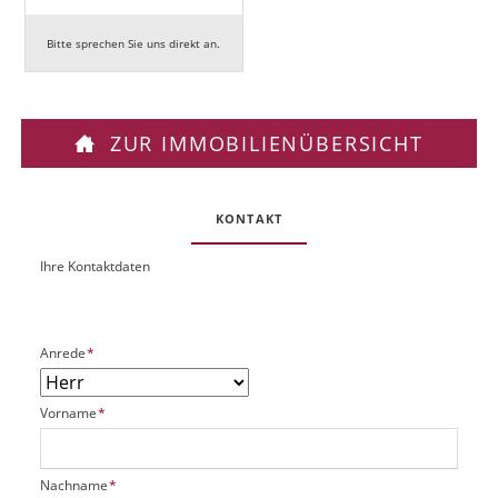
Bitte sprechen Sie uns direkt an.
ZUR IMMOBILIENÜBERSICHT
KONTAKT
Ihre Kontaktdaten
O
U
b
R
j
L
e
P
Anrede
*
k
f
t
l
P
P
Vorname
*
i
l
f
c
a
l
h
t
i
t
P
Nachname
*
z
c