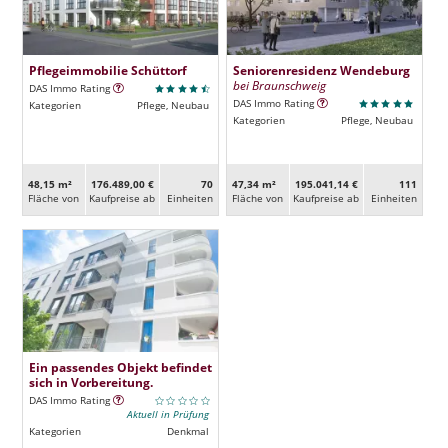
Pflegeimmobilie Schüttorf
Seniorenresidenz Wendeburg
bei Braunschweig
DAS Immo Rating
DAS Immo Rating
Kategorien
Pflege, Neubau
Kategorien
Pflege, Neubau
48,15 m²
176.489,00 €
70
47,34 m²
195.041,14 €
111
Fläche von
Kaufpreise ab
Ein­heiten
Fläche von
Kaufpreise ab
Ein­heiten
Ein passendes Objekt befindet
sich in Vorbereitung.
DAS Immo Rating
Aktuell in Prüfung
Kategorien
Denkmal