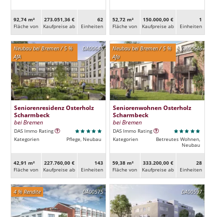
92,74 m²
273.051,36 €
62
52,72 m²
150.000,00 €
1
Fläche von
Kaufpreise ab
Ein­heiten
Fläche von
Kaufpreise ab
Ein­heiten
Neubau bei Bremen / 5 %
DA00645
Neubau bei Bremen / 5 %
DA00646
AfA
Afa
Seniorenresidenz Osterholz
Seniorenwohnen Osterholz
Scharmbeck
Scharmbeck
bei Bremen
bei Bremen
DAS Immo Rating
DAS Immo Rating
Kategorien
Pflege, Neubau
Kategorien
Betreutes Wohnen,
Neubau
42,91 m²
227.760,00 €
143
59,38 m²
333.200,00 €
28
Fläche von
Kaufpreise ab
Ein­heiten
Fläche von
Kaufpreise ab
Ein­heiten
4 % Rendite
DA00575
DA00597