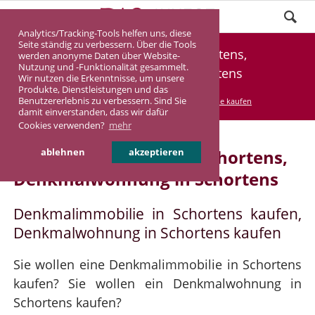
Analytics/Tracking-Tools helfen uns, diese
Seite ständig zu verbessern. Über die Tools
Denkmalimmobilie Schortens,
werden anonyme Daten über Website-
Nutzung und -Funktionalität gesammelt.
Denkmalwohnung Schortens
Wir nutzen die Erkenntnisse, um unsere
Produkte, Dienstleistungen und das
Benutzererlebnis zu verbessern. Sind Sie
DASINVEST
Service
Denkmalimmobilie kaufen
damit einverstanden, dass wir dafür
Cookies verwenden?
mehr
Denkmalimmobilie in Schortens,
ablehnen
akzeptieren
Denkmalwohnung in Schortens
Denkmalimmobilie in Schortens kaufen,
Denkmalwohnung in Schortens kaufen
Sie wollen eine Denkmalimmobilie in Schortens
kaufen? Sie wollen ein Denkmalwohnung in
Schortens kaufen?