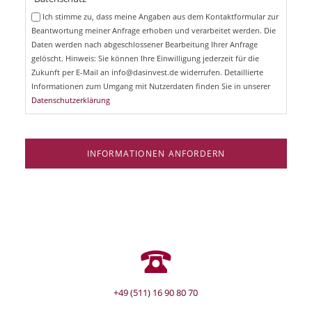
c
e
Ich stimme zu, dass meine Angaben aus dem Kontaktformular zur
h
l
Beantwortung meiner Anfrage erhoben und verarbeitet werden. Die
t
d
Daten werden nach abgeschlossener Bearbeitung Ihrer Anfrage
f
e
gelöscht. Hinweis: Sie können Ihre Einwilligung jederzeit für die
l
Zukunft per E-Mail an info@dasinvest.de widerrufen. Detaillierte
d
Informationen zum Umgang mit Nutzerdaten finden Sie in unserer
Datenschutzerklärung
INFORMATIONEN ANFORDERN
+49 (511) 16 90 80 70