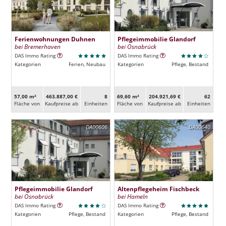
Ferienwohnungen Duhnen
Pflegeimmobilie Glandorf
bei Bremerhaven
bei Osnabrück
DAS Immo Rating
DAS Immo Rating
Kategorien
Ferien, Neubau
Kategorien
Pflege, Bestand
57,00 m²
463.887,00 €
8
69,60 m²
204.921,69 €
62
Fläche von
Kaufpreise ab
Ein­heiten
Fläche von
Kaufpreise ab
Ein­heiten
DA00606
DA00640
Pflegeimmobilie Glandorf
Altenpflegeheim Fischbeck
bei Osnabrück
bei Hameln
DAS Immo Rating
DAS Immo Rating
Kategorien
Pflege, Bestand
Kategorien
Pflege, Bestand