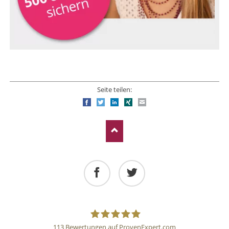
Seite teilen:
Facebook
Twitter
LinkedIn
Xing
E-mail
Facebook
Twitter
113
Bewertungen auf ProvenExpert.com