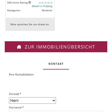
DAS Immo Rating
Aktuell in Prüfung
Kategorien
Denkmal
Bitte sprechen Sie uns direkt an.
ZUR IMMOBILIENÜBERSICHT
KONTAKT
Ihre Kontaktdaten
O
U
b
R
j
L
e
P
Anrede
*
k
f
t
l
P
P
Vorname
*
i
l
f