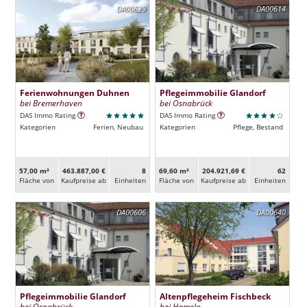
DA00629
DA00614
Ferienwohnungen Duhnen
Pflegeimmobilie Glandorf
bei Bremerhaven
bei Osnabrück
DAS Immo Rating
DAS Immo Rating
Kategorien
Ferien, Neubau
Kategorien
Pflege, Bestand
57,00 m²
463.887,00 €
8
69,60 m²
204.921,69 €
62
Fläche von
Kaufpreise ab
Ein­heiten
Fläche von
Kaufpreise ab
Ein­heiten
DA00606
DA00640
Pflegeimmobilie Glandorf
Altenpflegeheim Fischbeck
bei Osnabrück
bei Hameln