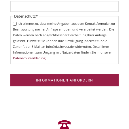
c
f
h
l
t
i
Pflichtfeld
Datenschutz
*
f
c
e
Ich stimme zu, dass meine Angaben aus dem Kontaktformular zur
h
l
Beantwortung meiner Anfrage erhoben und verarbeitet werden. Die
t
d
Daten werden nach abgeschlossener Bearbeitung Ihrer Anfrage
f
e
gelöscht. Hinweis: Sie können Ihre Einwilligung jederzeit für die
l
Zukunft per E-Mail an info@dasinvest.de widerrufen. Detaillierte
d
Informationen zum Umgang mit Nutzerdaten finden Sie in unserer
Datenschutzerklärung
INFORMATIONEN ANFORDERN