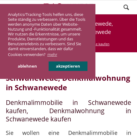
Analytics/Tracking-Tools helfen uns, diese
Seite ständig zu verbessern. Über die Tools
Denkmalimmobilie Schwanewede,
werden anonyme Daten über Website-
Nutzung und -Funktionalität gesammelt.
Denkmalwohnung Schwanewede
Wir nutzen die Erkenntnisse, um unsere
Produkte, Dienstleistungen und das
Benutzererlebnis zu verbessern. Sind Sie
DASINVEST
Service
Denkmalimmobilie kaufen
damit einverstanden, dass wir dafür
Cookies verwenden?
mehr
Denkmalimmobilie in
ablehnen
akzeptieren
Schwanewede, Denkmalwohnung
in Schwanewede
Denkmalimmobilie in Schwanewede
kaufen, Denkmalwohnung in
Schwanewede kaufen
Sie wollen eine Denkmalimmobilie in