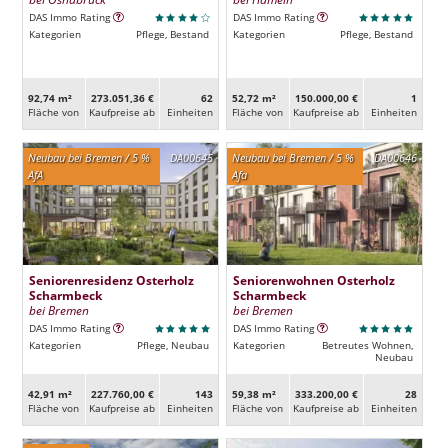
DAS Immo Rating
DAS Immo Rating
Kategorien
Pflege, Bestand
Kategorien
Pflege, Bestand
92,74 m²
273.051,36 €
62
52,72 m²
150.000,00 €
1
Fläche von
Kaufpreise ab
Ein­heiten
Fläche von
Kaufpreise ab
Ein­heiten
Neubau bei Bremen / 5 %
DA00645
Neubau bei Bremen / 5 %
DA00646
AfA
Afa
Seniorenresidenz Osterholz
Seniorenwohnen Osterholz
Scharmbeck
Scharmbeck
bei Bremen
bei Bremen
DAS Immo Rating
DAS Immo Rating
Kategorien
Pflege, Neubau
Kategorien
Betreutes Wohnen,
Neubau
42,91 m²
227.760,00 €
143
59,38 m²
333.200,00 €
28
Fläche von
Kaufpreise ab
Ein­heiten
Fläche von
Kaufpreise ab
Ein­heiten