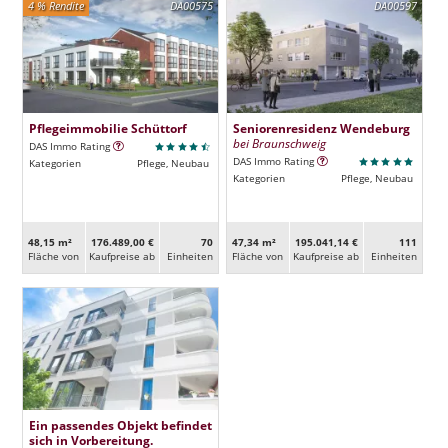
4 % Rendite
DA00575
DA00597
Pflegeimmobilie Schüttorf
Seniorenresidenz Wendeburg
bei Braunschweig
DAS Immo Rating
DAS Immo Rating
Kategorien
Pflege, Neubau
Kategorien
Pflege, Neubau
48,15 m²
176.489,00 €
70
47,34 m²
195.041,14 €
111
Fläche von
Kaufpreise ab
Ein­heiten
Fläche von
Kaufpreise ab
Ein­heiten
Ein passendes Objekt befindet
sich in Vorbereitung.