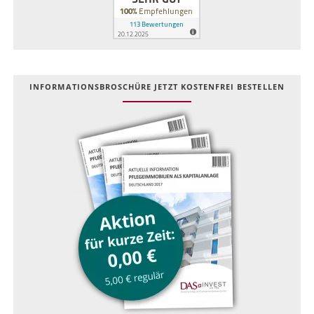
INFOR­MATIONS­BROSCHÜRE JETZT KOSTEN­FREI BESTELLEN