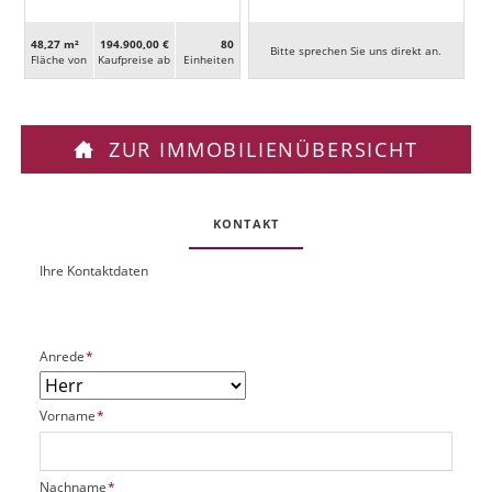
48,27 m²
194.900,00 €
80
Bitte sprechen Sie uns direkt an.
Fläche von
Kaufpreise ab
Ein­heiten
ZUR IMMOBILIENÜBERSICHT
KONTAKT
Ihre Kontaktdaten
O
U
b
R
j
L
e
P
Anrede
*
k
f
t
l
P
P
Vorname
*
i
l
f
c
a
l
h
t
i
t
P
Nachname
*
z