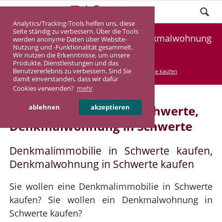
Analytics/Tracking-Tools helfen uns, diese
Seite ständig zu verbessern. Über die Tools
Denkmalimmobilie Schwerte, Denkmalwohnung
werden anonyme Daten über Website-
Nutzung und -Funktionalität gesammelt.
Schwerte
Wir nutzen die Erkenntnisse, um unsere
Produkte, Dienstleistungen und das
Benutzererlebnis zu verbessern. Sind Sie
DASINVEST
Service
Denkmalimmobilie kaufen
damit einverstanden, dass wir dafür
Cookies verwenden?
mehr
Denkmalimmobilie in Schwerte,
ablehnen
akzeptieren
Denkmalwohnung in Schwerte
Denkmalimmobilie in Schwerte kaufen,
Denkmalwohnung in Schwerte kaufen
Sie wollen eine Denkmalimmobilie in Schwerte
kaufen? Sie wollen ein Denkmalwohnung in
Schwerte kaufen?