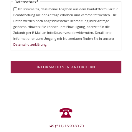
Pflichtfeld
Datenschutz
*
f
c
e
Ich stimme zu, dass meine Angaben aus dem Kontaktformular zur
h
l
Beantwortung meiner Anfrage erhoben und verarbeitet werden. Die
t
d
Daten werden nach abgeschlossener Bearbeitung Ihrer Anfrage
f
e
gelöscht. Hinweis: Sie können Ihre Einwilligung jederzeit für die
l
Zukunft per E-Mail an info@dasinvest.de widerrufen. Detaillierte
d
Informationen zum Umgang mit Nutzerdaten finden Sie in unserer
Datenschutzerklärung
INFORMATIONEN ANFORDERN
+49 (511) 16 90 80 70