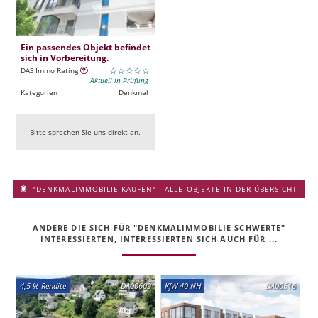
Ein passendes Objekt befindet
sich in Vorbereitung.
DAS Immo Rating
Aktuell in Prüfung
Kategorien
Denkmal
Bitte sprechen Sie uns direkt an.
"DENKMALIMMOBILIE KAUFEN" - ALLE OBJEKTE IN DER ÜBERSICHT
ANDERE DIE SICH FÜR "DENKMALIMMOBILIE SCHWERTE"
INTERESSIERTEN, INTERESSIERTEN SICH AUCH FÜR ...
4,5 % Rendite
DA00609
KfW 40 NH
DA00616