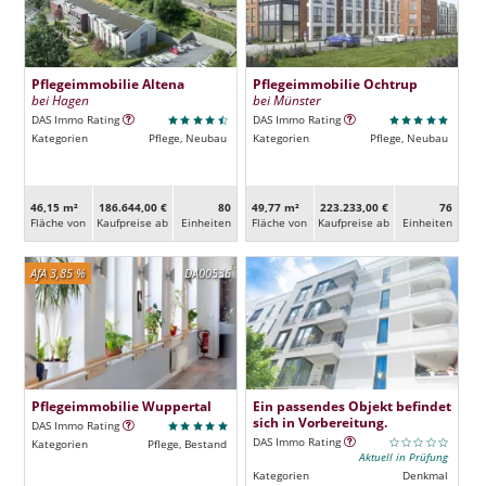
Pflegeimmobilie Altena
Pflegeimmobilie Ochtrup
bei Hagen
bei Münster
DAS Immo Rating
DAS Immo Rating
Kategorien
Pflege, Neubau
Kategorien
Pflege, Neubau
46,15 m²
186.644,00 €
80
49,77 m²
223.233,00 €
76
Fläche von
Kaufpreise ab
Ein­heiten
Fläche von
Kaufpreise ab
Ein­heiten
AfA 3,85 %
DA00536
Pflegeimmobilie Wuppertal
Ein passendes Objekt befindet
sich in Vorbereitung.
DAS Immo Rating
DAS Immo Rating
Kategorien
Pflege, Bestand
Aktuell in Prüfung
Kategorien
Denkmal