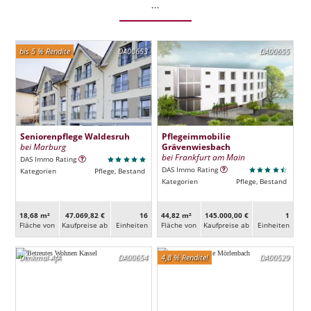
...
bis 5 % Rendite
DA00653
DA00655
Seniorenpflege Waldesruh
Pflegeimmobilie
bei Marburg
Grävenwiesbach
bei Frankfurt am Main
DAS Immo Rating
DAS Immo Rating
Kategorien
Pflege, Bestand
Kategorien
Pflege, Bestand
18,68 m²
47.069,82 €
16
44,82 m²
145.000,00 €
1
Fläche von
Kaufpreise ab
Ein­heiten
Fläche von
Kaufpreise ab
Ein­heiten
Denkmal-AfA
DA00654
4,8 % Rendite!
DA00529