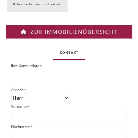
Bitte sprechen Sie uns direkt an.
ZUR IMMOBILIENÜBERSICHT
KONTAKT
Ihre Kontaktdaten
O
U
b
R
j
L
e
P
Anrede
*
k
f
t
l
P
P
Vorname
*
i
l
f
c
a
l
h
t
i
t
P
Nachname
*
z
c
f
f
h
h
e