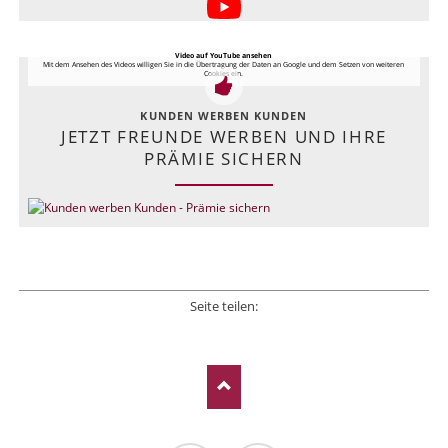
Video auf YouTube ansehen
Mit dem Ansehen des Videos willigen Sie in die Übertragung der Daten an Google und dem Setzen von weiteren
Cookies ein.
KUNDEN WERBEN KUNDEN
JETZT FREUNDE WERBEN UND IHRE
PRÄMIE SICHERN
Seite teilen:
Facebook
Twitter
LinkedIn
Xing
E-mail