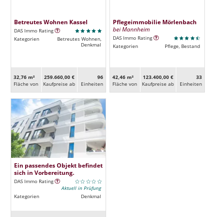
Betreutes Wohnen Kassel
Pflegeimmobilie Mörlenbach
bei Mannheim
DAS Immo Rating
DAS Immo Rating
Kategorien
Betreutes Wohnen,
Denkmal
Kategorien
Pflege, Bestand
32,76 m²
259.660,00 €
96
42,46 m²
123.400,00 €
33
Fläche von
Kaufpreise ab
Ein­heiten
Fläche von
Kaufpreise ab
Ein­heiten
Ein passendes Objekt befindet
sich in Vorbereitung.
DAS Immo Rating
Aktuell in Prüfung
Kategorien
Denkmal