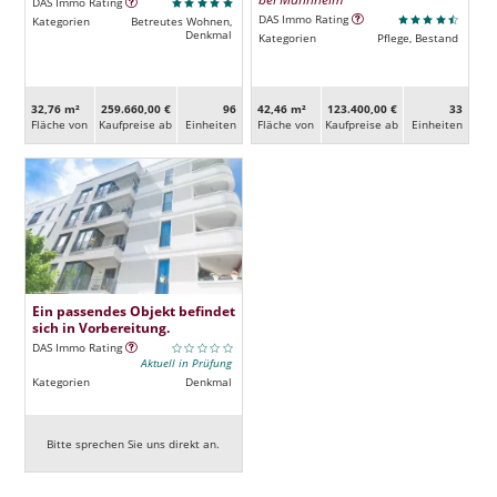
DAS Immo Rating
DAS Immo Rating
Kategorien
Betreutes Wohnen,
Denkmal
Kategorien
Pflege, Bestand
32,76 m²
259.660,00 €
96
42,46 m²
123.400,00 €
33
Fläche von
Kaufpreise ab
Ein­heiten
Fläche von
Kaufpreise ab
Ein­heiten
Ein passendes Objekt befindet
sich in Vorbereitung.
DAS Immo Rating
Aktuell in Prüfung
Kategorien
Denkmal
Bitte sprechen Sie uns direkt an.