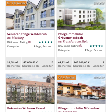
bis 5 % Rendite
DA00653
DA00655
Seniorenpflege Waldesruh
Pflegeimmobilie
bei Marburg
Grävenwiesbach
bei Frankfurt am Main
DAS Immo Rating
DAS Immo Rating
Kategorien
Pflege, Bestand
Kategorien
Pflege, Bestand
18,68 m²
47.069,82 €
16
44,82 m²
145.000,00 €
1
Fläche von
Kaufpreise ab
Ein­heiten
Fläche von
Kaufpreise ab
Ein­heiten
Denkmal-AfA
DA00654
4,8 % Rendite!
DA00529
Betreutes Wohnen Kassel
Pflegeimmobilie Mörlenbach
bei Mannheim