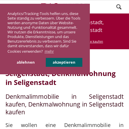
Analytics/Tracking-Tools helfen uns, diese
Seite ständig zu verbessern. Über die Tools
Denkmalimmobilie Seligenstadt,
werden anonyme Daten über Website-
Nutzung und -Funktionalität gesammelt.
Denkmalwohnung Seligenstadt
Wir nutzen die Erkenntnisse, um unsere
Produkte, Dienstleistungen und das
Benutzererlebnis zu verbessern. Sind Sie
DASINVEST
Service
Denkmalimmobilie kaufen
damit einverstanden, dass wir dafür
Cookies verwenden?
mehr
Denkmalimmobilie in
ablehnen
akzeptieren
Seligenstadt, Denkmalwohnung
in Seligenstadt
Denkmalimmobilie in Seligenstadt
kaufen, Denkmalwohnung in Seligenstadt
kaufen
Sie wollen eine Denkmalimmobilie in