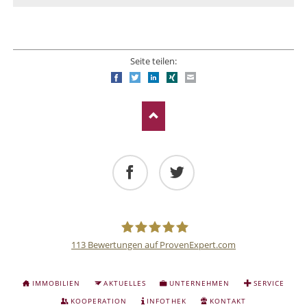
Seite teilen:
Facebook
Twitter
LinkedIn
Xing
E-mail
Facebook
Twitter
113
Bewertungen auf ProvenExpert.com
Deutsche
NAVIGATION
IMMOBILIEN
AKTUELLES
UNTERNEHMEN
SERVICE
ÜBERSPRINGEN
Anlage
KOOPERATION
INFOTHEK
KONTAKT