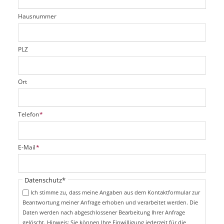
l
t
r
d
Hausnummer
f
e
l
d
PLZ
Ort
P
Telefon
*
f
l
i
P
E-Mail
*
c
f
h
l
t
i
Pflichtfeld
Datenschutz
*
f
c
e
Ich stimme zu, dass meine Angaben aus dem Kontaktformular zur
h
l
Beantwortung meiner Anfrage erhoben und verarbeitet werden. Die
t
d
Daten werden nach abgeschlossener Bearbeitung Ihrer Anfrage
f
e
gelöscht. Hinweis: Sie können Ihre Einwilligung jederzeit für die