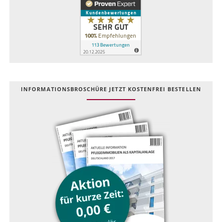
INFOR­MATIONS­BROSCHÜRE JETZT KOSTEN­FREI BESTELLEN