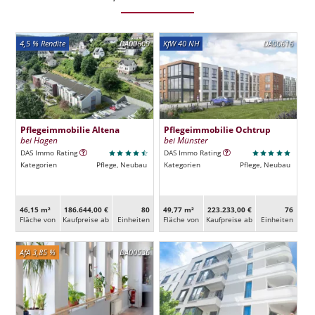
4,5 % Rendite
DA00609
KfW 40 NH
DA00616
Pflegeimmobilie Altena
Pflegeimmobilie Ochtrup
bei Hagen
bei Münster
DAS Immo Rating
DAS Immo Rating
Kategorien
Pflege, Neubau
Kategorien
Pflege, Neubau
46,15 m²
186.644,00 €
80
49,77 m²
223.233,00 €
76
Fläche von
Kaufpreise ab
Ein­heiten
Fläche von
Kaufpreise ab
Ein­heiten
AfA 3,85 %
DA00536