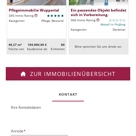
Pflegeimmobilie Wuppertal
Ein passendes Objekt befindet
sich in Vorbereitung.
DAS Immo Rating
DAS Immo Rating
Kategorien
Pflege, Bestand
Aktuell in Prüfung
Kategorien
Denkmal
48,27 m²
194.900,00 €
80
Bitte sprechen Sie uns direkt an.
Fläche von
Kaufpreise ab
Ein­heiten
ZUR IMMOBILIENÜBERSICHT
KONTAKT
Ihre Kontaktdaten
O
U
b
R
j
L
e
P
Anrede
*
k