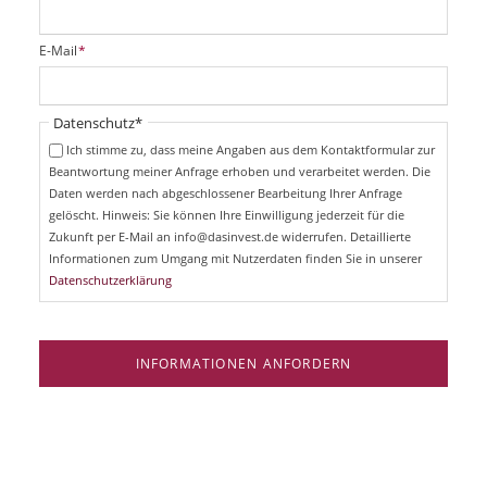
l
i
P
E-Mail
*
c
f
h
l
t
i
Pflichtfeld
Datenschutz
*
f
c
e
Ich stimme zu, dass meine Angaben aus dem Kontaktformular zur
h
l
Beantwortung meiner Anfrage erhoben und verarbeitet werden. Die
t
d
Daten werden nach abgeschlossener Bearbeitung Ihrer Anfrage
f
e
gelöscht. Hinweis: Sie können Ihre Einwilligung jederzeit für die
l
Zukunft per E-Mail an info@dasinvest.de widerrufen. Detaillierte
d
Informationen zum Umgang mit Nutzerdaten finden Sie in unserer
Datenschutzerklärung
INFORMATIONEN ANFORDERN