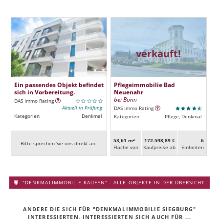
verkauft!
Ein passendes Objekt befindet
Pflegeimmobilie Bad
sich in Vorbereitung.
Neuenahr
bei Bonn
DAS Immo Rating
Aktuell in Prüfung
DAS Immo Rating
Kategorien
Denkmal
Kategorien
Pflege, Denkmal
53,61 m²
172.598,89 €
6
Bitte sprechen Sie uns direkt an.
Fläche von
Kaufpreise ab
Ein­heiten
"DENKMALIMMOBILIE KAUFEN" - ALLE OBJEKTE IN DER ÜBERSICHT
ANDERE DIE SICH FÜR "DENKMALIMMOBILIE SIEGBURG"
INTERESSIERTEN, INTERESSIERTEN SICH AUCH FÜR ...