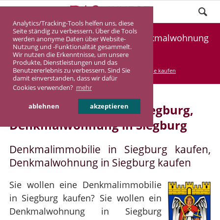
Analytics/Tracking-Tools helfen uns, diese
Seite ständig zu verbessern. Über die Tools
Denkmalimmobilie Siegburg, Denkmalwohnung
werden anonyme Daten über Website-
Nutzung und -Funktionalität gesammelt.
Siegburg
Wir nutzen die Erkenntnisse, um unsere
Produkte, Dienstleistungen und das
Benutzererlebnis zu verbessern. Sind Sie
DASINVEST
Service
Denkmalimmobilie kaufen
damit einverstanden, dass wir dafür
Cookies verwenden?
mehr
Denkmalimmobilie in Siegburg,
ablehnen
akzeptieren
Denkmalwohnung in Siegburg
Denkmalimmobilie in Siegburg kaufen,
Denkmalwohnung in Siegburg kaufen
Sie wollen eine Denkmalimmobilie
in Siegburg kaufen? Sie wollen ein
Denkmalwohnung in Siegburg