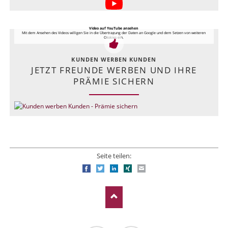
Video auf YouTube ansehen
Mit dem Ansehen des Videos willigen Sie in die Übertragung der Daten an Google und dem Setzen von weiteren
Cookies ein.
KUNDEN WERBEN KUNDEN
JETZT FREUNDE WERBEN UND IHRE
PRÄMIE SICHERN
Seite teilen:
Facebook
Twitter
LinkedIn
Xing
E-mail