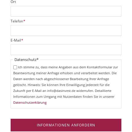
Ort
P
Telefon
*
f
l
i
P
E-Mail
*
c
f
h
l
t
i
Pflichtfeld
Datenschutz
*
f
c
e
Ich stimme zu, dass meine Angaben aus dem Kontaktformular zur
h
l
Beantwortung meiner Anfrage erhoben und verarbeitet werden. Die
t
d
Daten werden nach abgeschlossener Bearbeitung Ihrer Anfrage
f
e
gelöscht. Hinweis: Sie können Ihre Einwilligung jederzeit für die
l
Zukunft per E-Mail an info@dasinvest.de widerrufen. Detaillierte
d
Informationen zum Umgang mit Nutzerdaten finden Sie in unserer
Datenschutzerklärung
INFORMATIONEN ANFORDERN