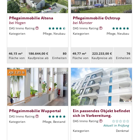
Pflegeimmobilie Altena
Pflegeimmobilie Ochtrup
bei Hagen
bei Münster
DAS Immo Rating
DAS Immo Rating
Kategorien
Pflege, Neubau
Kategorien
Pflege, Neubau
46,15 m²
186.644,00 €
80
49,77 m²
223.233,00 €
76
Fläche von
Kaufpreise ab
Ein­heiten
Fläche von
Kaufpreise ab
Ein­heiten
AfA 3,85 %
DA00536
Pflegeimmobilie Wuppertal
Ein passendes Objekt befindet
sich in Vorbereitung.
DAS Immo Rating
DAS Immo Rating
Kategorien
Pflege, Bestand
Aktuell in Prüfung
Kategorien
Denkmal