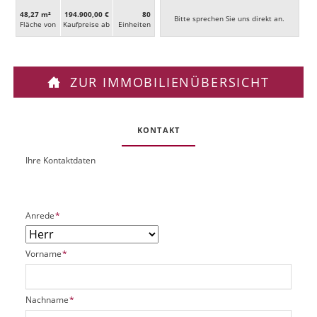
48,27 m²
194.900,00 €
80
Bitte sprechen Sie uns direkt an.
Fläche von
Kaufpreise ab
Ein­heiten
ZUR IMMOBILIENÜBERSICHT
KONTAKT
Ihre Kontaktdaten
O
U
b
R
j
L
e
P
Anrede
*
k
f
t
l
P
P
Vorname
*
i
l
f
c
a
l
h
t
i
t
P
Nachname
*
z
c
f
f
h