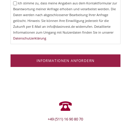
e
Ich stimme zu, dass meine Angaben aus dem Kontaktformular zur
h
l
Beantwortung meiner Anfrage erhoben und verarbeitet werden. Die
t
d
Daten werden nach abgeschlossener Bearbeitung Ihrer Anfrage
f
e
gelöscht. Hinweis: Sie können Ihre Einwilligung jederzeit für die
l
Zukunft per E-Mail an info@dasinvest.de widerrufen. Detaillierte
d
Informationen zum Umgang mit Nutzerdaten finden Sie in unserer
Datenschutzerklärung
INFORMATIONEN ANFORDERN
+49 (511) 16 90 80 70