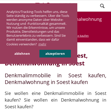
Analytics/Tracking-Tools helfen uns, diese
Seite ständig zu verbessern. Über die Tools
Denkmalimmobilie Soest, Denkmalwohnung
werden anonyme Daten über Website-
Nutzung und -Funktionalität gesammelt.
Soest
Wir nutzen die Erkenntnisse, um unsere
Produkte, Dienstleistungen und das
Benutzererlebnis zu verbessern. Sind Sie
DASINVEST
Service
Denkmalimmobilie kaufen
damit einverstanden, dass wir dafür
Cookies verwenden?
mehr
Denkmalimmobilie in Soest,
ablehnen
akzeptieren
Denkmalwohnung in Soest
Denkmalimmobilie in Soest kaufen,
Denkmalwohnung in Soest kaufen
Sie wollen eine Denkmalimmobilie in Soest
kaufen? Sie wollen ein Denkmalwohnung in
Soest kaufen?