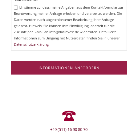
c
e
Ich stimme zu, dass meine Angaben aus dem Kontaktformular zur
h
l
Beantwortung meiner Anfrage erhoben und verarbeitet werden. Die
t
d
Daten werden nach abgeschlossener Bearbeitung Ihrer Anfrage
f
e
gelöscht. Hinweis: Sie können Ihre Einwilligung jederzeit für die
l
Zukunft per E-Mail an info@dasinvest.de widerrufen. Detaillierte
d
Informationen zum Umgang mit Nutzerdaten finden Sie in unserer
Datenschutzerklärung
INFORMATIONEN ANFORDERN
+49 (511) 16 90 80 70