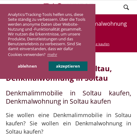
Analytics/Tracking-Tools helfen uns, diese
Seite ständig zu verbessern. Über die Tools
Denkmalimmobilie Soltau, Denkmalwohnung
werden anonyme Daten über Website-
Nutzung und -Funktionalität gesammelt.
Soltau
Wir nutzen die Erkenntnisse, um unsere
Produkte, Dienstleistungen und das
Benutzererlebnis zu verbessern. Sind Sie
DASINVEST
Service
Denkmalimmobilie kaufen
damit einverstanden, dass wir dafür
Cookies verwenden?
mehr
Denkmalimmobilie in Soltau,
ablehnen
akzeptieren
Denkmalwohnung in Soltau
Denkmalimmobilie in Soltau kaufen,
Denkmalwohnung in Soltau kaufen
Sie wollen eine Denkmalimmobilie in Soltau
kaufen? Sie wollen ein Denkmalwohnung in
Soltau kaufen?