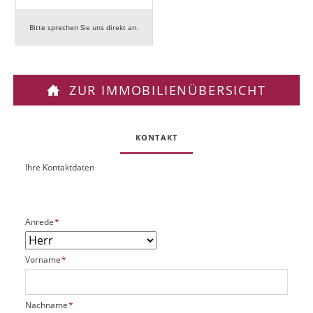
Bitte sprechen Sie uns direkt an.
ZUR IMMOBILIENÜBERSICHT
KONTAKT
Ihre Kontaktdaten
O
U
b
R
j
L
e
P
Anrede
*
k
f
t
l
P
P
Vorname
*
i
l
f
c
a
l
h
t
i
t
P
Nachname
*
z
c