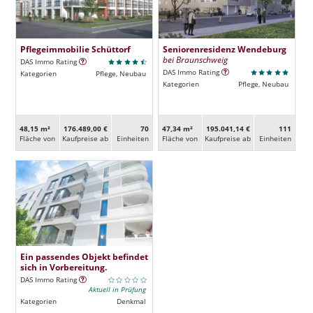
Pflegeimmobilie Schüttorf
Seniorenresidenz Wendeburg
bei Braunschweig
DAS Immo Rating
DAS Immo Rating
Kategorien
Pflege, Neubau
Kategorien
Pflege, Neubau
48,15 m²
176.489,00 €
70
47,34 m²
195.041,14 €
111
Fläche von
Kaufpreise ab
Ein­heiten
Fläche von
Kaufpreise ab
Ein­heiten
Ein passendes Objekt befindet
sich in Vorbereitung.
DAS Immo Rating
Aktuell in Prüfung
Kategorien
Denkmal