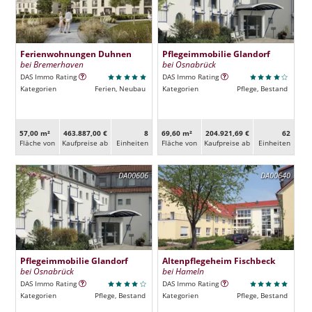
Ferienwohnungen Duhnen
Pflegeimmobilie Glandorf
bei Bremerhaven
bei Osnabrück
DAS Immo Rating
DAS Immo Rating
Kategorien
Ferien, Neubau
Kategorien
Pflege, Bestand
57,00 m²
463.887,00 €
8
69,60 m²
204.921,69 €
62
Fläche von
Kaufpreise ab
Ein­heiten
Fläche von
Kaufpreise ab
Ein­heiten
DA00606
DA00640
Pflegeimmobilie Glandorf
Altenpflegeheim Fischbeck
bei Osnabrück
bei Hameln
DAS Immo Rating
DAS Immo Rating
Kategorien
Pflege, Bestand
Kategorien
Pflege, Bestand