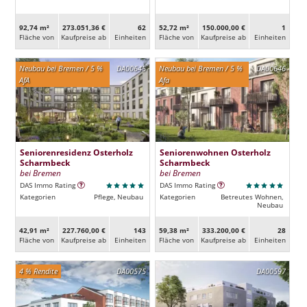
92,74 m²
273.051,36 €
62
52,72 m²
150.000,00 €
1
Fläche von
Kaufpreise ab
Ein­heiten
Fläche von
Kaufpreise ab
Ein­heiten
Neubau bei Bremen / 5 %
DA00645
Neubau bei Bremen / 5 %
DA00646
AfA
Afa
Seniorenresidenz Osterholz
Seniorenwohnen Osterholz
Scharmbeck
Scharmbeck
bei Bremen
bei Bremen
DAS Immo Rating
DAS Immo Rating
Kategorien
Pflege, Neubau
Kategorien
Betreutes Wohnen,
Neubau
42,91 m²
227.760,00 €
143
59,38 m²
333.200,00 €
28
Fläche von
Kaufpreise ab
Ein­heiten
Fläche von
Kaufpreise ab
Ein­heiten
4 % Rendite
DA00575
DA00597