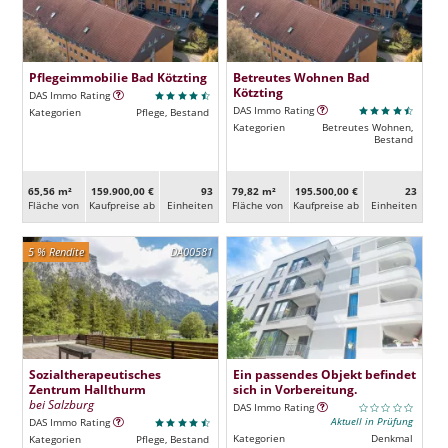
Pflegeimmobilie Bad Kötzting
Betreutes Wohnen Bad
Kötzting
DAS Immo Rating
DAS Immo Rating
Kategorien
Pflege, Bestand
Kategorien
Betreutes Wohnen,
Bestand
65,56 m²
159.900,00 €
93
79,82 m²
195.500,00 €
23
Fläche von
Kaufpreise ab
Ein­heiten
Fläche von
Kaufpreise ab
Ein­heiten
5 % Rendite
DA00581
Sozialtherapeutisches
Ein passendes Objekt befindet
Zentrum Hallthurm
sich in Vorbereitung.
bei Salzburg
DAS Immo Rating
Aktuell in Prüfung
DAS Immo Rating
Kategorien
Denkmal
Kategorien
Pflege, Bestand