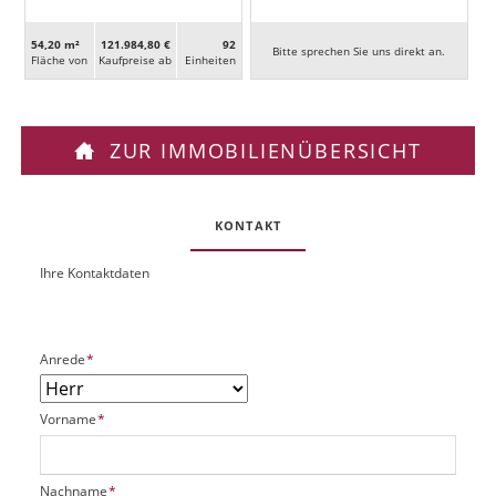
54,20 m²
121.984,80 €
92
Bitte sprechen Sie uns direkt an.
Fläche von
Kaufpreise ab
Ein­heiten
ZUR IMMOBILIENÜBERSICHT
KONTAKT
Ihre Kontaktdaten
O
U
b
R
j
L
e
P
Anrede
*
k
f
t
l
P
P
Vorname
*
i
l
f
c
a
l
h
t
i
t
P
Nachname
*
z