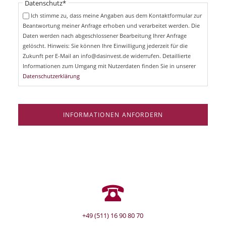
Pflichtfeld
Datenschutz
*
f
c
e
Ich stimme zu, dass meine Angaben aus dem Kontaktformular zur
h
l
Beantwortung meiner Anfrage erhoben und verarbeitet werden. Die
t
d
Daten werden nach abgeschlossener Bearbeitung Ihrer Anfrage
f
e
gelöscht. Hinweis: Sie können Ihre Einwilligung jederzeit für die
l
Zukunft per E-Mail an info@dasinvest.de widerrufen. Detaillierte
d
Informationen zum Umgang mit Nutzerdaten finden Sie in unserer
Datenschutzerklärung
INFORMATIONEN ANFORDERN
+49 (511) 16 90 80 70