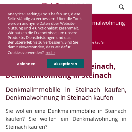
Analytics/Tracking-Tools helfen uns, diese
Seite ständig zu verbessern. Über die Tools
Denkmalimmobilie Steinach, Denkmalwohnung
werden anonyme Daten über Website-
Nutzung und -Funktionalität gesammelt.
Steinach
Wir nutzen die Erkenntnisse, um unsere
Produkte, Dienstleistungen und das
Benutzererlebnis zu verbessern. Sind Sie
DASINVEST
Service
Denkmalimmobilie kaufen
damit einverstanden, dass wir dafür
Cookies verwenden?
mehr
Denkmalimmobilie in Steinach,
ablehnen
akzeptieren
Denkmalwohnung in Steinach
Denkmalimmobilie in Steinach kaufen,
Denkmalwohnung in Steinach kaufen
Sie wollen eine Denkmalimmobilie in Steinach
kaufen? Sie wollen ein Denkmalwohnung in
Steinach kaufen?