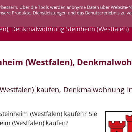
 verbessern. Über die Tools werden anonyme Daten über Website-
AKTUELLES
UNTERNEHMEN
SERVICE
KO
nsere Produkte, Dienstleistungen und das Benutzererlebnis zu ve
en), Denkmalwohnung Steinheim (Westfalen)
nheim (Westfalen), Denkmalwoh
(Westfalen) kaufen, Denkmalwohnung i
Steinheim (Westfalen) kaufen? Sie
eim (Westfalen) kaufen?