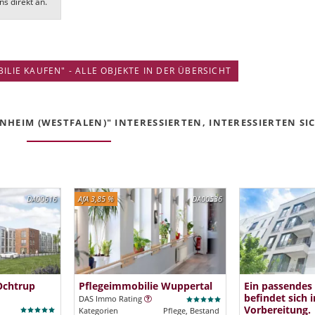
ns direkt an.
IE KAUFEN" - ALLE OBJEKTE IN DER ÜBERSICHT
HEIM (WESTFALEN)" INTERESSIERTEN, INTERESSIERTEN SIC
DA00616
AfA 3,85 %
DA00536
Ochtrup
Pflegeimmobilie Wuppertal
Ein passendes
befindet sich i
DAS Immo Rating
Vorbereitung.
Kategorien
Pflege, Bestand