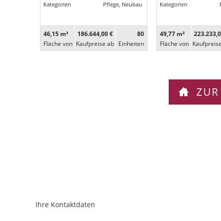
Kategorien
Pflege, Neubau
Kategorien
46,15 m²
186.644,00 €
80
49,77 m²
223.233,0
Fläche von
Kaufpreise ab
Ein­heiten
Fläche von
Kaufpreis
ZUR
Ihre Kontaktdaten
ObjektPlatzhalter
URL