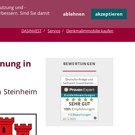
Navigation
Nutzung und -
OPERATION
INFOTHEK
KONTAKT
überspringen
rbessern. Sind Sie damit
ablehnen
akzeptieren
DASINVEST
Service
Denkmalimmobilie kaufen
nung in
BEWERTUNGEN
n Steinheim