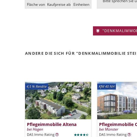
Bitte sprechen Sie u
Fläche von
Kaufpreise ab
Ein­heiten
"DENKMALIMMOBIL
ANDERE DIE SICH FÜR "DENKMALIMMOBILIE STEIN
4,5 % Rendite
DA00609
KfW 40 NH
Pflegeimmobilie Altena
Pflegeimmobilie 
bei Hagen
bei Münster
DAS Immo Rating
DAS Immo Rating