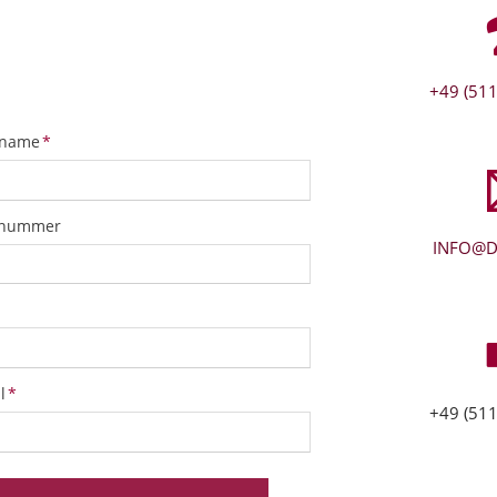
+49 (511
tfeld
name
*
snummer
INFO@D
tfeld
l
*
+49 (511