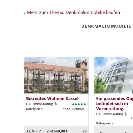
→ Mehr zum Thema: Denkmalimmobilie kaufen
DENKMALIMMOBILIE 
Denkmal-AfA
DA00654
Betreutes Wohnen Kassel
Ein passendes Ob
befindet sich in
DAS Immo Rating
Vorbereitung.
Kategorien
Pflege, Denkmal
DAS Immo Rating
A
Kategorien
32,76 m²
259.660,00 €
96