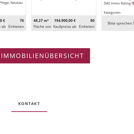
Pflege, Neubau
DAS Immo Rating
Kategorien
0 €
76
48,27 m²
194.900,00 €
80
Bitte sprechen S
e ab
Ein­heiten
Fläche von
Kaufpreise ab
Ein­heiten
 IMMOBILIENÜBERSICHT
KONTAKT