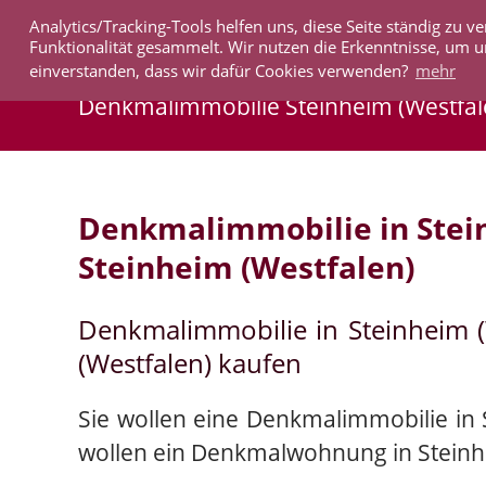
Analytics/Tracking-Tools helfen uns, diese Seite ständig zu
IMMOBILIEN
Funktionalität gesammelt. Wir nutzen die Erkenntnisse, um u
einverstanden, dass wir dafür Cookies verwenden?
mehr
Denkmalimmobilie Steinheim (Westfal
Denkmalimmobilie in Stei
Steinheim (Westfalen)
Denkmalimmobilie in Steinheim 
(Westfalen) kaufen
Sie wollen eine Denkmalimmobilie in 
wollen ein Denkmalwohnung in Steinh