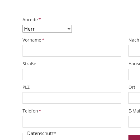
Pflichtfeld
Anrede
*
Pflichtfeld
Pflich
Vorname
*
Nach
Straße
Hau
PLZ
Ort
Pflichtfeld
Pflich
Telefon
*
E-Mai
Pflichtfeld
Datenschutz
*