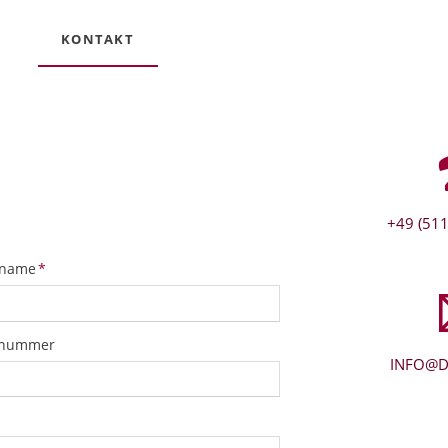
KONTAKT
+49 (511
tfeld
name
*
snummer
INFO@D