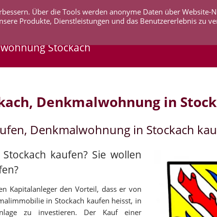
 verbessern. Über die Tools werden anonyme Daten über Website-
AKTUELLES
UNTERNEHMEN
SERVICE
KO
nsere Produkte, Dienstleistungen und das Benutzererlebnis zu ve
lwohnung Stockach
kach, Denkmalwohnung in Stoc
aufen, Denkmalwohnung in Stockach kau
 Stockach kaufen? Sie wollen
fen?
n Kapitalanleger den Vorteil, dass er von
malimmobilie in Stockach kaufen heisst, in
anlage zu investieren. Der Kauf einer