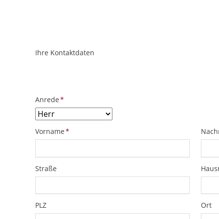
Ihre Kontaktdaten
ObjektPlatzhalter
URL
Pflichtfeld
Anrede
*
Pflichtfeld
Pflich
Vorname
*
Nach
Straße
Hau
PLZ
Ort