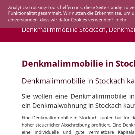
Analytics/Tracking-Tools helfen uns, diese Seite ständig zu
IMMOBILIEN
Funktionalität gesammelt. Wir nutzen die Erkenntnisse, um u
einverstanden, dass wir dafür Cookies verwenden?
mehr
Denkmalimmobilie Stockach, Denkma
Denkmalimmobilie in Stoc
Denkmalimmobilie in Stockach k
Sie wollen eine Denkmalimmobilie in
ein Denkmalwohnung in Stockach kau
Eine Denkmalimmobilie in Stockach kaufen hat für de
hoher steuerlicher Abschreibung profitiert. Eine Denk
eine individuelle und gute vermietbare Kapital