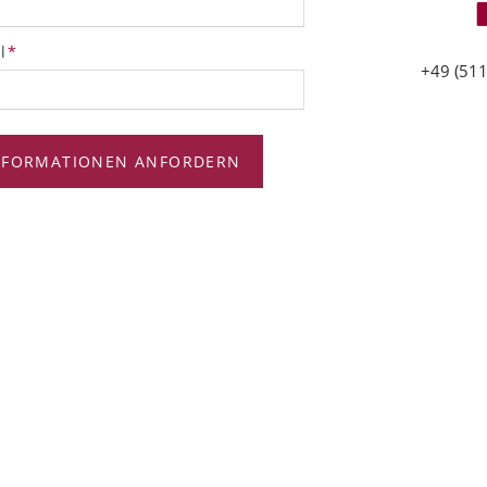
tfeld
l
*
+49 (511
NFORMATIONEN ANFORDERN