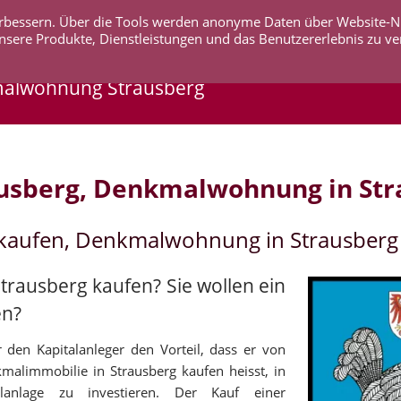
 verbessern. Über die Tools werden anonyme Daten über Website-
AKTUELLES
UNTERNEHMEN
SERVICE
KO
nsere Produkte, Dienstleistungen und das Benutzererlebnis zu ve
malwohnung Strausberg
usberg, Denkmalwohnung in Str
 kaufen, Denkmalwohnung in Strausberg
trausberg kaufen? Sie wollen ein
en?
 den Kapitalanleger den Vorteil, dass er von
kmalimmobilie in Strausberg kaufen heisst, in
alanlage zu investieren. Der Kauf einer