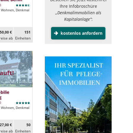
Ihre Infobroschüre
Wohnen, Denkmal
„Denkmalimmobilien als
Kapitalanlage”
:
50,00 €
151
kostenlos anfordern
reise ab
Ein­heiten
auft!
ilie
g
Wohnen, Denkmal
27,00 €
50
reise ab
Ein­heiten