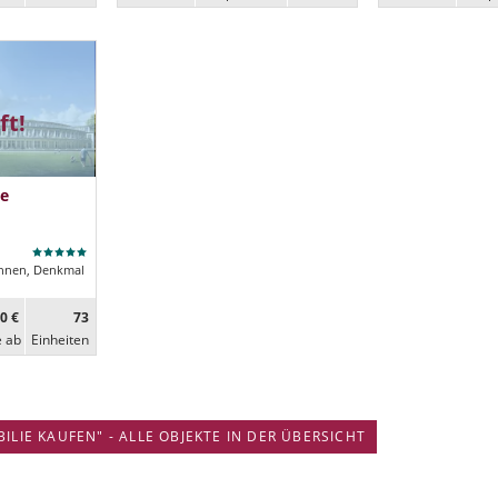
ft!
e
nen, Denkmal
0 €
73
e ab
Ein­heiten
IE KAUFEN" - ALLE OBJEKTE IN DER ÜBERSICHT