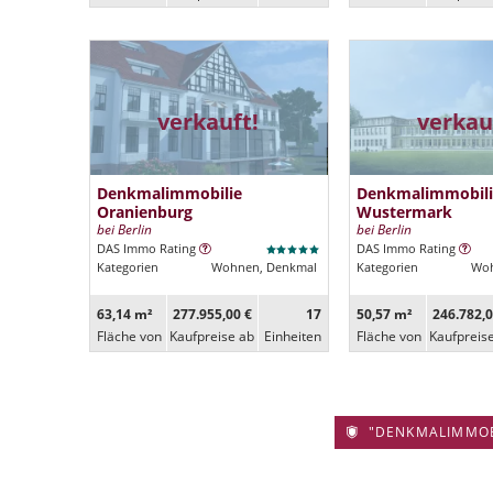
verkauft!
verkau
Denkmalimmobilie
Denkmalimmobili
Oranienburg
Wustermark
bei Berlin
bei Berlin
DAS Immo Rating
DAS Immo Rating
Kategorien
Wohnen, Denkmal
Kategorien
Woh
63,14 m²
277.955,00 €
17
50,57 m²
246.782,0
Fläche von
Kaufpreise ab
Ein­heiten
Fläche von
Kaufpreis
"DENKMALIMMOBIL