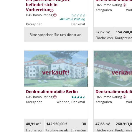
befindet sich in
DAS Immo Rating
Vorbereitung.
Kategorien
Woh
DAS Immo Rating
Aktuell in Prüfung
Kategorien
Denkmal
37,62 m²
154.240,0
Bitte sprechen Sie uns direkt an.
Fläche von
Kaufpreis
verkauft!
verkau
Denkmalimmobilie Berlin
Denkmalimmobilie
DAS Immo Rating
DAS Immo Rating
Kategorien
Wohnen, Denkmal
Kategorien
Woh
48,91 m²
142.950,00 €
38
47,68 m²
260.913,0
Fläche von
Kaufpreise ab
Ein­heiten
Fläche von
Kaufpreis