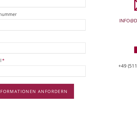
snummer
INFO@D
tfeld
l
*
+49 (511
NFORMATIONEN ANFORDERN