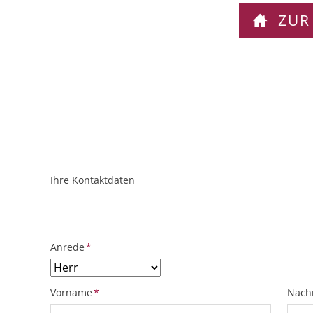
ZUR
Ihre Kontaktdaten
ObjektPlatzhalter
URL
Pflichtfeld
Anrede
*
Pflichtfeld
Pflich
Vorname
*
Nach