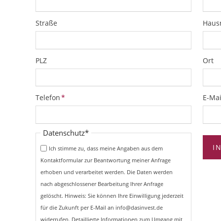
Straße
Hau
PLZ
Ort
Pflichtfeld
Pflich
Telefon
*
E-Mai
Pflichtfeld
Datenschutz
*
I
Ich stimme zu, dass meine Angaben aus dem
Kontaktformular zur Beantwortung meiner Anfrage
erhoben und verarbeitet werden. Die Daten werden
nach abgeschlossener Bearbeitung Ihrer Anfrage
gelöscht. Hinweis: Sie können Ihre Einwilligung jederzeit
für die Zukunft per E-Mail an info@dasinvest.de
widerrufen. Detaillierte Informationen zum Umgang mit