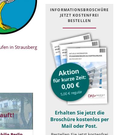
INFOR­MATIONS­BROSCHÜRE
JETZT KOSTEN­FREI
BESTELLEN
fen in Strausberg
Erhalten Sie jetzt die
auft!
Broschüre kostenlos per
Mail oder Post.
Bestellen Sie jetzt kostenfrei
lie Berlin