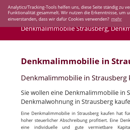
Analytics/Tracking-Tools helfen uns, diese Seite ständig zu
IMMOBILIEN
Funktionalität gesammelt. Wir nutzen die Erkenntnisse, um u
einverstanden, dass wir dafür Cookies verwenden?
mehr
Denkmalimmobilie Strausberg, Denk
Denkmalimmobilie in Stra
Denkmalimmobilie in Strausberg
Sie wollen eine Denkmalimmobilie in S
Denkmalwohnung in Strausberg kauf
Eine Denkmalimmobilie in Strausberg kaufen hat für
hoher steuerlicher Abschreibung profitiert. Eine Den
eine individuelle und gute vermietbare Kapit