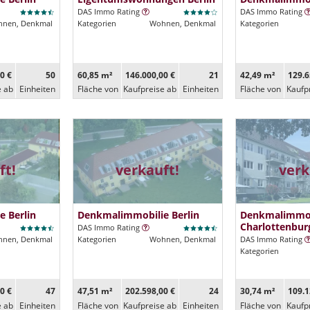
DAS Immo Rating
DAS Immo Rating
nen, Denkmal
Kategorien
Wohnen, Denkmal
Kategorien
0 €
50
60,85 m²
146.000,00 €
21
42,49 m²
129.6
e ab
Ein­heiten
Fläche von
Kaufpreise ab
Ein­heiten
Fläche von
Kaufp
ft!
verkauft!
verk
 Berlin
Denkmalimmobilie Berlin
Denkmalimmob
Charlottenbur
DAS Immo Rating
nen, Denkmal
Kategorien
Wohnen, Denkmal
DAS Immo Rating
Kategorien
0 €
47
47,51 m²
202.598,00 €
24
30,74 m²
109.1
e ab
Ein­heiten
Fläche von
Kaufpreise ab
Ein­heiten
Fläche von
Kaufp