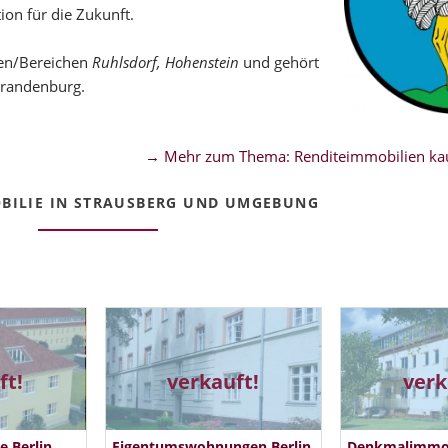
ion für die Zukunft.
len/Bereichen
Ruhlsdorf, Hohenstein
und gehört
Brandenburg.
→ Mehr zum Thema: Renditeimmobilien kau
ILIE IN STRAUSBERG UND UMGEBUNG
ft!
verkauft!
verk
 Berlin
Eigentumswohnungen Berlin
Denkmalimmobi