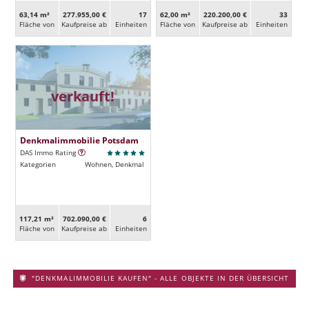
63,14 m²
277.955,00 €
17
62,00 m²
220.200,00 €
33
Fläche von
Kaufpreise ab
Ein­heiten
Fläche von
Kaufpreise ab
Ein­heiten
verkauft!
Denkmalimmobilie Potsdam
DAS Immo Rating
Kategorien
Wohnen, Denkmal
117,21 m²
702.090,00 €
6
Fläche von
Kaufpreise ab
Ein­heiten
"DENKMALIMMOBILIE KAUFEN" - ALLE OBJEKTE IN DER ÜBERSICHT