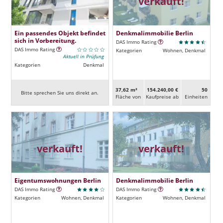
verkauft!
Ein passendes Objekt befindet
Denkmalimmobilie Berlin
sich in Vorbereitung.
DAS Immo Rating
DAS Immo Rating
Kategorien
Wohnen, Denkmal
Aktuell in Prüfung
Kategorien
Denkmal
37,62 m²
154.240,00 €
50
Bitte sprechen Sie uns direkt an.
Fläche von
Kaufpreise ab
Ein­heiten
verkauft!
verkauft!
Eigentumswohnungen Berlin
Denkmalimmobilie Berlin
DAS Immo Rating
DAS Immo Rating
Kategorien
Wohnen, Denkmal
Kategorien
Wohnen, Denkmal