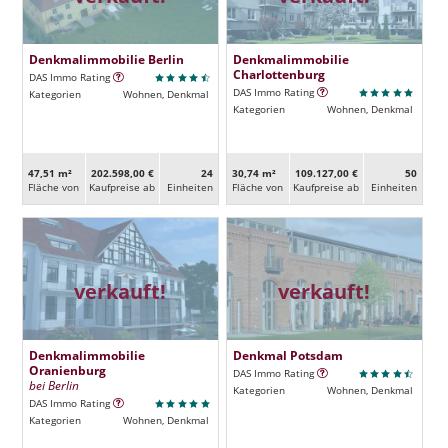
Denkmalimmobilie Berlin
Denkmalimmobilie
Charlottenburg
DAS Immo Rating
DAS Immo Rating
Kategorien
Wohnen, Denkmal
Kategorien
Wohnen, Denkmal
47,51 m²
202.598,00 €
24
30,74 m²
109.127,00 €
50
Fläche von
Kaufpreise ab
Ein­heiten
Fläche von
Kaufpreise ab
Ein­heiten
verkauft!
verkauft!
Denkmalimmobilie
Denkmal Potsdam
Oranienburg
DAS Immo Rating
bei Berlin
Kategorien
Wohnen, Denkmal
DAS Immo Rating
Kategorien
Wohnen, Denkmal