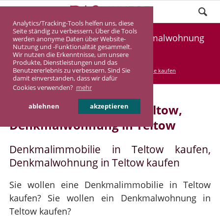
Analytics/Tracking-Tools helfen uns, diese
Seite ständig zu verbessern. Über die Tools
Denkmalimmobilie Teltow, Denkmalwohnung
werden anonyme Daten über Website-
Nutzung und -Funktionalität gesammelt.
Teltow
Wir nutzen die Erkenntnisse, um unsere
Produkte, Dienstleistungen und das
Benutzererlebnis zu verbessern. Sind Sie
DASINVEST
Service
Denkmalimmobilie kaufen
damit einverstanden, dass wir dafür
Cookies verwenden?
mehr
Denkmalimmobilie in Teltow,
ablehnen
akzeptieren
Denkmalwohnung in Teltow
Denkmalimmobilie in Teltow kaufen,
Denkmalwohnung in Teltow kaufen
Sie wollen eine Denkmalimmobilie in Teltow
kaufen? Sie wollen ein Denkmalwohnung in
Teltow kaufen?