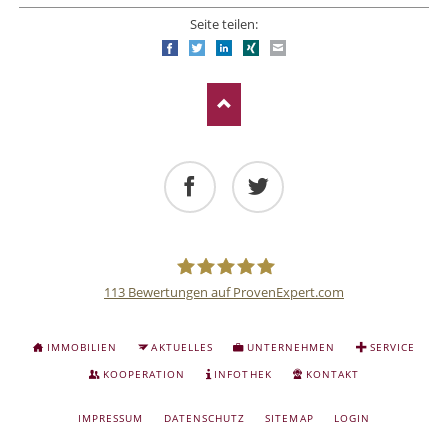
Seite teilen:
Facebook
Twitter
LinkedIn
Xing
E-mail
Facebook
Twitter
113
Bewertungen auf ProvenExpert.com
Deutsche
NAVIGATION
IMMOBILIEN
AKTUELLES
UNTERNEHMEN
SERVICE
ÜBERSPRINGEN
Anlage
KOOPERATION
INFOTHEK
KONTAKT
NAVIGATION
IMPRESSUM
DATENSCHUTZ
SITEMAP
LOGIN
und
ÜBERSPRINGEN