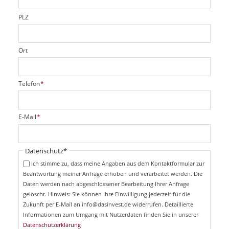
l
d
PLZ
Ort
P
Telefon
*
f
l
i
P
E-Mail
*
c
f
h
l
t
i
Pflichtfeld
Datenschutz
*
f
c
e
Ich stimme zu, dass meine Angaben aus dem Kontaktformular zur
h
l
Beantwortung meiner Anfrage erhoben und verarbeitet werden. Die
t
d
Daten werden nach abgeschlossener Bearbeitung Ihrer Anfrage
f
e
gelöscht. Hinweis: Sie können Ihre Einwilligung jederzeit für die
l
Zukunft per E-Mail an info@dasinvest.de widerrufen. Detaillierte
d
Informationen zum Umgang mit Nutzerdaten finden Sie in unserer
Datenschutzerklärung