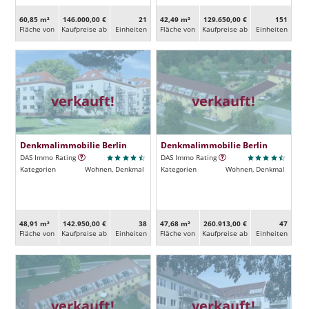
60,85 m²
146.000,00 €
21
42,49 m²
129.650,00 €
151
Fläche von
Kaufpreise ab
Ein­heiten
Fläche von
Kaufpreise ab
Ein­heiten
verkauft!
verkauft!
Denkmalimmobilie Berlin
Denkmalimmobilie Berlin
DAS Immo Rating
DAS Immo Rating
Kategorien
Wohnen, Denkmal
Kategorien
Wohnen, Denkmal
48,91 m²
142.950,00 €
38
47,68 m²
260.913,00 €
47
Fläche von
Kaufpreise ab
Ein­heiten
Fläche von
Kaufpreise ab
Ein­heiten
verkauft!
verkauft!