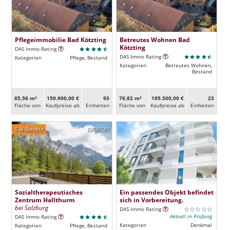
Pflegeimmobilie Bad Kötzting
Betreutes Wohnen Bad
Kötzting
DAS Immo Rating
DAS Immo Rating
Kategorien
Pflege, Bestand
Kategorien
Betreutes Wohnen,
Bestand
65,56 m²
159.900,00 €
93
79,82 m²
195.500,00 €
23
Fläche von
Kaufpreise ab
Ein­heiten
Fläche von
Kaufpreise ab
Ein­heiten
5 % Rendite
DA00581
Sozialtherapeutisches
Ein passendes Objekt befindet
Zentrum Hallthurm
sich in Vorbereitung.
bei Salzburg
DAS Immo Rating
Aktuell in Prüfung
DAS Immo Rating
Kategorien
Denkmal
Kategorien
Pflege, Bestand