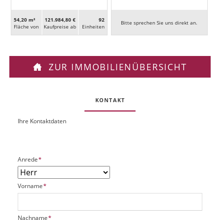
54,20 m²
121.984,80 €
92
Bitte sprechen Sie uns direkt an.
Fläche von
Kaufpreise ab
Ein­heiten
ZUR IMMOBILIENÜBERSICHT
KONTAKT
Ihre Kontaktdaten
O
U
b
R
j
L
e
P
Anrede
*
k
f
t
l
P
P
Vorname
*
i
l
f
c
a
l
h
t
i
t
P
Nachname
*
z