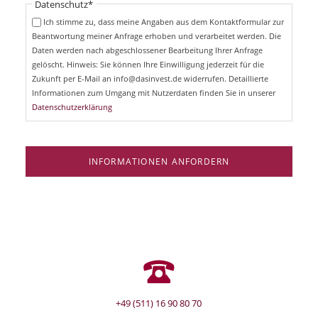
Pflichtfeld
Datenschutz
*
f
c
e
Ich stimme zu, dass meine Angaben aus dem Kontaktformular zur
h
l
Beantwortung meiner Anfrage erhoben und verarbeitet werden. Die
t
d
Daten werden nach abgeschlossener Bearbeitung Ihrer Anfrage
f
e
gelöscht. Hinweis: Sie können Ihre Einwilligung jederzeit für die
l
Zukunft per E-Mail an info@dasinvest.de widerrufen. Detaillierte
d
Informationen zum Umgang mit Nutzerdaten finden Sie in unserer
Datenschutzerklärung
INFORMATIONEN ANFORDERN
+49 (511) 16 90 80 70