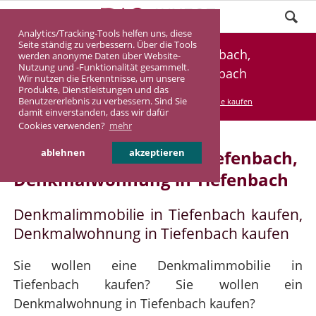
Analytics/Tracking-Tools helfen uns, diese
Seite ständig zu verbessern. Über die Tools
Denkmalimmobilie Tiefenbach,
werden anonyme Daten über Website-
Nutzung und -Funktionalität gesammelt.
Denkmalwohnung Tiefenbach
Wir nutzen die Erkenntnisse, um unsere
Produkte, Dienstleistungen und das
Benutzererlebnis zu verbessern. Sind Sie
DASINVEST
Service
Denkmalimmobilie kaufen
damit einverstanden, dass wir dafür
Cookies verwenden?
mehr
Denkmalimmobilie in Tiefenbach,
ablehnen
akzeptieren
Denkmalwohnung in Tiefenbach
Denkmalimmobilie in Tiefenbach kaufen,
Denkmalwohnung in Tiefenbach kaufen
Sie wollen eine Denkmalimmobilie in
Tiefenbach kaufen? Sie wollen ein
Denkmalwohnung in Tiefenbach kaufen?