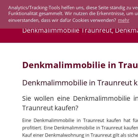
Analytics/Tracking-Tools helfen uns, diese Seite ständig zu
IMMOBILIEN
Funktionalität gesammelt. Wir nutzen die Erkenntnisse, um u
einverstanden, dass wir dafür Cookies verwenden?
mehr
Denkmalimmobilie Traunreut, Denkm
Denkmalimmobilie in Trau
Denkmalimmobilie in Traunreut 
Sie wollen eine Denkmalimmobilie i
Traunreut kaufen?
Eine Denkmalimmobilie in Traunreut kaufen hat für
profitiert. Eine Denkmalimmobilie in Traunreut kaufen 
Kauf einer Denkmalwohnung in Traunreut gilt als sicher