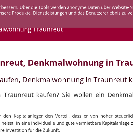
 verbessern. Über die Tools werden anonyme Daten über Website-
AKTUELLES
UNTERNEHMEN
SERVICE
KO
nsere Produkte, Dienstleistungen und das Benutzererlebnis zu ve
alwohnung Traunreut
nreut, Denkmalwohnung in Tra
kaufen, Denkmalwohnung in Traunreut 
n Traunreut kaufen? Sie wollen ein Denkm
 den Kapitalanleger den Vorteil, dass er von hoher steuerli
heisst, in eine individuelle und gute vermietbare Kapitalanlage z
e Investition für die Zukunft.