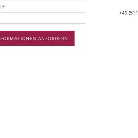
tfeld
l
*
+49 (511
NFORMATIONEN ANFORDERN