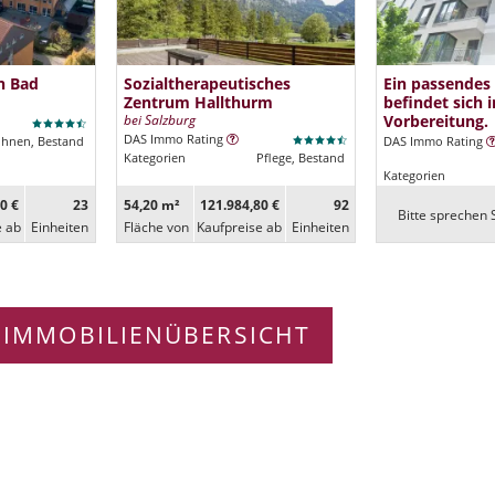
n Bad
Sozialtherapeutisches
Ein passendes
Zentrum Hallthurm
befindet sich i
bei Salzburg
Vorbereitung.
DAS Immo Rating
ohnen, Bestand
DAS Immo Rating
Kategorien
Pflege, Bestand
Kategorien
0 €
23
54,20 m²
121.984,80 €
92
Bitte sprechen S
e ab
Ein­heiten
Fläche von
Kaufpreise ab
Ein­heiten
 IMMOBILIENÜBERSICHT