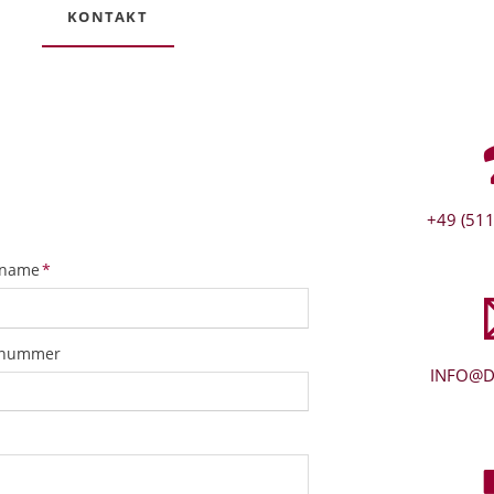
KONTAKT
+49 (511
tfeld
name
*
snummer
INFO@D