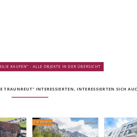
IE KAUFEN" - ALLE OBJEKTE IN DER ÜBERSICHT
 TRAUNREUT" INTERESSIERTEN, INTERESSIERTEN SICH AUCH
DA00668
5 % Rendite
DA00581