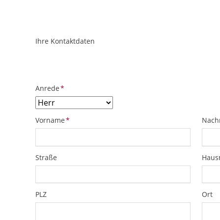
Ihre Kontaktdaten
ObjektPlatzhalter
URL
Pflichtfeld
Anrede
*
Pflichtfeld
Pflich
Vorname
*
Nach
Straße
Hau
PLZ
Ort