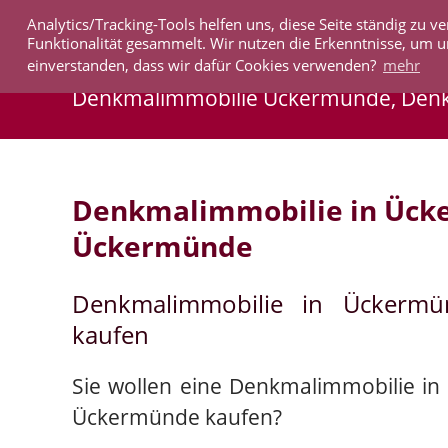
Analytics/Tracking-Tools helfen uns, diese Seite ständig zu
IMMOBILIEN
Funktionalität gesammelt. Wir nutzen die Erkenntnisse, um u
einverstanden, dass wir dafür Cookies verwenden?
mehr
Denkmalimmobilie Ückermünde, De
Denkmalimmobilie in Ück
Ückermünde
Denkmalimmobilie in Ückerm
kaufen
Sie wollen eine Denkmalimmobilie i
Ückermünde kaufen?