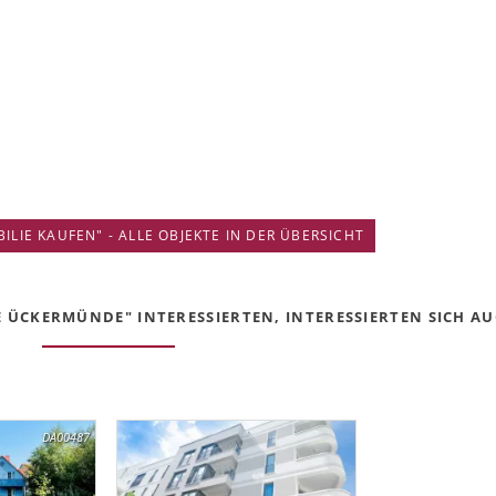
IE KAUFEN" - ALLE OBJEKTE IN DER ÜBERSICHT
 ÜCKERMÜNDE" INTERESSIERTEN, INTERESSIERTEN SICH AUC
DA00487