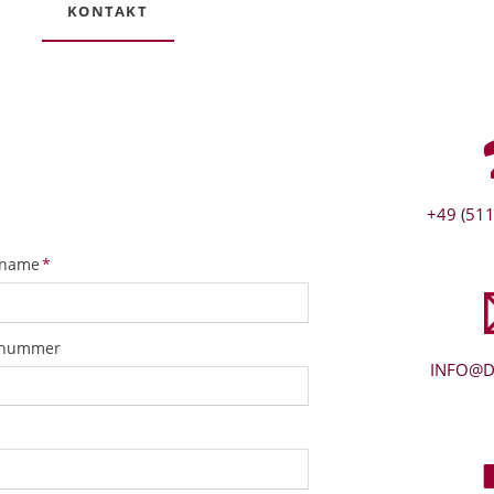
KONTAKT
+49 (511
tfeld
name
*
snummer
INFO@D