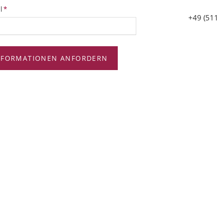
tfeld
l
*
+49 (511
NFORMATIONEN ANFORDERN