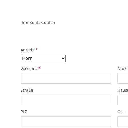
Ihre Kontaktdaten
ObjektPlatzhalter
URL
Pflichtfeld
Anrede
*
Pflichtfeld
Pflich
Vorname
*
Nach
Straße
Hau
PLZ
Ort