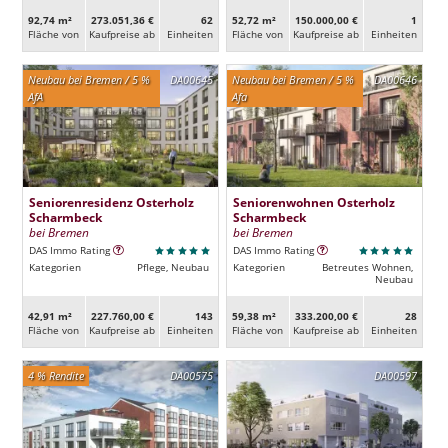
92,74 m²
273.051,36 €
62
52,72 m²
150.000,00 €
1
Fläche von
Kaufpreise ab
Ein­heiten
Fläche von
Kaufpreise ab
Ein­heiten
Neubau bei Bremen / 5 %
DA00645
Neubau bei Bremen / 5 %
DA00646
AfA
Afa
Seniorenresidenz Osterholz
Seniorenwohnen Osterholz
Scharmbeck
Scharmbeck
bei Bremen
bei Bremen
DAS Immo Rating
DAS Immo Rating
Kategorien
Pflege, Neubau
Kategorien
Betreutes Wohnen,
Neubau
42,91 m²
227.760,00 €
143
59,38 m²
333.200,00 €
28
Fläche von
Kaufpreise ab
Ein­heiten
Fläche von
Kaufpreise ab
Ein­heiten
4 % Rendite
DA00575
DA00597