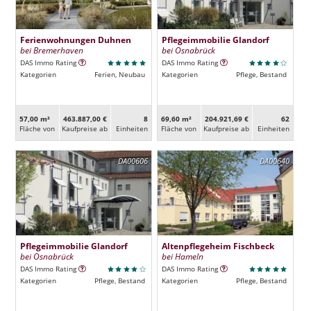
Ferienwohnungen Duhnen
Pflegeimmobilie Glandorf
bei Bremerhaven
bei Osnabrück
DAS Immo Rating
DAS Immo Rating
Kategorien
Ferien, Neubau
Kategorien
Pflege, Bestand
57,00 m²
463.887,00 €
8
69,60 m²
204.921,69 €
62
Fläche von
Kaufpreise ab
Ein­heiten
Fläche von
Kaufpreise ab
Ein­heiten
DA00606
DA00640
Pflegeimmobilie Glandorf
Altenpflegeheim Fischbeck
bei Osnabrück
bei Hameln
DAS Immo Rating
DAS Immo Rating
Kategorien
Pflege, Bestand
Kategorien
Pflege, Bestand