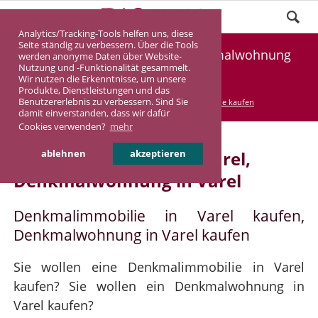
Analytics/Tracking-Tools helfen uns, diese
Seite ständig zu verbessern. Über die Tools
Denkmalimmobilie Varel, Denkmalwohnung
werden anonyme Daten über Website-
Nutzung und -Funktionalität gesammelt.
Varel
Wir nutzen die Erkenntnisse, um unsere
Produkte, Dienstleistungen und das
Benutzererlebnis zu verbessern. Sind Sie
DASINVEST
Service
Denkmalimmobilie kaufen
damit einverstanden, dass wir dafür
Cookies verwenden?
mehr
Denkmalimmobilie in Varel,
ablehnen
akzeptieren
Denkmalwohnung in Varel
Denkmalimmobilie in Varel kaufen,
Denkmalwohnung in Varel kaufen
Sie wollen eine Denkmalimmobilie in Varel
kaufen? Sie wollen ein Denkmalwohnung in
Varel kaufen?