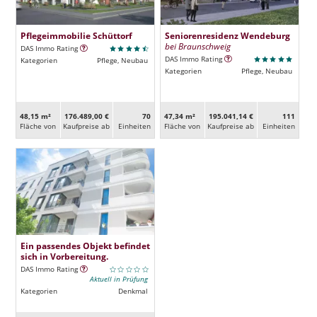
Pflegeimmobilie Schüttorf
Seniorenresidenz Wendeburg
bei Braunschweig
DAS Immo Rating
DAS Immo Rating
Kategorien
Pflege, Neubau
Kategorien
Pflege, Neubau
48,15 m²
176.489,00 €
70
47,34 m²
195.041,14 €
111
Fläche von
Kaufpreise ab
Ein­heiten
Fläche von
Kaufpreise ab
Ein­heiten
Ein passendes Objekt befindet
sich in Vorbereitung.
DAS Immo Rating
Aktuell in Prüfung
Kategorien
Denkmal