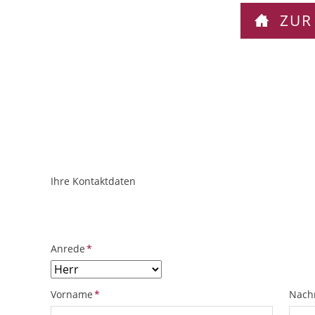
ZUR
Ihre Kontaktdaten
ObjektPlatzhalter
URL
Pflichtfeld
Anrede
*
Pflichtfeld
Pflich
Vorname
*
Nach