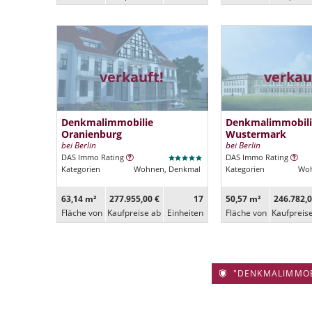
verkauft!
verkau
Denkmalimmobilie
Denkmalimmobili
Oranienburg
Wustermark
bei Berlin
bei Berlin
DAS Immo Rating
DAS Immo Rating
Kategorien
Wohnen, Denkmal
Kategorien
Woh
63,14 m²
277.955,00 €
17
50,57 m²
246.782,0
Fläche von
Kaufpreise ab
Ein­heiten
Fläche von
Kaufpreis
"DENKMALIMMOBIL