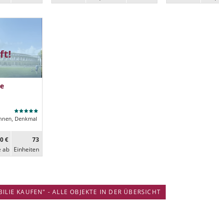
ft!
e
nen, Denkmal
0 €
73
e ab
Ein­heiten
IE KAUFEN" - ALLE OBJEKTE IN DER ÜBERSICHT