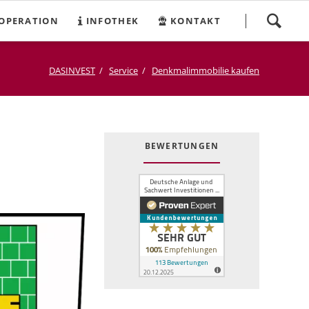
Navigation
OPERATION
INFOTHEK
KONTAKT
überspringen
DASINVEST
Service
Denkmalimmobilie kaufen
BEWERTUNGEN