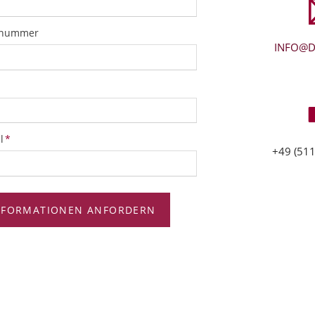
snummer
INFO@D
tfeld
l
*
+49 (511
NFORMATIONEN ANFORDERN