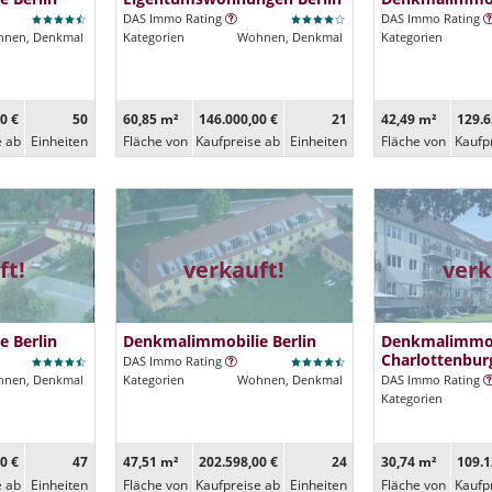
DAS Immo Rating
DAS Immo Rating
nen, Denkmal
Kategorien
Wohnen, Denkmal
Kategorien
0 €
50
60,85 m²
146.000,00 €
21
42,49 m²
129.6
e ab
Ein­heiten
Fläche von
Kaufpreise ab
Ein­heiten
Fläche von
Kaufp
ft!
verkauft!
verk
 Berlin
Denkmalimmobilie Berlin
Denkmalimmob
Charlottenbur
DAS Immo Rating
nen, Denkmal
Kategorien
Wohnen, Denkmal
DAS Immo Rating
Kategorien
0 €
47
47,51 m²
202.598,00 €
24
30,74 m²
109.1
e ab
Ein­heiten
Fläche von
Kaufpreise ab
Ein­heiten
Fläche von
Kaufp