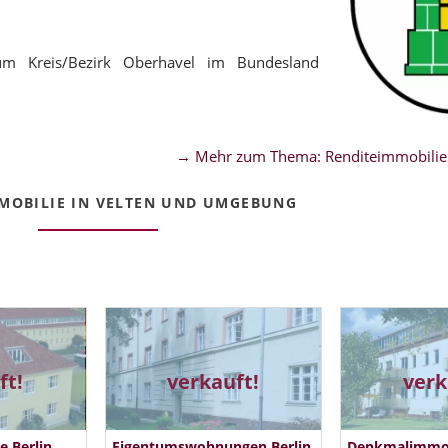
um Kreis/Bezirk Oberhavel im Bundesland
→ Mehr zum Thema: Renditeimmobilien
MOBILIE IN VELTEN UND UMGEBUNG
ft!
verkauft!
verk
 Berlin
Eigentumswohnungen Berlin
Denkmalimmobi