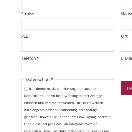
Straße
Hau
PLZ
Ort
Pflichtfeld
Pflich
Telefon
*
E-Mai
Pflichtfeld
Datenschutz
*
I
Ich stimme zu, dass meine Angaben aus dem
Kontaktformular zur Beantwortung meiner Anfrage
erhoben und verarbeitet werden. Die Daten werden
nach abgeschlossener Bearbeitung Ihrer Anfrage
gelöscht. Hinweis: Sie können Ihre Einwilligung jederzeit
für die Zukunft per E-Mail an info@dasinvest.de
widerrufen. Detaillierte Informationen zum Umgang mit