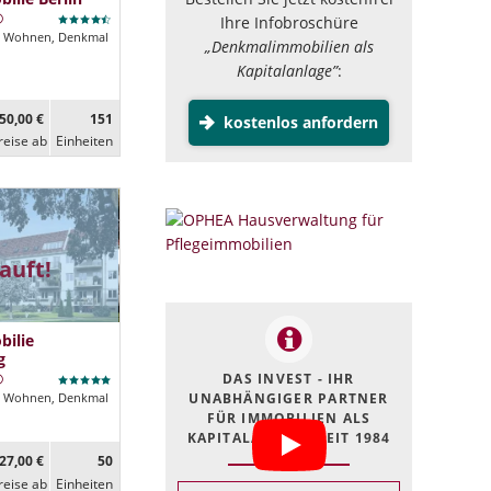
Ihre Infobroschüre
Wohnen, Denkmal
„Denkmalimmobilien als
Kapitalanlage”
:
50,00 €
151
kostenlos anfordern
reise ab
Ein­heiten
auft!
ilie
g
DAS INVEST - IHR
UNABHÄNGIGER PARTNER
Wohnen, Denkmal
FÜR IMMOBILIEN ALS
KAPITALANLAGE SEIT 1984
27,00 €
50
reise ab
Ein­heiten