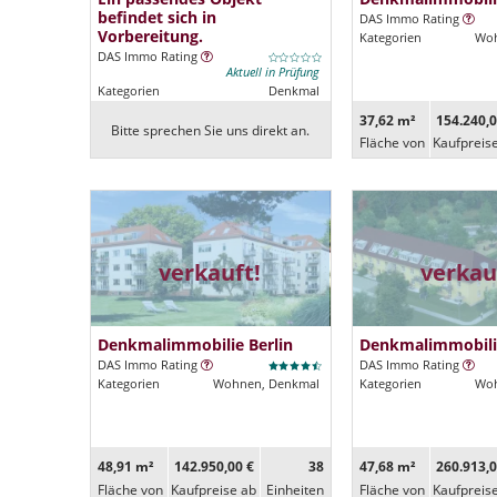
befindet sich in
DAS Immo Rating
Vorbereitung.
Kategorien
Woh
DAS Immo Rating
Aktuell in Prüfung
Kategorien
Denkmal
37,62 m²
154.240,0
Bitte sprechen Sie uns direkt an.
Fläche von
Kaufpreis
verkauft!
verkau
Denkmalimmobilie Berlin
Denkmalimmobilie
DAS Immo Rating
DAS Immo Rating
Kategorien
Wohnen, Denkmal
Kategorien
Woh
48,91 m²
142.950,00 €
38
47,68 m²
260.913,0
Fläche von
Kaufpreise ab
Ein­heiten
Fläche von
Kaufpreis