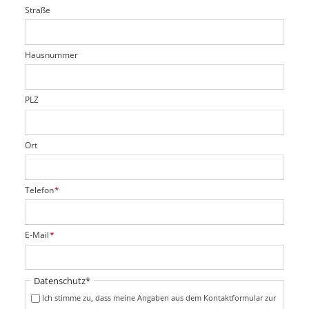
i
l
Straße
f
d
c
t
e
h
e
l
t
r
d
Hausnummer
f
e
l
d
PLZ
Ort
P
Telefon
*
f
l
i
P
E-Mail
*
c
f
h
l
t
i
Pflichtfeld
Datenschutz
*
f
c
e
Ich stimme zu, dass meine Angaben aus dem Kontaktformular zur
h
l