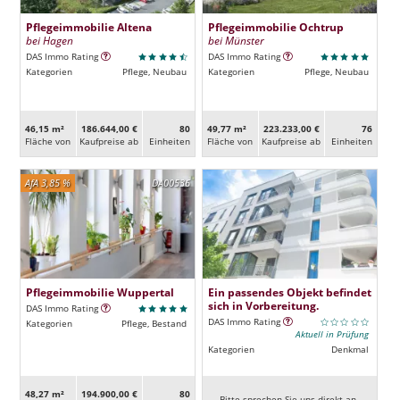
Pflegeimmobilie Altena
Pflegeimmobilie Ochtrup
bei Hagen
bei Münster
DAS Immo Rating
DAS Immo Rating
Kategorien
Pflege, Neubau
Kategorien
Pflege, Neubau
46,15 m²
186.644,00 €
80
49,77 m²
223.233,00 €
76
Fläche von
Kaufpreise ab
Ein­heiten
Fläche von
Kaufpreise ab
Ein­heiten
AfA 3,85 %
DA00536
Pflegeimmobilie Wuppertal
Ein passendes Objekt befindet
sich in Vorbereitung.
DAS Immo Rating
DAS Immo Rating
Kategorien
Pflege, Bestand
Aktuell in Prüfung
Kategorien
Denkmal
48,27 m²
194.900,00 €
80
Bitte sprechen Sie uns direkt an.