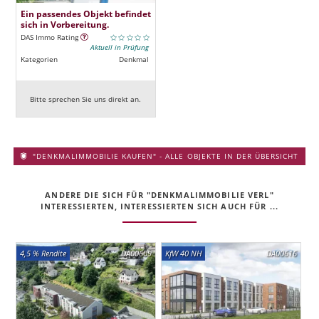
Ein passendes Objekt befindet
sich in Vorbereitung.
DAS Immo Rating
Aktuell in Prüfung
Kategorien
Denkmal
Bitte sprechen Sie uns direkt an.
"DENKMALIMMOBILIE KAUFEN" - ALLE OBJEKTE IN DER ÜBERSICHT
ANDERE DIE SICH FÜR "DENKMALIMMOBILIE VERL"
INTERESSIERTEN, INTERESSIERTEN SICH AUCH FÜR ...
4,5 % Rendite
DA00609
KfW 40 NH
DA00616