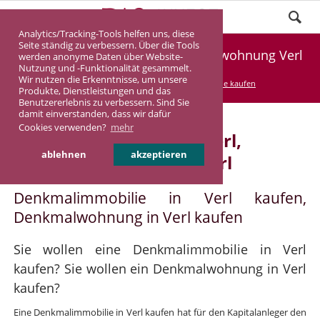
Analytics/Tracking-Tools helfen uns, diese
Seite ständig zu verbessern. Über die Tools
Denkmalimmobilie Verl, Denkmalwohnung Verl
werden anonyme Daten über Website-
Nutzung und -Funktionalität gesammelt.
Wir nutzen die Erkenntnisse, um unsere
DASINVEST
Service
Denkmalimmobilie kaufen
Produkte, Dienstleistungen und das
Benutzererlebnis zu verbessern. Sind Sie
damit einverstanden, dass wir dafür
Cookies verwenden?
mehr
Denkmalimmobilie in Verl,
ablehnen
akzeptieren
Denkmalwohnung in Verl
Denkmalimmobilie in Verl kaufen,
Denkmalwohnung in Verl kaufen
Sie wollen eine Denkmalimmobilie in Verl
kaufen? Sie wollen ein Denkmalwohnung in Verl
kaufen?
Eine Denkmalimmobilie in Verl kaufen hat für den Kapitalanleger den