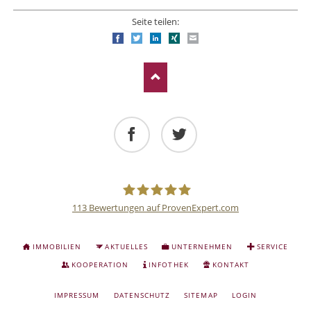
Seite teilen:
Facebook
Twitter
LinkedIn
Xing
E-mail
Facebook
Twitter
113
Bewertungen auf ProvenExpert.com
Deutsche
NAVIGATION
IMMOBILIEN
AKTUELLES
UNTERNEHMEN
SERVICE
ÜBERSPRINGEN
Anlage
KOOPERATION
INFOTHEK
KONTAKT
NAVIGATION
IMPRESSUM
DATENSCHUTZ
SITEMAP
LOGIN
und
ÜBERSPRINGEN