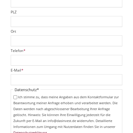
l
d
PLZ
Ort
P
Telefon
*
f
l
i
P
E-Mail
*
c
f
h
l
t
i
Pflichtfeld
Datenschutz
*
f
c
e
Ich stimme zu, dass meine Angaben aus dem Kontaktformular zur
h
l
Beantwortung meiner Anfrage erhoben und verarbeitet werden. Die
t
d
Daten werden nach abgeschlossener Bearbeitung Ihrer Anfrage
f
e
gelöscht. Hinweis: Sie können Ihre Einwilligung jederzeit für die
l
Zukunft per E-Mail an info@dasinvest.de widerrufen. Detaillierte
d
Informationen zum Umgang mit Nutzerdaten finden Sie in unserer
Datenschutzerklärung