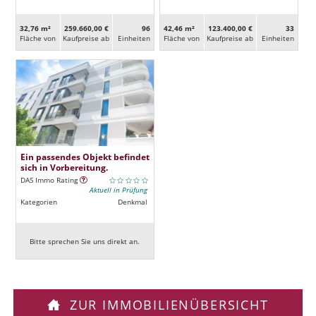
32,76 m²
259.660,00 €
96
42,46 m²
123.400,00 €
33
Fläche von
Kaufpreise ab
Ein­heiten
Fläche von
Kaufpreise ab
Ein­heiten
Ein passendes Objekt befindet
sich in Vorbereitung.
DAS Immo Rating
Aktuell in Prüfung
Kategorien
Denkmal
Bitte sprechen Sie uns direkt an.
ZUR IMMOBILIENÜBERSICHT