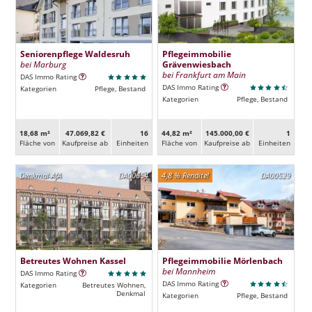
Seniorenpflege Waldesruh
Pflegeimmobilie
bei Marburg
Grävenwiesbach
bei Frankfurt am Main
DAS Immo Rating
DAS Immo Rating
Kategorien
Pflege, Bestand
Kategorien
Pflege, Bestand
18,68 m²
47.069,82 €
16
44,82 m²
145.000,00 €
1
Fläche von
Kaufpreise ab
Ein­heiten
Fläche von
Kaufpreise ab
Ein­heiten
Denkmal-AfA
DA00654
4,8 % Rendite!
DA00529
Betreutes Wohnen Kassel
Pflegeimmobilie Mörlenbach
bei Mannheim
DAS Immo Rating
DAS Immo Rating
Kategorien
Betreutes Wohnen,
Denkmal
Kategorien
Pflege, Bestand