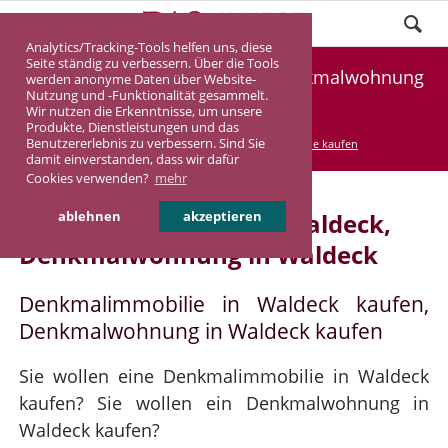
Analytics/Tracking-Tools helfen uns, diese
Seite ständig zu verbessern. Über die Tools
Denkmalimmobilie Waldeck, Denkmalwohnung
werden anonyme Daten über Website-
Nutzung und -Funktionalität gesammelt.
Waldeck
Wir nutzen die Erkenntnisse, um unsere
Produkte, Dienstleistungen und das
Benutzererlebnis zu verbessern. Sind Sie
DASINVEST
Service
Denkmalimmobilie kaufen
damit einverstanden, dass wir dafür
Cookies verwenden?
mehr
Denkmalimmobilie in Waldeck,
ablehnen
akzeptieren
Denkmalwohnung in Waldeck
Denkmalimmobilie in Waldeck kaufen,
Denkmalwohnung in Waldeck kaufen
Sie wollen eine Denkmalimmobilie in Waldeck
kaufen? Sie wollen ein Denkmalwohnung in
Waldeck kaufen?